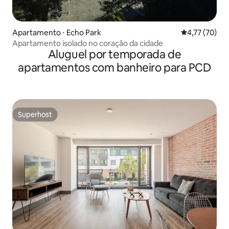
Apartamento ⋅ Echo Park
4,77 de uma a
4,77 (70)
Apartamento isolado no coração da cidade
Aluguel por temporada de
apartamentos com banheiro para PCD
Superhost
Superhost