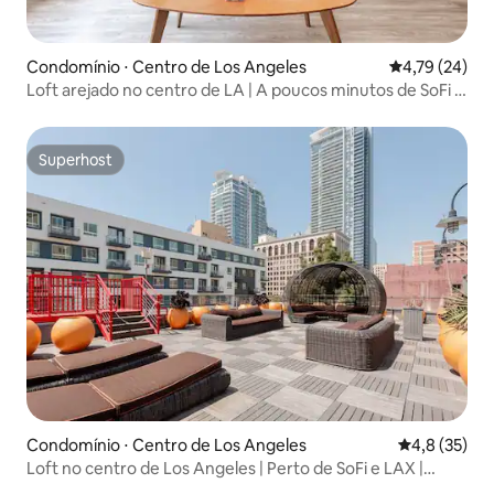
Condomínio ⋅ Centro de Los Angeles
4,79 de uma a
4,79 (24)
Loft arejado no centro de LA | A poucos minutos de SoFi |
Lounge na cobertura
Superhost
Superhost
Condomínio ⋅ Centro de Los Angeles
4,8 de uma a
4,8 (35)
Loft no centro de Los Angeles | Perto de SoFi e LAX |
Terraço enorme