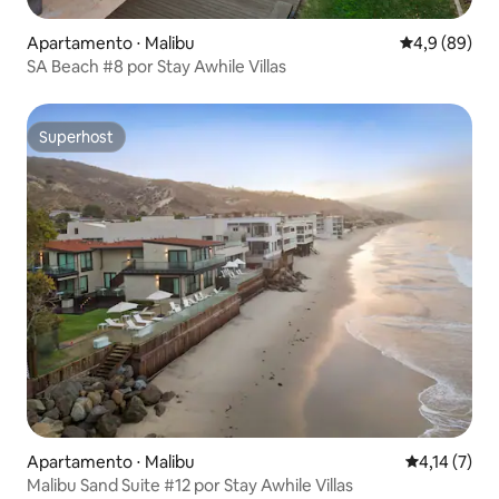
Apartamento ⋅ Malibu
4,9 de uma a
4,9 (89)
SA Beach #8 por Stay Awhile Villas
Superhost
Superhost
Apartamento ⋅ Malibu
4,14 de uma 
4,14 (7)
Malibu Sand Suite #12 por Stay Awhile Villas