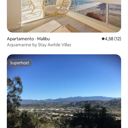
Apartamento ⋅ Malibu
4,58 de uma a
4,58 (12)
Aquamarine by Stay Awhile Villas
Superhost
Superhost