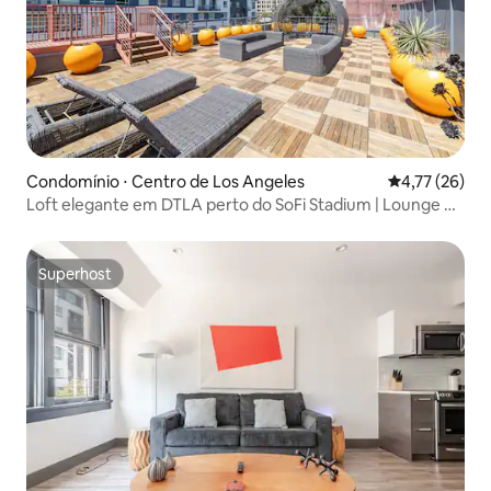
Condomínio ⋅ Centro de Los Angeles
4,77 de uma a
4,77 (26)
Loft elegante em DTLA perto do SoFi Stadium | Lounge no
terraço
Superhost
Superhost