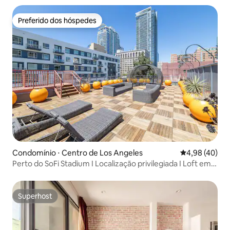
Preferido dos hóspedes
Preferido dos hóspedes
Condomínio ⋅ Centro de Los Angeles
4,98 de uma a
4,98 (40)
Perto do SoFi Stadium I Localização privilegiada I Loft em
DTLA
Superhost
Superhost