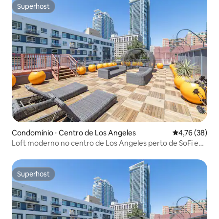
Superhost
Superhost
Condomínio ⋅ Centro de Los Angeles
4,76 de uma a
4,76 (38)
Loft moderno no centro de Los Angeles perto de SoFi e
LAX | Lounge no terraço
Superhost
Superhost