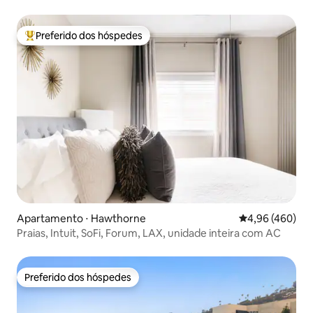
Preferido dos hóspedes
Entre os melhores preferidos dos hóspedes
Apartamento ⋅ Hawthorne
4,96 de uma ava
4,96 (460)
Praias, Intuit, SoFi, Forum, LAX, unidade inteira com AC
Preferido dos hóspedes
Preferido dos hóspedes