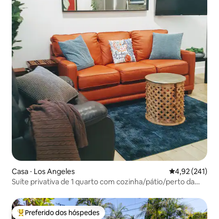
Casa ⋅ Los Angeles
4,92 de uma av
4,92 (241)
Suíte privativa de 1 quarto com cozinha/pátio/perto da
marina/SoFi/LAX/praia
Preferido dos hóspedes
Entre os melhores preferidos dos hóspedes