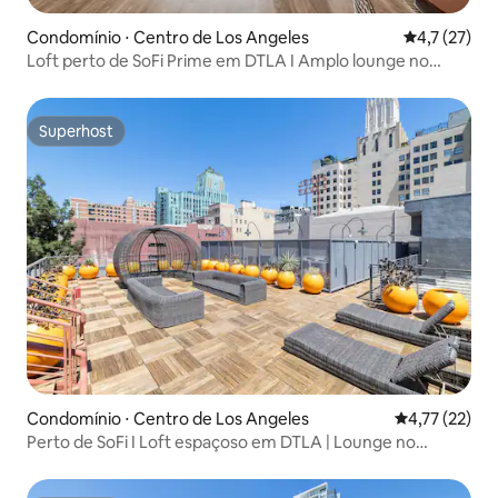
Condomínio ⋅ Centro de Los Angeles
4,7 de uma a
4,7 (27)
Loft perto de SoFi Prime em DTLA I Amplo lounge no
terraço
Superhost
Superhost
Condomínio ⋅ Centro de Los Angeles
4,77 de uma a
4,77 (22)
Perto de SoFi I Loft espaçoso em DTLA | Lounge no
terraço