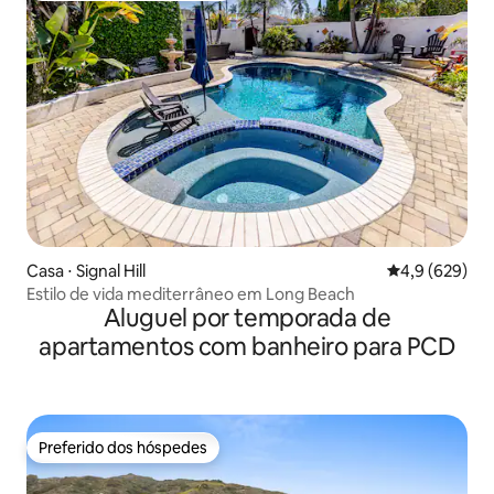
Casa ⋅ Signal Hill
4,9 de uma av
4,9 (629)
Estilo de vida mediterrâneo em Long Beach
Aluguel por temporada de
apartamentos com banheiro para PCD
Preferido dos hóspedes
Preferido dos hóspedes