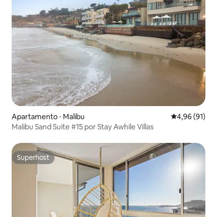
Apartamento ⋅ Malibu
4,96 de uma a
4,96 (91)
Malibu Sand Suite #15 por Stay Awhile Villas
Superhost
Superhost