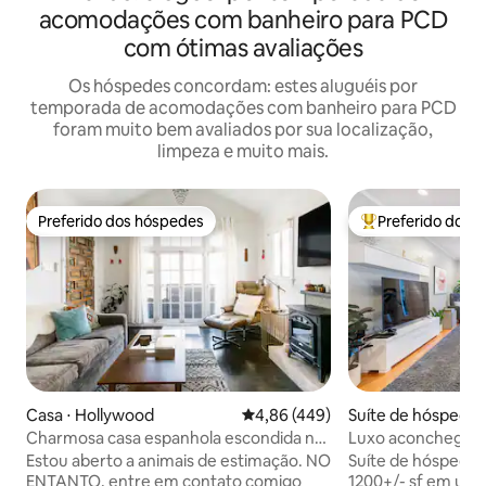
acomodações com banheiro para PCD
com ótimas avaliações
Os hóspedes concordam: estes aluguéis por
temporada de acomodações com banheiro para PCD
foram muito bem avaliados por sua localização,
limpeza e muito mais.
Preferido dos hóspedes
Preferido dos 
Preferido dos hóspedes
Entre os melhore
Casa ⋅ Hollywood
4,86 de uma avaliação média de 
4,86 (449)
Suíte de hóspedes
Monica
Charmosa casa espanhola escondida no
Luxo aconchegan
coração de Hollywood
únicas em uma loca
Estou aberto a animais de estimação. NO
Suíte de hóspedes
ENTANTO, entre em contato comigo
1200+/- sf em uma