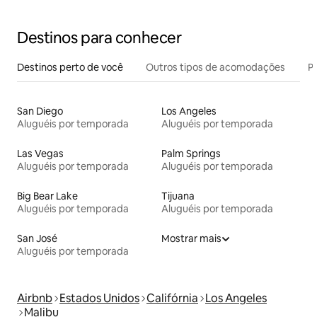
Destinos para conhecer
Destinos perto de você
Outros tipos de acomodações
Pr
San Diego
Los Angeles
Aluguéis por temporada
Aluguéis por temporada
Las Vegas
Palm Springs
Aluguéis por temporada
Aluguéis por temporada
Big Bear Lake
Tijuana
Aluguéis por temporada
Aluguéis por temporada
San José
Mostrar mais
Aluguéis por temporada
Airbnb
Estados Unidos
Califórnia
Los Angeles
Malibu