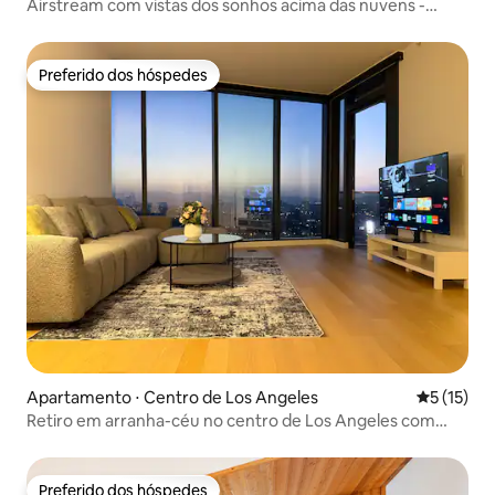
Airstream com vistas dos sonhos acima das nuvens -
banheira de hidromassagem - cinema
Preferido dos hóspedes
Preferido dos hóspedes
Apartamento ⋅ Centro de Los Angeles
5 de uma a
5 (15)
Retiro em arranha-céu no centro de Los Angeles com
varanda privativa
Preferido dos hóspedes