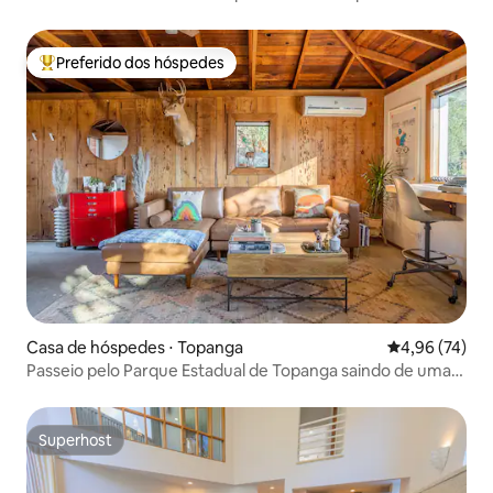
Preferido dos hóspedes
Entre os melhores preferidos dos hóspedes
Casa de hóspedes ⋅ Topanga
4,96 de uma a
4,96 (74)
Passeio pelo Parque Estadual de Topanga saindo de uma
aconchegante casa na montanha
Superhost
Superhost