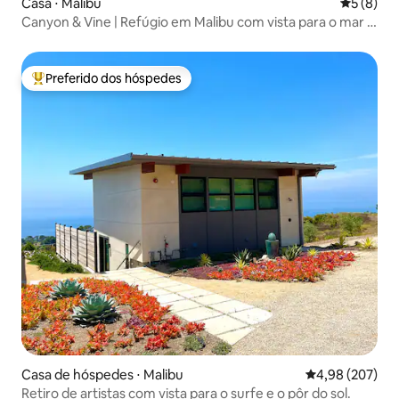
Casa ⋅ Malibu
5 de uma 
5 (8)
Canyon & Vine | Refúgio em Malibu com vista para o mar e
o cânion
Preferido dos hóspedes
Entre os melhores preferidos dos hóspedes
Casa de hóspedes ⋅ Malibu
4,98 de uma ava
4,98 (207)
Retiro de artistas com vista para o surfe e o pôr do sol.