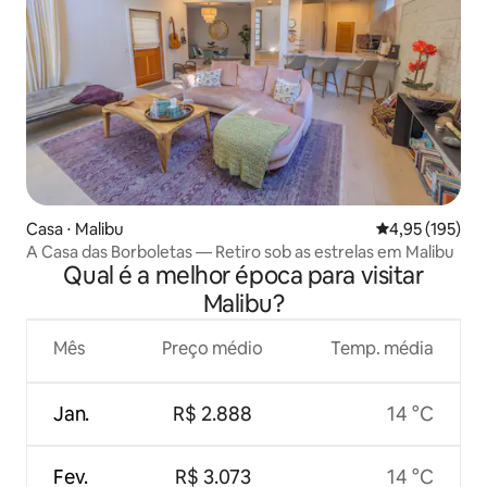
Casa ⋅ Malibu
4,95 de uma av
4,95 (195)
A Casa das Borboletas — Retiro sob as estrelas em Malibu
Qual é a melhor época para visitar
Malibu?
Mês
Preço médio
Temp. média
Jan.
R$ 2.888
14 °C
Fev.
R$ 3.073
14 °C