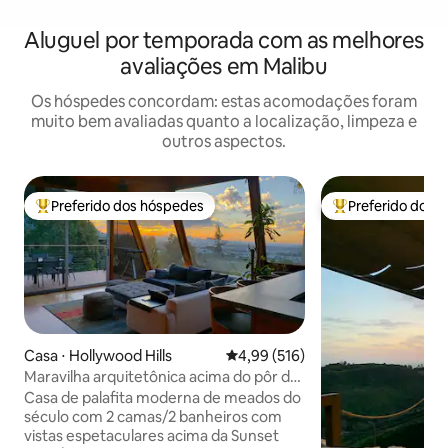
Aluguel por temporada com as melhores
avaliações em Malibu
Os hóspedes concordam: estas acomodações foram
muito bem avaliadas quanto a localização, limpeza e
outros aspectos.
Preferido dos hóspedes
Preferido dos 
Entre os melhores preferidos dos hóspedes
Entre os melhore
Casa ⋅ Hollywood Hills
4,99 de uma avaliação média de 
4,99 (516)
Maravilha arquitetônica acima do pôr do
sol em WeHo com vista incrível
Casa de palafita moderna de meados do
século com 2 camas/2 banheiros com
vistas espetaculares acima da Sunset