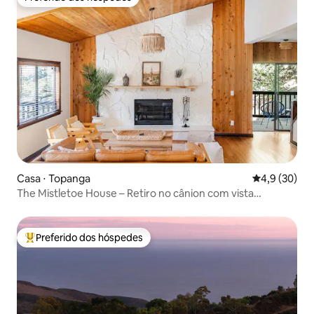
Preferido dos hóspedes
Casa ⋅ Topanga
4,9 de uma a
4,9 (30)
The Mistletoe House – Retiro no cânion com vista
deslumbrante
Preferido dos hóspedes
Entre os melhores preferidos dos hóspedes