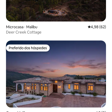
Microcasa ⋅ Malibu
4,98 de uma a
4,98 (62)
Deer Creek Cottage
Preferido dos hóspedes
Preferido dos hóspedes