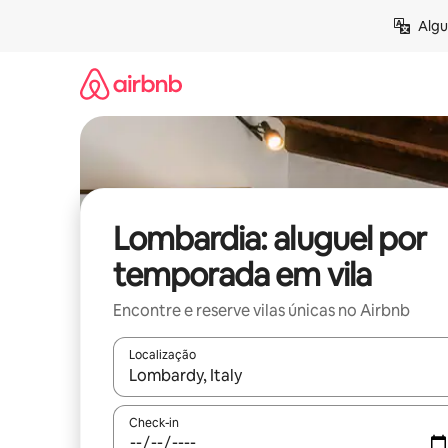
Pular
Algu
para
o
conteúdo
Lombardia: aluguel por
temporada em vila
Encontre e reserve vilas únicas no Airbnb
Localização
Quando os resultados estiverem disponíveis, expl
Check-in