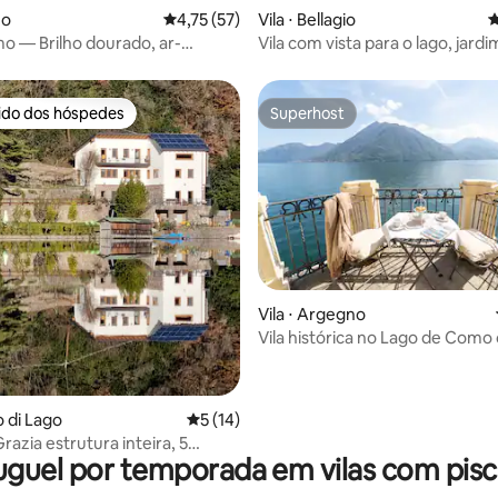
mo
4,75 de uma avaliação média de 5, 57 avalia
4,75 (57)
Vila ⋅ Bellagio
4
mo — Brilho dourado, ar-
Vila com vista para o lago, jardi
nado e estacionamento
estacionamento gratuito
rido dos hóspedes
Superhost
 melhores preferidos dos hóspedes
Superhost
média de 5, 39 avaliações
Vila ⋅ Argegno
Vila histórica no Lago de Com
privada
o di Lago
5 de uma avaliação média de 5, 14 avalia
5 (14)
Grazia estrutura inteira, 5
uguel por temporada em vilas com pisc