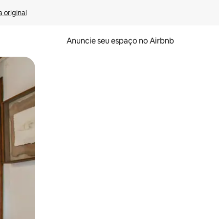
 original
Anuncie seu espaço no Airbnb
 deslizando o dedo na tela.