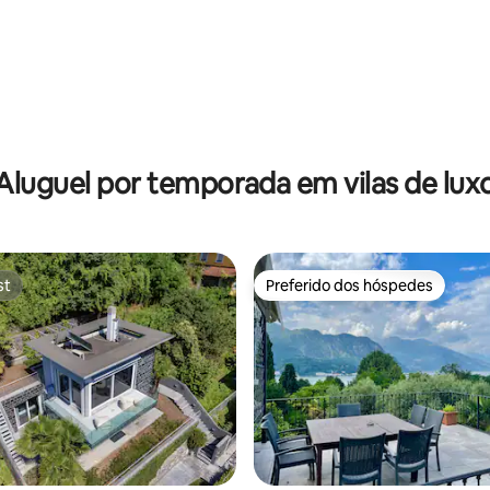
 média de 5, 5 avaliações
Aluguel por temporada em vilas de lux
st
Preferido dos hóspedes
st
Preferido dos hóspedes
édia de 5, 110 avaliações