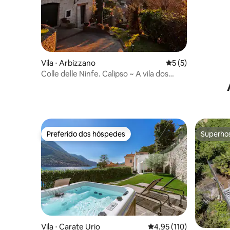
Vila ⋅ Arbizzano
5 de uma avaliação
5 (5)
Colle delle Ninfe. Calipso ~ A vila dos
pores do sol
Preferido dos hóspedes
Superho
Preferido dos hóspedes
Superho
Vila ⋅ Carate Urio
4,95 de uma avaliação m
4,95 (110)