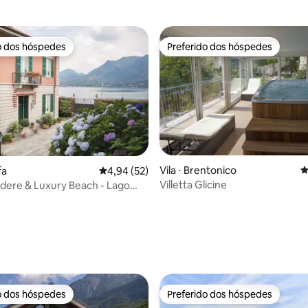
o dos hóspedes
Preferido dos hóspedes
o dos hóspedes
Preferido dos hóspedes
Vila ⋅ Brentonico
4
fa
4,94 de uma avaliação média de 5, 52 avalia
4,94 (52)
Villetta Glicine
vedere & Luxury Beach - Lago
média de 5, 86 avaliações
o dos hóspedes
Preferido dos hóspedes
o dos hóspedes
Preferido dos hóspedes