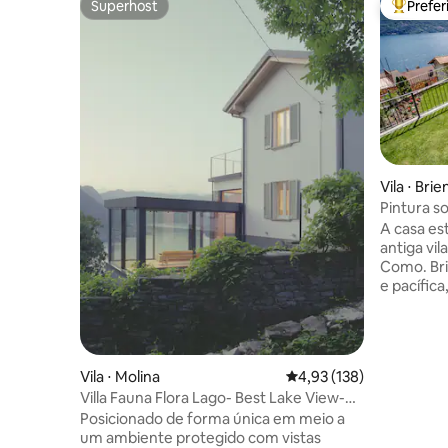
Superhost
Prefe
Superhost
Entre os
Vila ⋅ Bri
Pintura s
A casa es
antiga vil
Como. Bri
e pacífica
tranquili
oferecer.
com todos
estadia o
Vila ⋅ Molina
4,93 de uma avaliação m
4,93 (138)
despreocu
Villa Fauna Flora Lago- Best Lake View-
de cama f
NOVIDADE em folha
Posicionado de forma única em meio a
todas as 
um ambiente protegido com vistas
claro, Wi-Fi. Estrutura registrada