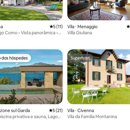
na
5 de uma avaliação média de 5, 11 avalia
5 (11)
Vila ⋅ Menaggio
4
ago Como • Vista panorâmica •
Villa Giuliana
média de 5, 70 avaliações
ivativo
o dos hóspedes
Superhost
o dos hóspedes
Superhost
enzone sul Garda
5 de uma avaliação média de 5, 21 avalia
5 (21)
Vila ⋅ Civenna
iscina privativa e sauna, Lago
Vila da Família Montanina