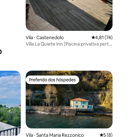
Vila ⋅ Castenedolo
4,81 de uma avaliação
4,81 (74)
Villa La Quiete Inn [Piscina privativa perto
o
do Lago de Garda]
Preferido dos hóspedes
Preferido dos hóspedes
Vila ⋅ Santa Maria Rezzonico
5 de uma avaliaçã
5 (8)