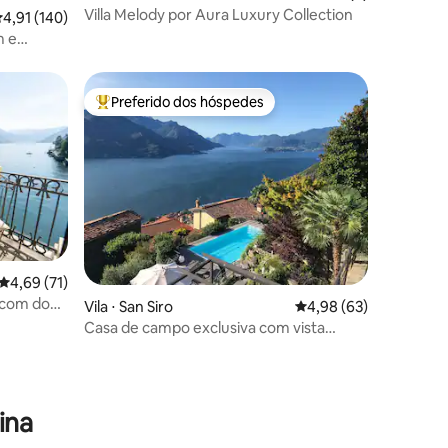
Villa Melody por Aura Luxury Collection
ções
,91 de uma avaliação média de 5, 140 avaliações
4,91 (140)
m e
Preferido dos hóspedes
Entre os melhores preferidos dos hóspedes
4,69 de uma avaliação média de 5, 71 avaliações
4,69 (71)
o com doca
Vila ⋅ San Siro
4,98 de uma avaliação
4,98 (63)
Casa de campo exclusiva com vista
deslumbrante
ções
ina