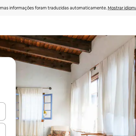
mas informações foram traduzidas automaticamente. 
Mostrar idioma
ore-os usando as seta para cima e para baixo do teclado ou tocando e