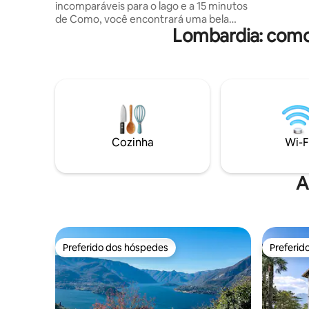
incomparáveis para o lago e a 15 minutos
CNI-00032 O imposto de turismo
de Como, você encontrará uma bela
cobrado d
Lombardia: como
natureza e vida selvagem. A casa,
reestruturada em 2022, de uma forma
minimalista moderna, lhe dará a paz de
alma que você precisa para férias
perfeitas. A encantadora Molina
medieval com seus autênticos
restaurantes regionais irá encantá-lo,
cozinheiros chef privados a pedido,
Como e Bellagio muito perto... Damos-
Cozinha
Wi-F
lhe as boas-vindas para uma estadia
perfeita no Lago di Como!
A
Preferido dos hóspedes
Preferid
Preferido dos hóspedes
Preferid