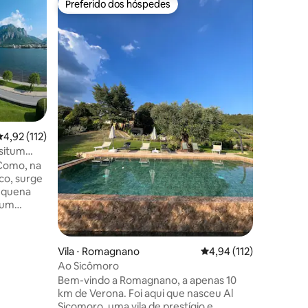
Preferido dos hóspedes
Preferi
Preferido dos hóspedes
Preferi
Vila pito
ilha
Contempl
180 graus
partir da
desta enc
de 230 an
complem
arquitetura hist
andares, 
ções
descer es
,92 de uma avaliação média de 5, 112 avaliações
4,92 (112)
no andar 
situm
camas de 
 Como, na
mais baixo. Ideal para casais e f
co, surge
mas não 
pequena
adultos.
 um
nhas. A
o nível
Vila ⋅ Romagnano
4,94 de uma avaliação 
4,94 (112)
os, piso
Ao Sicômoro
o de Como,
Bem-vindo a Romagnano, a apenas 10
dos da
km de Verona. Foi aqui que nasceu Al
erno e
Sicomoro, uma vila de prestígio e