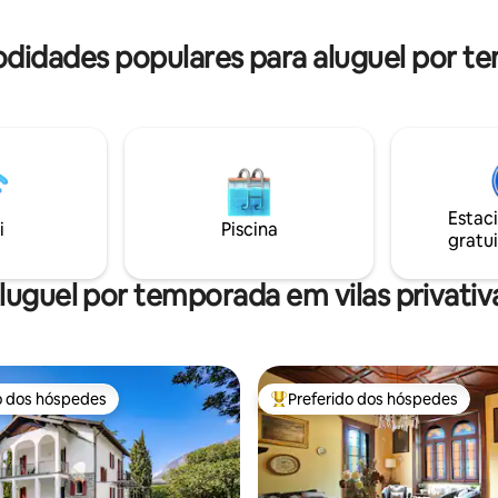
vaga de estacionamento privativa. 
 será
DE ESTADIA: € 2/PESSOA/NOIT
o nosso lado na chegada
PAGAR EM DINHEIRO NO LOC
didades populares para aluguel por te
Estac
i
Piscina
gratui
luguel por temporada em vilas privativ
o dos hóspedes
Preferido dos hóspedes
o dos hóspedes
Entre os melhores preferidos d