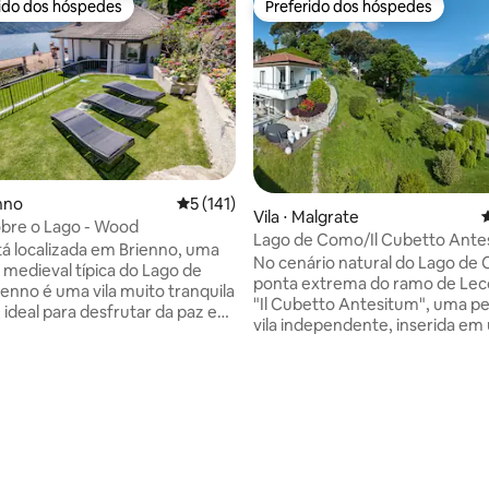
rido dos hóspedes
Preferido dos hóspedes
 melhores preferidos dos hóspedes
Preferido dos hóspedes
enno
5 de uma avaliação média de 5, 141 avalia
5 (141)
Vila ⋅ Malgrate
4
obre o Lago - Wood
Lago de Como/Il Cubetto Ante
tá localizada em Brienno, uma
(097045CNI00002)
No cenário natural do Lago de
a medieval típica do Lago de
ponta extrema do ramo de Lec
enno é uma vila muito tranquila
"Il Cubetto Antesitum", uma 
, ideal para desfrutar da paz e
vila independente, inserida em
dade que só o lago pode
parque centenário e com vista
 O apartamento está equipado
panorâmica do lago e das monta
 os confortos para tornar sua
casa se desenvolve em um únic
 mais agradável e
habitacional com espaços abert
édia de 5, 138 avaliações
pada possível, incluindo roupa
térreo, vista direta para o Lag
resca e perfumada, toalhas,
amplos terraços em todos os la
comodidades de cozinha e,
casa, mobiliário de design mod
 013030-