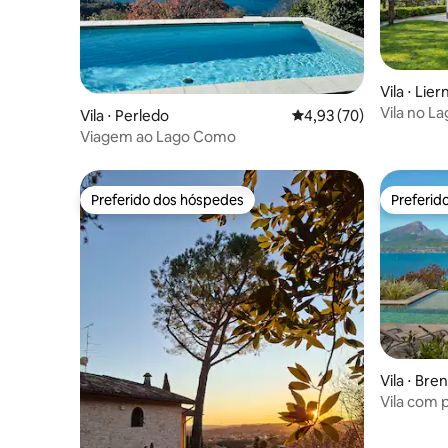
Vila ⋅ Lier
Vila no L
Vila ⋅ Perledo
4,93 de uma avaliação 
4,93 (70)
Jardim pr
Viagem ao Lago Como
Preferido dos hóspedes
Preferid
Preferido dos hóspedes
Preferid
Vila ⋅ Br
Vila com p
de Garda