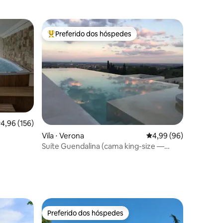
Preferido dos hóspedes
Entre os melhores preferidos dos hóspedes
,96 de uma avaliação média de 5, 156 avaliações
4,96 (156)
ções
Vila ⋅ Verona
4,99 de uma avaliação 
4,99 (96)
Suíte Guendalina (cama king-size —
Jardim Privativo)
Preferido dos hóspedes
Preferido dos hóspedes