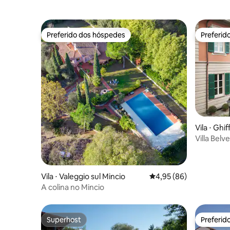
Preferido dos hóspedes
Preferid
Preferido dos hóspedes
Preferid
Vila ⋅ Ghif
Villa Bel
Maior
Vila ⋅ Valeggio sul Mincio
4,95 de uma avaliação 
4,95 (86)
A colina no Mincio
Superhost
Preferid
Superhost
Preferid