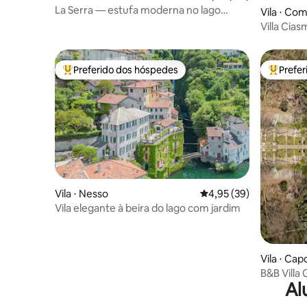
La Serra — estufa moderna no lago
Vila ⋅ Co
Como
Villa Cias
condicio
privativo
Preferido dos hóspedes
Prefe
Entre os melhores preferidos dos hóspedes
Entre os
Vila ⋅ Nesso
4,95 de uma avaliação 
4,95 (39)
Vila elegante à beira do lago com jardim
Vila ⋅ Cap
B&B Villa 
Al
quartos