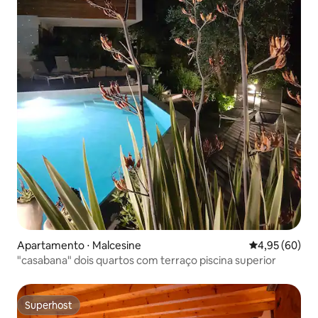
Apartamento ⋅ Malcesine
4,95 de uma a
4,95 (60)
"casabana" dois quartos com terraço piscina superior
Superhost
Superhost