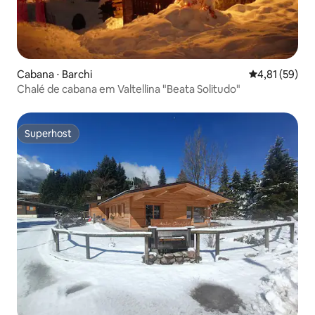
Cabana ⋅ Barchi
4,81 de uma a
4,81 (59)
Chalé de cabana em Valtellina "Beata Solitudo"
Superhost
Superhost