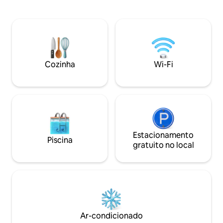
quartos elegantes 🛁 4 banheiros de
banheiro você en
design 💆 SPA privativo com piscina
chuveiro, mas ta
aquecida, hidromassagem, sauna e
e sauna. Você tam
ducha emocional 🔥 Sala de estar
aproveitar o sol 
panorâmica com TV Smart de 85'' 🍳
vista para as mont
Cozinha gourmet 🌿 Jardim com
está disponível gr
churrasqueira 🚗 Garagem privativa 📶
alojamento é ideal 
Cozinha
Wi-Fi
Wi-Fi rápido ✨ Ar da montanha,
mas não são permi
relaxamento e conforto premium
estimação.
Estacionamento
Piscina
gratuito no local
Ar-condicionado