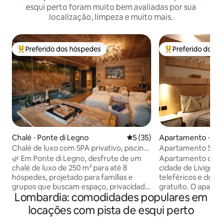
esqui perto foram muito bem avaliadas por sua
localização, limpeza e muito mais.
Preferido dos hóspedes
Preferido dos 
Entre os melhores preferidos dos hóspedes
Entre os melhore
Chalé ⋅ Ponte di Legno
5 de uma avaliação média de
5 (35)
Apartamento ⋅ Liv
Chalé de luxo com SPA privativo, piscina,
Apartamento Suíte 
sauna e jardim
Sabrina
🌿 Em Ponte di Legno, desfrute de um
Apartamento de 9
chalé de luxo de 250 m² para até 8
cidade de Livigno,
hóspedes, projetado para famílias e
teleféricos e do p
grupos que buscam espaço, privacidade
gratuito. O aparta
Lombardia: comodidades populares em
e bem-estar. Design alpino, jardim
estacionamento ao
privado e SPA exclusivo transformam
coberta. É forne
locações com pista de esqui perto
cada estadia em uma experiência 🛏️ 4
cozinha com todos