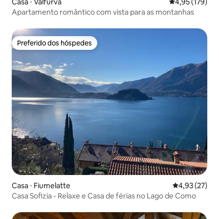
Casa ⋅ Valfurva
4,95 de uma av
4,95 (179)
Apartamento romântico com vista para as montanhas
Preferido dos hóspedes
Preferido dos hóspedes
Casa ⋅ Fiumelatte
4,93 de uma a
4,93 (27)
Casa Sofizia - Relaxe e Casa de férias no Lago de Como