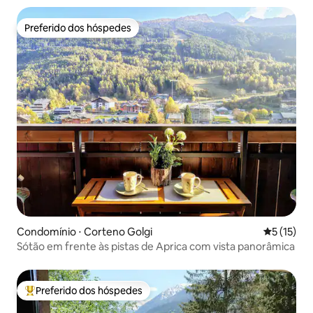
Preferido dos hóspedes
Preferido dos hóspedes
Condomínio ⋅ Corteno Golgi
5 de uma a
5 (15)
Sótão em frente às pistas de Aprica com vista panorâmica
Preferido dos hóspedes
Entre os melhores preferidos dos hóspedes