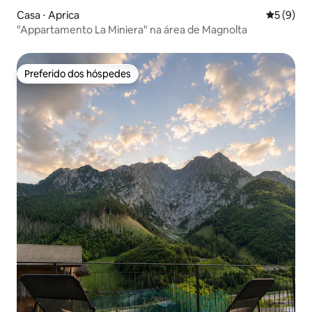
Casa ⋅ Aprica
5 de uma 
5 (9)
"Appartamento La Miniera" na área de Magnolta
Preferido dos hóspedes
Preferido dos hóspedes