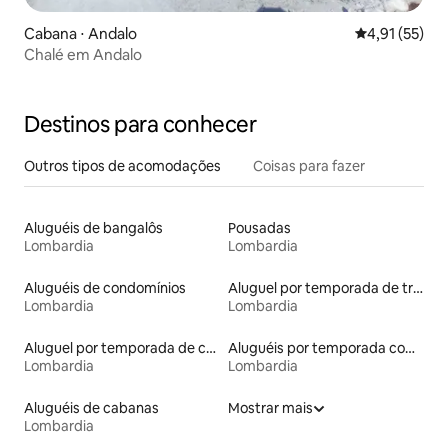
Cabana ⋅ Andalo
4,91 de uma a
4,91 (55)
Chalé em Andalo
Destinos para conhecer
Outros tipos de acomodações
Coisas para fazer
Aluguéis de bangalôs
Pousadas
Lombardia
Lombardia
Aluguéis de condomínios
Aluguel por temporada de trailers
Lombardia
Lombardia
Aluguel por temporada de castelos
Aluguéis por temporada com caiaque
Lombardia
Lombardia
Aluguéis de cabanas
Mostrar mais
Lombardia