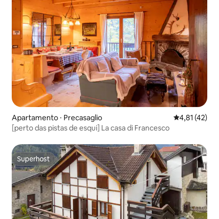
Apartamento ⋅ Precasaglio
4,81 de uma a
4,81 (42)
[perto das pistas de esqui] La casa di Francesco
Superhost
Superhost