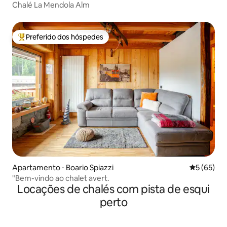
Chalé La Mendola Alm
Preferido dos hóspedes
Entre os melhores preferidos dos hóspedes
Apartamento ⋅ Boario Spiazzi
5 de uma a
5 (65)
"Bem-vindo ao chalet avert.
Locações de chalés com pista de esqui
perto