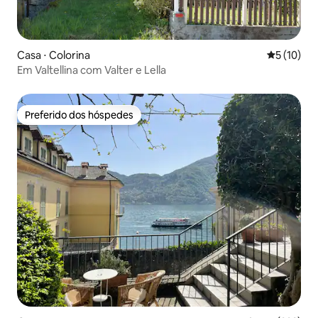
Casa ⋅ Colorina
5 de uma a
5 (10)
Em Valtellina com Valter e Lella
Preferido dos hóspedes
Preferido dos hóspedes