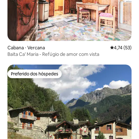
Cabana ⋅ Vercana
4,74 de uma a
4,74 (53)
Baita Ca' Maria - Refúgio de amor com vista
Preferido dos hóspedes
Preferido dos hóspedes