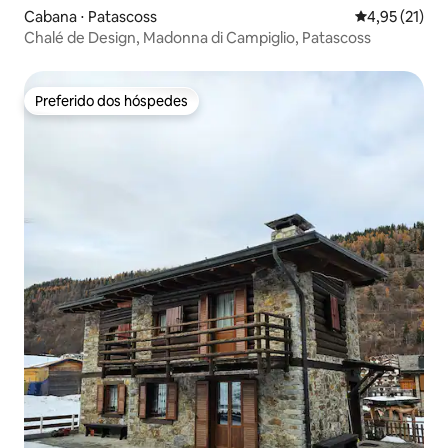
Cabana ⋅ Patascoss
4,95 de uma a
4,95 (21)
Chalé de Design, Madonna di Campiglio, Patascoss
Preferido dos hóspedes
Preferido dos hóspedes