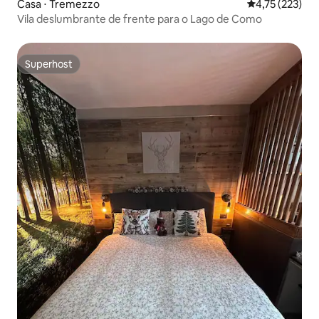
Casa ⋅ Tremezzo
4,75 de uma av
4,75 (223)
Vila deslumbrante de frente para o Lago de Como
Superhost
Superhost