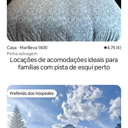
Casa ⋅ Marilleva 1400
4,75 de uma 
4,75 (4)
Pinha selvagem
Locações de acomodações ideais para
famílias com pista de esqui perto
Preferido dos hóspedes
Preferido dos hóspedes