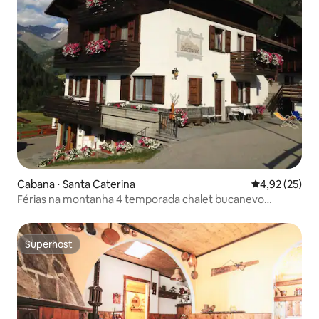
Cabana ⋅ Santa Caterina
4,92 de uma a
4,92 (25)
Férias na montanha 4 temporada chalet bucanevo
valfurva
Superhost
Superhost