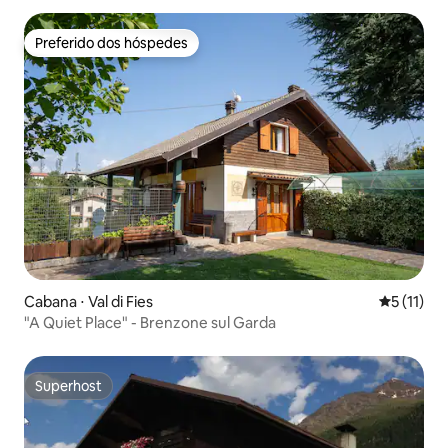
Preferido dos hóspedes
Preferido dos hóspedes
Cabana ⋅ Val di Fies
5 de uma a
5 (11)
"A Quiet Place" - Brenzone sul Garda
Superhost
Superhost