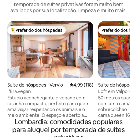
temporada de suítes privativas foram muito bem
avaliados por sua localização, limpeza e muito mais.
Preferido dos hóspedes
Preferido dos hó
Entre os melhores preferidos dos hóspedes
Preferido dos hó
Suíte de hóspedes ⋅ Vervio
4,99 de uma avaliação média de 
4,99 (118)
Suíte de hóspedes
brogio di Valpolicel
l 'Era.vegan
Loft em Valpolicel
Casetta”
Estúdio aconchegante e vegano com
50 metros quadrad
cozinha compacta, perfeito para quem
com uma cama q
ama viajar respeitando os animais e o
sobrecolchão 160 x
meio ambiente. O espaço é aberto a
cama queen 160 x 
Lombardia: comodidades populares
todos, veganos ou não, mas foi
solteiro e uma c
concebido para oferecer uma
O banheiro rústic
para aluguel por temporada de suítes
experiência livre de crueldade: você não
chuveiro multicol