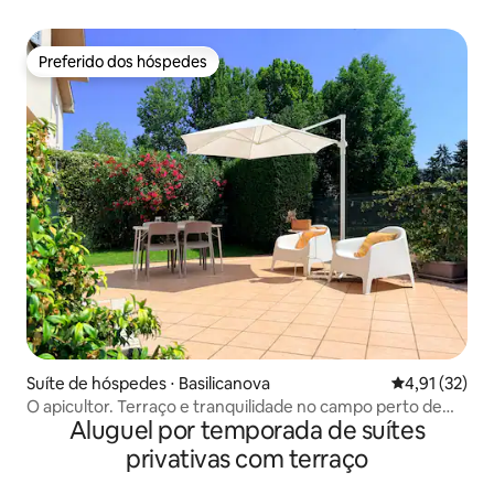
Preferido dos hóspedes
Preferido dos hóspedes
Suíte de hóspedes ⋅ Basilicanova
4,91 de uma a
4,91 (32)
O apicultor. Terraço e tranquilidade no campo perto de
Aluguel por temporada de suítes
Parma
privativas com terraço