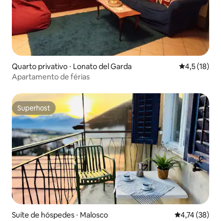
Quarto privativo ⋅ Lonato del Garda
4,5 de uma a
4,5 (18)
Apartamento de férias
Superhost
Superhost
Suíte de hóspedes ⋅ Malosco
4,74 de uma a
4,74 (38)