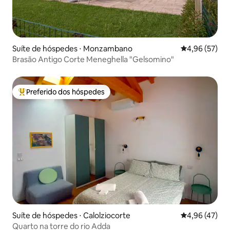
Suíte de hóspedes ⋅ Monzambano
4,96 de uma a
4,96 (57)
Brasão Antigo Corte Meneghella "Gelsomino"
Preferido dos hóspedes
Entre os melhores preferidos dos hóspedes
Suíte de hóspedes ⋅ Calolziocorte
4,96 de uma a
4,96 (47)
Quarto na torre do rio Adda