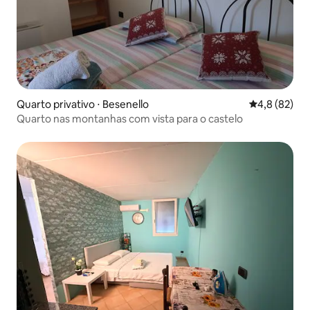
Quarto privativo ⋅ Besenello
4,8 de uma a
4,8 (82)
Quarto nas montanhas com vista para o castelo