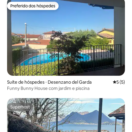
Preferido dos hóspedes
Preferido dos hóspedes
Suíte de hóspedes ⋅ Desenzano del Garda
5 de uma 
5 (5)
Funny Bunny House com jardim e piscina
Superhost
Superhost