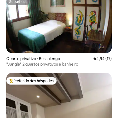
Superhost
Superhost
Quarto privativo ⋅ Bussolengo
4,94 de uma a
4,94 (17)
"Jungle" 2 quartos privativos e banheiro
Preferido dos hóspedes
Entre os melhores preferidos dos hóspedes