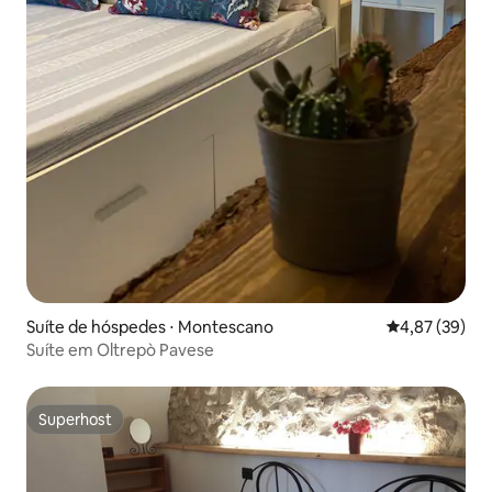
Suíte de hóspedes ⋅ Montescano
4,87 de uma a
4,87 (39)
Suíte em Oltrepò Pavese
Superhost
Superhost