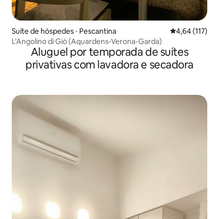
Suíte de hóspedes ⋅ Pescantina
4,64 de uma av
4,64 (117)
L'Angolino di Giò (Aquardens-Verona-Garda)
Aluguel por temporada de suítes
privativas com lavadora e secadora