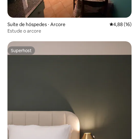
Suíte de hóspedes ⋅ Arcore
4,88 de uma a
4,88 (16)
Estude o arcore
Superhost
Superhost