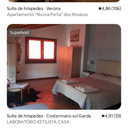
Suíte de hóspedes ⋅ Verona
4,86 de uma av
4,86 (106)
Apartamento "Nuova Porta" dos Músicos
Superhost
Superhost
Suíte de hóspedes ⋅ Costermano sul Garda
4,91 de uma a
4,91 (33)
LABORATÓRIO ESTILISTA CASA