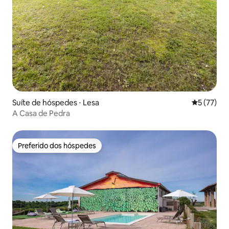
Suíte de hóspedes ⋅ Lesa
5 de uma a
5 (77)
A Casa de Pedra
Preferido dos hóspedes
Preferido dos hóspedes