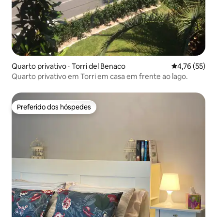
Quarto privativo ⋅ Torri del Benaco
4,76 de uma a
4,76 (55)
Quarto privativo em Torri em casa em frente ao lago.
Preferido dos hóspedes
Preferido dos hóspedes