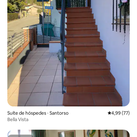
Suíte de hóspedes ⋅ Santorso
4,99 de uma a
4,99 (77)
Bella Vista