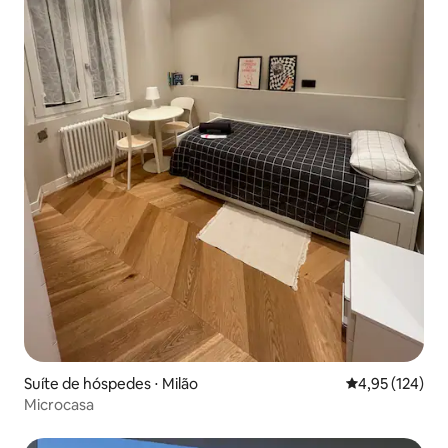
Suíte de hóspedes ⋅ Milão
4,95 de uma av
4,95 (124)
Microcasa