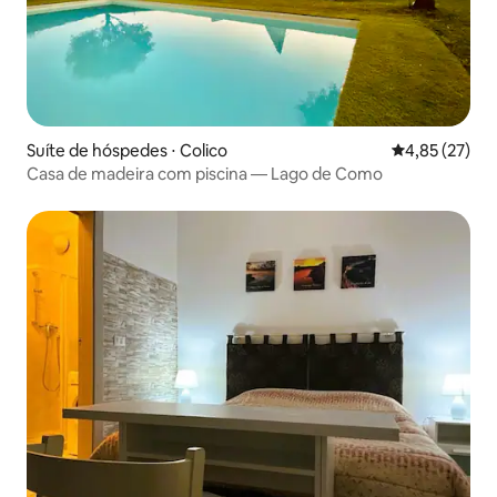
Suíte de hóspedes ⋅ Colico
4,85 de uma a
4,85 (27)
Casa de madeira com piscina — Lago de Como