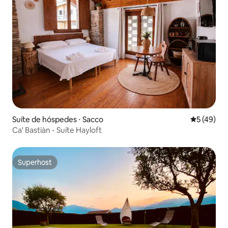
Suíte de hóspedes ⋅ Sacco
5 de uma a
5 (49)
Ca' Bastiàn - Suíte Hayloft
Superhost
Superhost