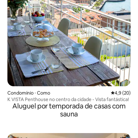
Condomínio ⋅ Como
4,9 de uma a
4,9 (20)
K V!STA Penthouse no centro da cidade - Vista fantástica!
Aluguel por temporada de casas com
sauna