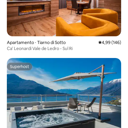
Apartamento ⋅ Tiarno di Sotto
4,99 de uma av
4,99 (146)
Ca' Leonardi Vale de Ledro - Sul Ri
Superhost
Superhost