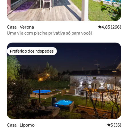
Casa ⋅ Verona
4,85 de uma ava
4,85 (266)
Uma vila com piscina privativa só para você!
Preferido dos hóspedes
Preferido dos hóspedes
Casa ⋅ Lipomo
5 de uma a
5 (35)