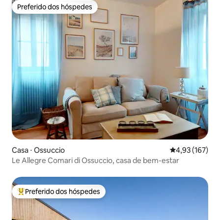
Preferido dos hóspedes
Preferido dos hóspedes
Casa ⋅ Ossuccio
4,93 de uma av
4,93 (167)
Le Allegre Comari di Ossuccio, casa de bem-estar
Preferido dos hóspedes
Entre os melhores preferidos dos hóspedes