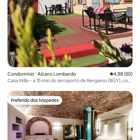
Condomínio ⋅ Alzano Lombardo
4,98 de uma a
4,98 (50)
Casa Milla – a 15 min do aeroporto de Bergamo (BGY), com
sauna privativa e terraço
Preferido dos hóspedes
Preferido dos hóspedes