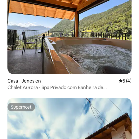
Casa ⋅ Jenesien
5 de uma 
5 (4)
Chalet Aurora - Spa Privado com Banheira de
Hidromassagem e Sauna
Superhost
Superhost