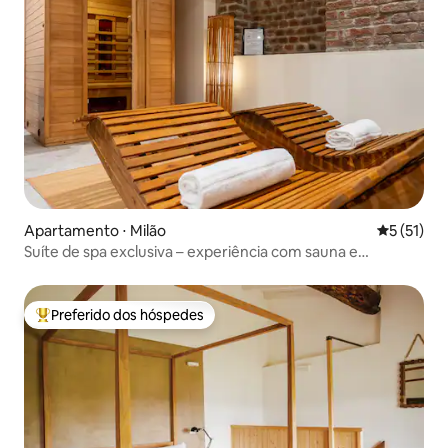
Apartamento ⋅ Milão
5 de uma a
5 (51)
Suíte de spa exclusiva – experiência com sauna e
academia
Preferido dos hóspedes
Entre os melhores preferidos dos hóspedes