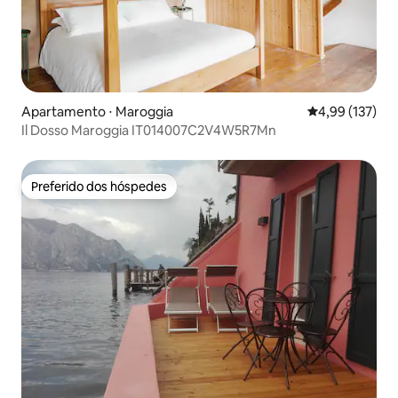
Apartamento ⋅ Maroggia
4,99 de uma av
4,99 (137)
Il Dosso Maroggia IT014007C2V4W5R7Mn
Preferido dos hóspedes
Preferido dos hóspedes