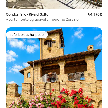
Condomínio ⋅ Riva di Solto
4,9 de uma a
4,9 (61)
Apartamento agradável e moderno Zorzino
Preferido dos hóspedes
Preferido dos hóspedes