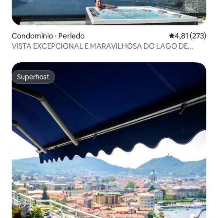
Condomínio ⋅ Perledo
4,81 de uma av
4,81 (273)
VISTA EXCEPCIONAL E MARAVILHOSA DO LAGO DE
COMO
Superhost
Superhost