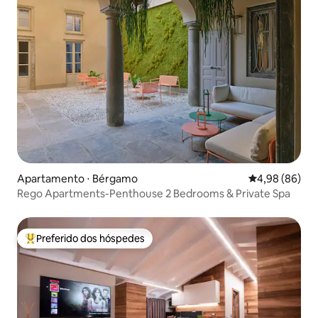
Apartamento ⋅ Bérgamo
4,98 de uma av
4,98 (86)
Rego Apartments-Penthouse 2 Bedrooms & Private Spa
Preferido dos hóspedes
Entre os melhores preferidos dos hóspedes