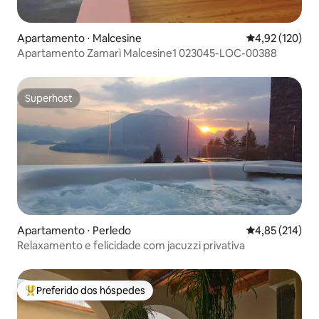
Apartamento ⋅ Malcesine
4,92 de uma av
4,92 (120)
Apartamento Zamarì Malcesine1 023045-LOC-00388
Superhost
Superhost
Apartamento ⋅ Perledo
4,85 de uma av
4,85 (214)
Relaxamento e felicidade com jacuzzi privativa
Preferido dos hóspedes
Entre os melhores preferidos dos hóspedes