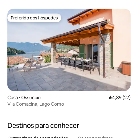
Preferido dos hóspedes
Preferido dos hóspedes
Casa ⋅ Ossuccio
4,89 de uma a
4,89 (27)
Vila Comacina, Lago Como
Destinos para conhecer