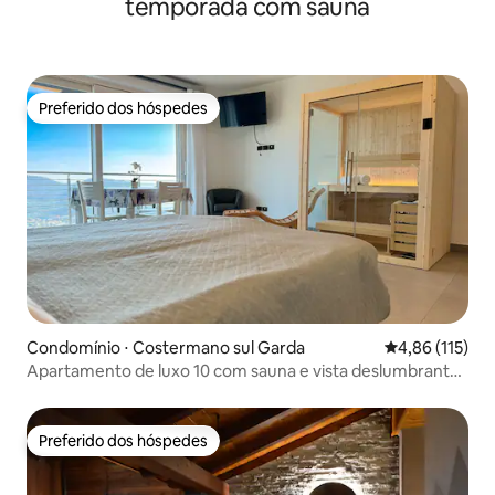
temporada com sauna
Preferido dos hóspedes
Preferido dos hóspedes
Condomínio ⋅ Costermano sul Garda
4,86 de uma av
4,86 (115)
Apartamento de luxo 10 com sauna e vista deslumbrante
para o lago
Preferido dos hóspedes
Preferido dos hóspedes