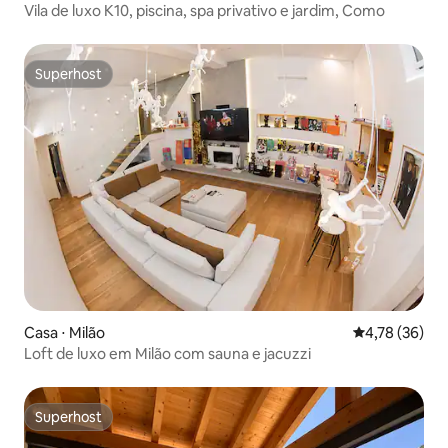
Vila de luxo K10, piscina, spa privativo e jardim, Como
Superhost
Superhost
Casa ⋅ Milão
4,78 de uma a
4,78 (36)
Loft de luxo em Milão com sauna e jacuzzi
Superhost
Superhost