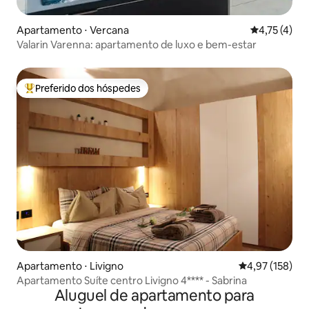
Apartamento ⋅ Vercana
4,75 de uma 
4,75 (4)
Valarin Varenna: apartamento de luxo e bem-estar
Preferido dos hóspedes
Entre os melhores preferidos dos hóspedes
Apartamento ⋅ Livigno
4,97 de uma av
4,97 (158)
Apartamento Suíte centro Livigno 4**** - Sabrina
Aluguel de apartamento para