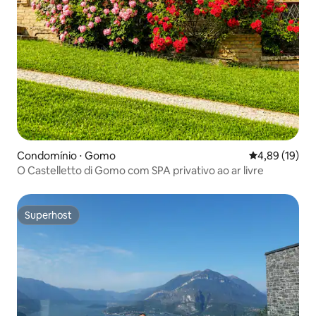
Condomínio ⋅ Gomo
4,89 de uma a
4,89 (19)
O Castelletto di Gomo com SPA privativo ao ar livre
Superhost
Superhost