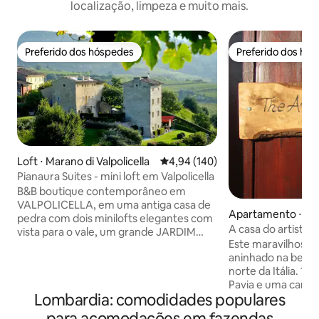
localização, limpeza e muito mais.
Preferido dos hóspedes
Preferido dos hó
Preferido dos hóspedes
Preferido dos hó
Loft ⋅ Marano di Valpolicella
4,94 de uma avaliação média de 
4,94 (140)
Pianaura Suites - mini loft em Valpolicella
B&B boutique contemporâneo em
VALPOLICELLA, em uma antiga casa de
Apartamento ⋅ Gi
pedra com dois minilofts elegantes com
A casa do artista
vista para o vale, um grande JARDIM
Este maravilhoso
cheio de lugares isolados cercados por
aninhado na bela 
vinhedos com uma banheira de
norte da Itália. 10
hidromassagem ao ar livre para uso
Pavia e uma camin
privado por 2 horas/dia (apenas de maio
Lombardia: comodidades populares
pelos campos de a
a setembro, porque não é aquecida).
dos mosteiros mais 
Sistema geotérmico ecológico para
para acomodações em fazendas