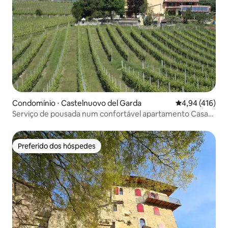
Condomínio ⋅ Castelnuovo del Garda
4,94 de uma av
4,94 (416)
Serviço de pousada num confortável apartamento Casa
Marina
Preferido dos hóspedes
Preferido dos hóspedes