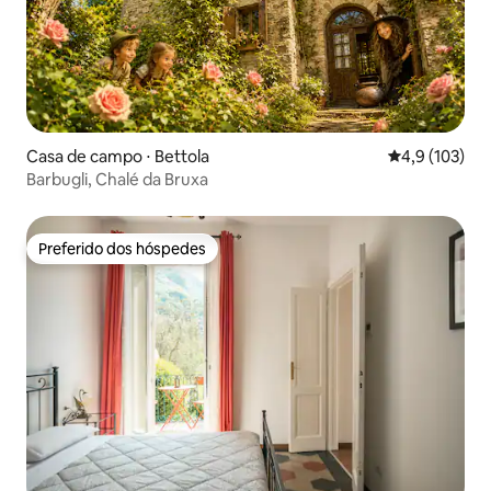
Casa de campo ⋅ Bettola
4,9 de uma av
4,9 (103)
Barbugli, Chalé da Bruxa
Preferido dos hóspedes
Preferido dos hóspedes