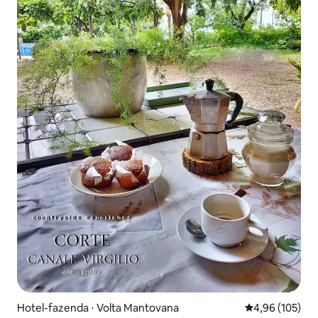
Hotel-fazenda ⋅ Volta Mantovana
4,96 de uma av
4,96 (105)