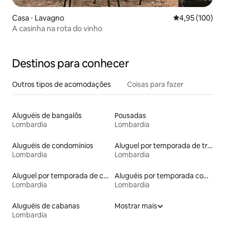
Casa ⋅ Lavagno
4,95 de uma av
4,95 (100)
A casinha na rota do vinho
Destinos para conhecer
Outros tipos de acomodações
Coisas para fazer
Aluguéis de bangalôs
Pousadas
Lombardia
Lombardia
Aluguéis de condomínios
Aluguel por temporada de trailers
Lombardia
Lombardia
Aluguel por temporada de castelos
Aluguéis por temporada com caiaque
Lombardia
Lombardia
Aluguéis de cabanas
Mostrar mais
Lombardia