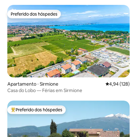
Preferido dos hóspedes
Preferido dos hóspedes
Apartamento ⋅ Sirmione
4,94 de uma av
4,94 (128)
Casa do Lobo — Férias em Sirmione
Preferido dos hóspedes
Entre os melhores preferidos dos hóspedes