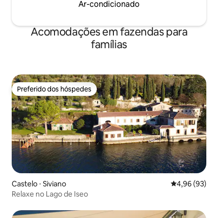
Ar-condicionado
Acomodações em fazendas para
famílias
Preferido dos hóspedes
Preferido dos hóspedes
Castelo ⋅ Siviano
4,96 de uma a
4,96 (93)
Relaxe no Lago de Iseo