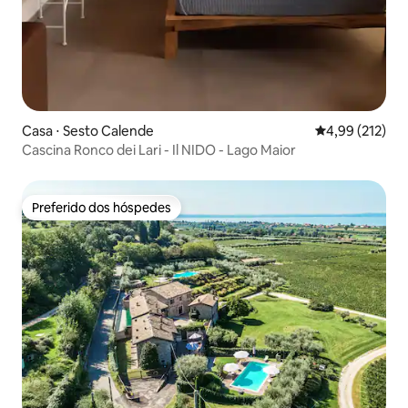
Casa ⋅ Sesto Calende
4,99 de uma av
4,99 (212)
Cascina Ronco dei Lari - Il NIDO - Lago Maior
Preferido dos hóspedes
Preferido dos hóspedes