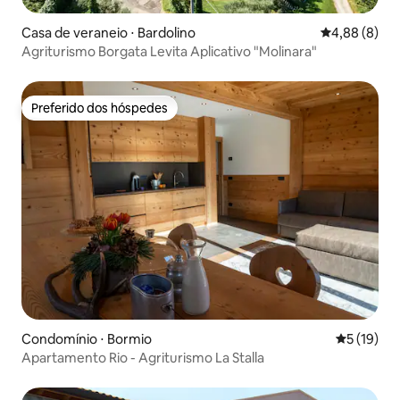
Casa de veraneio ⋅ Bardolino
4,88 de uma 
4,88 (8)
Agriturismo Borgata Levita Aplicativo "Molinara"
Preferido dos hóspedes
Preferido dos hóspedes
Condomínio ⋅ Bormio
5 de uma a
5 (19)
Apartamento Rio - Agriturismo La Stalla