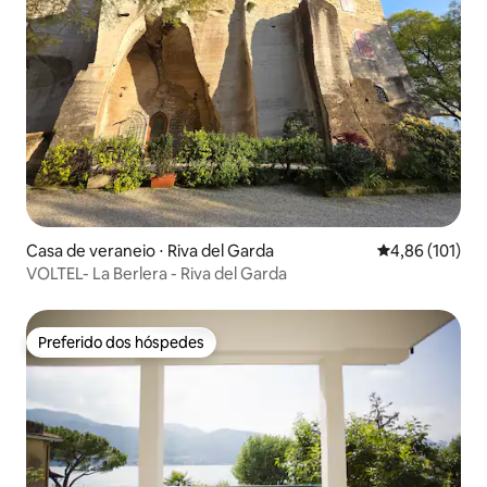
Casa de veraneio ⋅ Riva del Garda
4,86 de uma av
4,86 (101)
VOLTEL- La Berlera - Riva del Garda
Preferido dos hóspedes
Preferido dos hóspedes