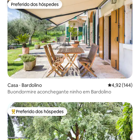
Preferido dos hóspedes
Preferido dos hóspedes
Casa ⋅ Bardolino
4,92 de uma av
4,92 (144)
Buondormire aconchegante ninho em Bardolino
Preferido dos hóspedes
Entre os melhores preferidos dos hóspedes