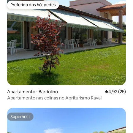
Preferido dos hóspedes
Preferido dos hóspedes
Apartamento ⋅ Bardolino
4,92 de uma a
4,92 (25)
Apartamento nas colinas no Agriturismo Raval
Superhost
Superhost