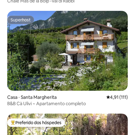
Chalé Mas de la Bolp -Val di Rabbi
Superhost
Superhost
Casa ⋅ Santa Margherita
4,91 de uma a
4,91 (111)
B&B Cà Ulivi ~ Apartamento completo
Preferido dos hóspedes
Entre os melhores preferidos dos hóspedes