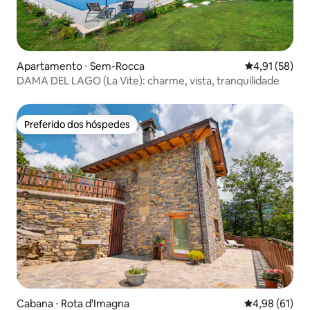
Apartamento ⋅ Sem-Rocca
4,91 de uma a
4,91 (58)
DAMA DEL LAGO (La Vite): charme, vista, tranquilidade
Preferido dos hóspedes
Preferido dos hóspedes
Cabana ⋅ Rota d'Imagna
4,98 de uma a
4,98 (61)