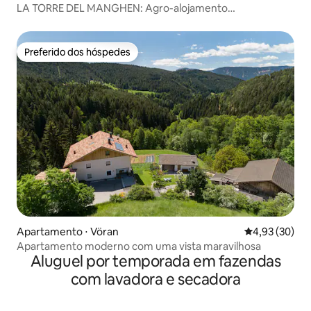
LA TORRE DEL MANGHEN: Agro-alojamento
independente
Preferido dos hóspedes
Preferido dos hóspedes
Apartamento ⋅ Vöran
4,93 de uma a
4,93 (30)
Apartamento moderno com uma vista maravilhosa
Aluguel por temporada em fazendas
com lavadora e secadora