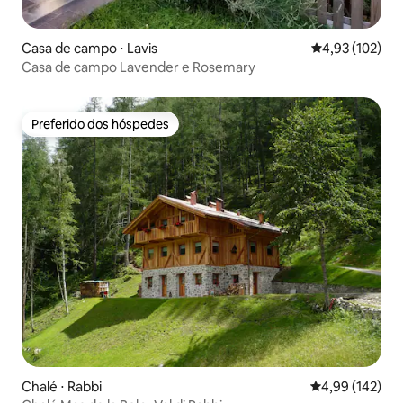
Casa de campo ⋅ Lavis
4,93 de uma av
4,93 (102)
Casa de campo Lavender e Rosemary
Preferido dos hóspedes
Preferido dos hóspedes
Chalé ⋅ Rabbi
4,99 de uma av
4,99 (142)