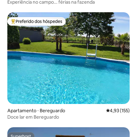
Experiência no campo... férias na fazenda
Preferido dos hóspedes
Entre os melhores preferidos dos hóspedes
Apartamento ⋅ Bereguardo
4,93 de uma av
4,93 (155)
Doce lar em Bereguardo
Superhost