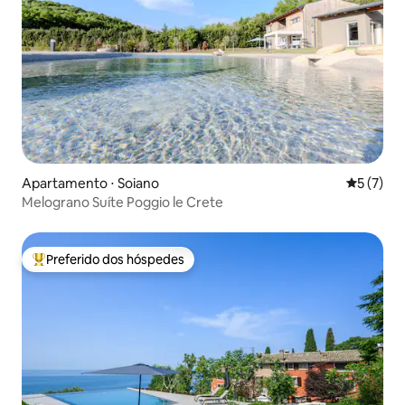
Apartamento ⋅ Soiano
5 de uma 
5 (7)
Melograno Suíte Poggio le Crete
Preferido dos hóspedes
Entre os melhores preferidos dos hóspedes