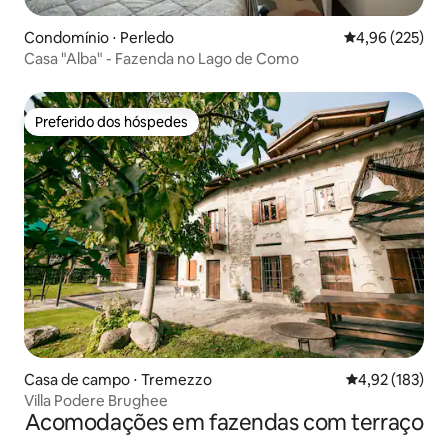
Condomínio ⋅ Perledo
4,96 de uma av
4,96 (225)
Casa "Alba" - Fazenda no Lago de Como
Preferido dos hóspedes
Preferido dos hóspedes
Casa de campo ⋅ Tremezzo
4,92 de uma av
4,92 (183)
Villa Podere Brughee
Acomodações em fazendas com terraço