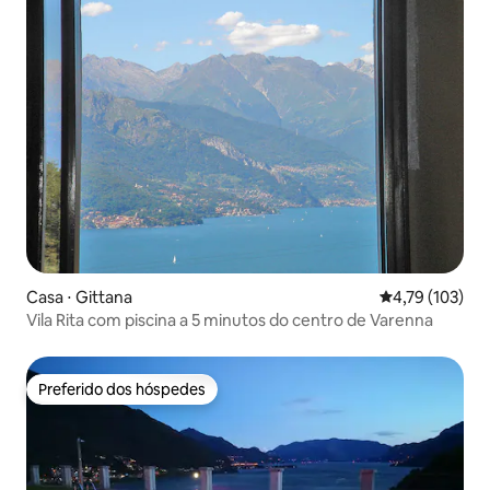
Casa ⋅ Gittana
4,79 de uma av
4,79 (103)
Vila Rita com piscina a 5 minutos do centro de Varenna
Preferido dos hóspedes
Preferido dos hóspedes