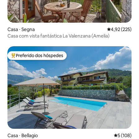
Casa ⋅ Segna
4,92 de uma av
4,92 (225)
Casa com vista fantástica La Valenzana (Amelia)
Preferido dos hóspedes
Entre os melhores preferidos dos hóspedes
Casa ⋅ Bellagio
5 de uma av
5 (108)