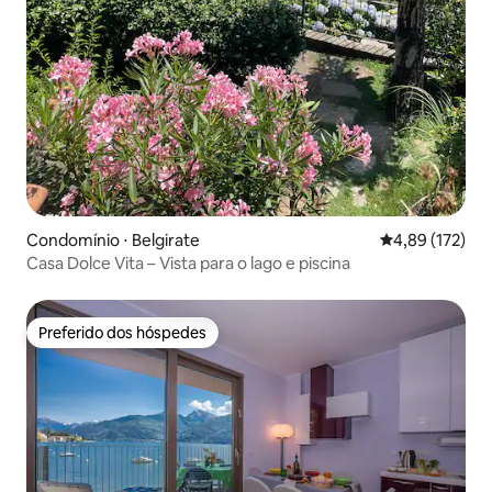
Condomínio ⋅ Belgirate
4,89 de uma av
4,89 (172)
Casa Dolce Vita – Vista para o lago e piscina
Preferido dos hóspedes
Preferido dos hóspedes