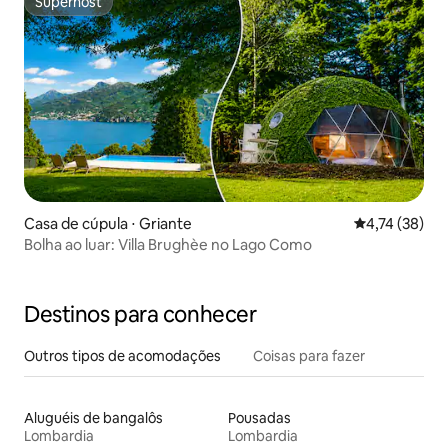
Superhost
Superhost
Casa de cúpula ⋅ Griante
4,74 de uma a
4,74 (38)
Bolha ao luar: Villa Brughèe no Lago Como
Destinos para conhecer
Outros tipos de acomodações
Coisas para fazer
Aluguéis de bangalôs
Pousadas
Lombardia
Lombardia