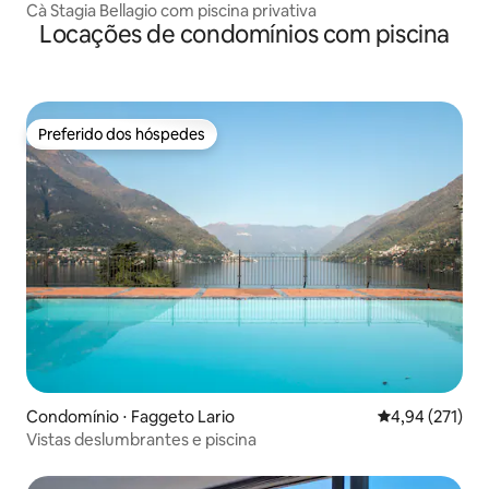
Cà Stagia Bellagio com piscina privativa
Locações de condomínios com piscina
Preferido dos hóspedes
Preferido dos hóspedes
Condomínio ⋅ Faggeto Lario
4,94 de uma av
4,94 (271)
Vistas deslumbrantes e piscina