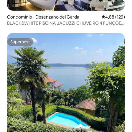
Condomínio ⋅ Desenzano del Garda
4,88 de uma av
4,88 (129)
BLACK&WHITE PISCINA JACUZZI CHUVEIRO 4 FUNÇÕES
CROM
Superhost
Superhost