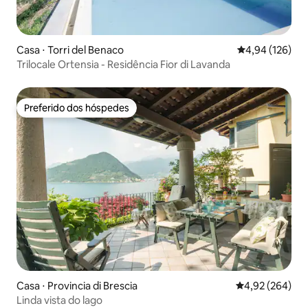
Casa ⋅ Torri del Benaco
4,94 de uma av
4,94 (126)
Trilocale Ortensia - Residência Fior di Lavanda
Preferido dos hóspedes
Preferido dos hóspedes
Casa ⋅ Provincia di Brescia
4,92 de uma ava
4,92 (264)
Linda vista do lago