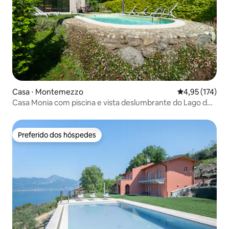
Casa ⋅ Montemezzo
4,95 de uma av
4,95 (174)
Casa Monia com piscina e vista deslumbrante do Lago de
Como
Preferido dos hóspedes
Preferido dos hóspedes