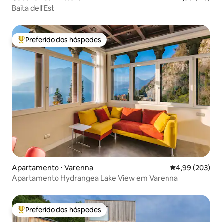
Baita dell'Est
Preferido dos hóspedes
Entre os melhores preferidos dos hóspedes
Apartamento ⋅ Varenna
4,99 de uma ava
4,99 (203)
Apartamento Hydrangea Lake View em Varenna
Preferido dos hóspedes
Entre os melhores preferidos dos hóspedes