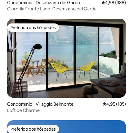
Condomínio ⋅ Desenzano del Garda
4,98 de uma ava
4,98 (388)
Clorofila Fronte Lago, Desenzano del Garda
Preferido dos hóspedes
Preferido dos hóspedes
Condomínio ⋅ Villaggio Belmonte
4,95 de uma av
4,95 (105)
Loft de Charme
Preferido dos hóspedes
Preferido dos hóspedes