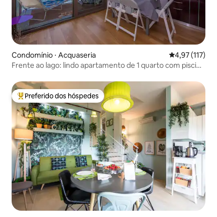
Condomínio ⋅ Acquaseria
4,97 de uma av
4,97 (117)
Frente ao lago: lindo apartamento de 1 quarto com piscina
em condomínio
Preferido dos hóspedes
Entre os melhores preferidos dos hóspedes