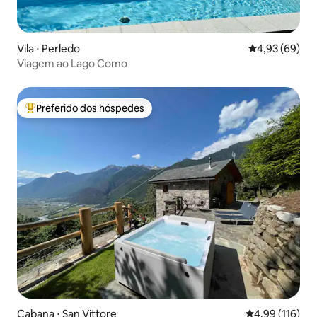
Vila ⋅ Perledo
4,93 de uma a
4,93 (69)
Viagem ao Lago Como
Preferido dos hóspedes
Entre os melhores preferidos dos hóspedes
Cabana ⋅ San Vittore
4,99 de uma av
4,99 (116)