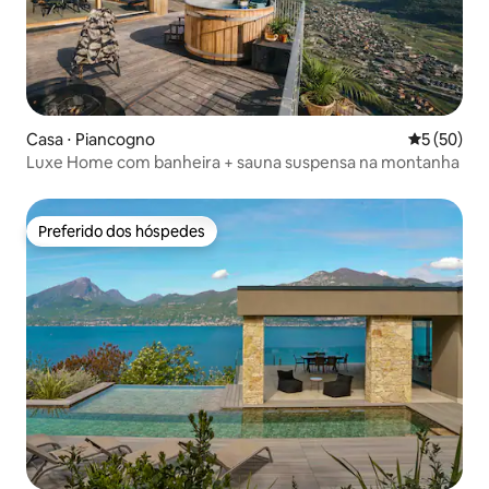
Casa ⋅ Piancogno
5 de uma a
5 (50)
Luxe Home com banheira + sauna suspensa na montanha
Preferido dos hóspedes
Preferido dos hóspedes