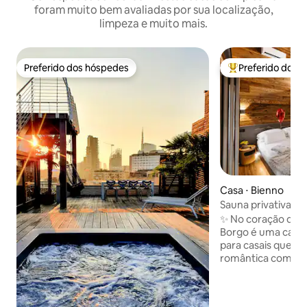
foram muito bem avaliadas por sua localização,
limpeza e muito mais.
Preferido dos hóspedes
Preferido dos 
Preferido dos hóspedes
Entre os melhore
Casa ⋅ Bienno
Sauna privativa CO
a casa de luxo em 
✨ No coração de B
Borgo é uma casa d
para casais que 
romântica com ver
Pedra, madeira e
um SPA privativo 2
sauna finlandesa e v