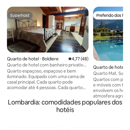
Superhost
Preferido dos hó
Superhost
Preferido dos hó
Quarto de hotel ⋅ Boldiere
4,77 de uma avaliação média de
4,77 (48)
Quarto de hotel com banheiro privativo
Quarto de hotel ⋅ 
e café da manhã
Quarto espaçoso, espaçoso e bem
Quarto Mat. Super
iluminado. Equipado com uma cama de
chaleira
Quartos com painé
casal principal. Cada quarto pode
e móveis com tem
acomodar até 4 pessoas. Cada quarto
envolvem os hós
tem seu próprio banheiro privativo com
atmosfera agradá
chuveiro e bidê. Todos os nossos
Lombardia: comodidades populares dos
quarto está equip
quartos são PARA NÃO FUMANTES.
alguns quartos tê
hotéis
Comodidades incluídas neste quarto e
outros têm chuvei
em cada tarifa: buffet de café da manhã,
banheiro privativo
banheiro privativo com toalhas e
produtos de higien
produtos de higiene pessoal, frigobar de
roupas de cama. O