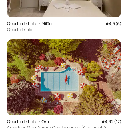
Quarto de hotel ⋅ Milão
4,5 de uma 
4,5 (6)
Quarto triplo
Quarto de hotel ⋅ Ora
4,92 de uma a
4,92 (12)
Amadeus Ora&Amore Quarto com café da manhã