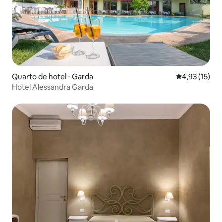
Quarto de hotel ⋅ Garda
4,93 de uma a
4,93 (15)
Hotel Alessandra Garda