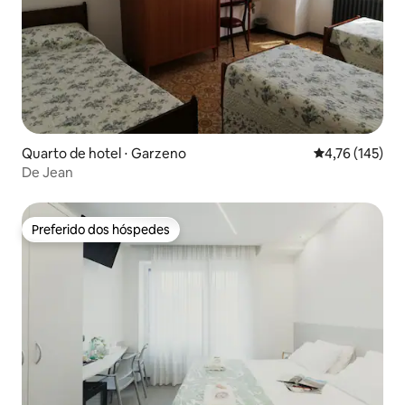
Quarto de hotel ⋅ Garzeno
4,76 de uma av
4,76 (145)
De Jean
Preferido dos hóspedes
Preferido dos hóspedes