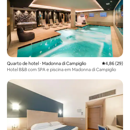
Quarto de hotel ⋅ Madonna di Campiglio
4,86 de uma a
4,86 (29)
Hotel B&B com SPA e piscina em Madonna di Campiglio