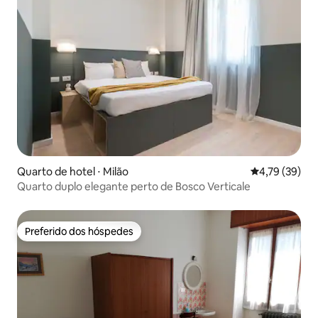
Quarto de hotel ⋅ Milão
4,79 de uma a
4,79 (39)
Quarto duplo elegante perto de Bosco Verticale
Preferido dos hóspedes
Preferido dos hóspedes