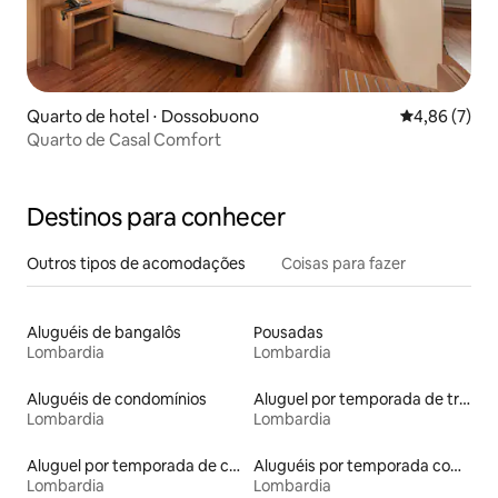
Quarto de hotel ⋅ Dossobuono
4,86 de uma 
4,86 (7)
Quarto de Casal Comfort
Destinos para conhecer
Outros tipos de acomodações
Coisas para fazer
Aluguéis de bangalôs
Pousadas
Lombardia
Lombardia
Aluguéis de condomínios
Aluguel por temporada de trailers
Lombardia
Lombardia
Aluguel por temporada de castelos
Aluguéis por temporada com caiaque
Lombardia
Lombardia