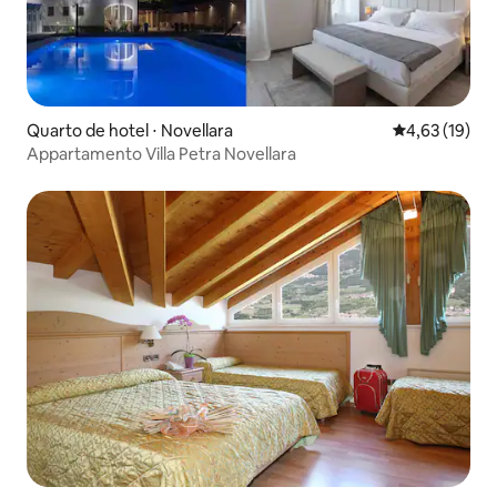
Quarto de hotel ⋅ Novellara
4,63 de uma a
4,63 (19)
Appartamento Villa Petra Novellara