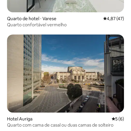
Quarto de hotel ⋅ Varese
4,87 de uma a
4,87 (47)
Quarto confortável vermelho
Hotel Auriga
5 de uma 
5 (6)
Quarto com cama de casal ou duas camas de solteiro