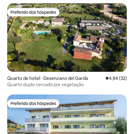
Preferido dos hóspedes
Preferido dos hóspedes
Quarto de hotel ⋅ Desenzano del Garda
4,94 de uma a
4,94 (32)
Quarto duplo cercado por vegetação
Preferido dos hóspedes
Preferido dos hóspedes