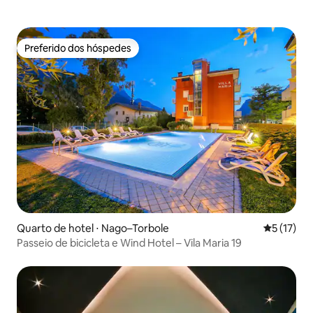
Preferido dos hóspedes
Preferido dos hóspedes
Quarto de hotel ⋅ Nago–Torbole
5 de uma a
5 (17)
Passeio de bicicleta e Wind Hotel – Vila Maria 19