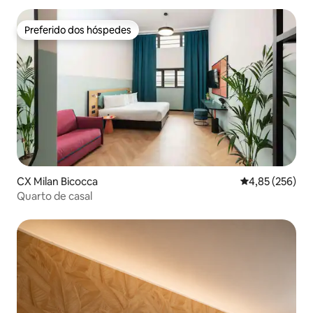
Preferido dos hóspedes
Preferido dos hóspedes
CX Milan Bicocca
4,85 de uma av
4,85 (256)
Quarto de casal