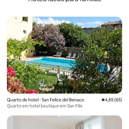
Quarto de hotel ⋅ San Felice del Benaco
4,65 de uma a
4,65 (65)
Quarto em hotel boutique em San Filis