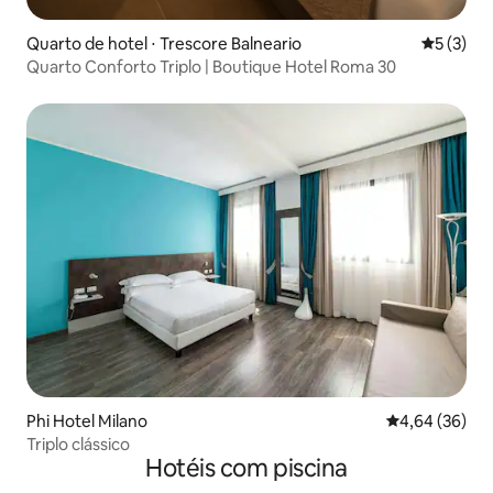
Quarto de hotel ⋅ Trescore Balneario
5 de uma 
5 (3)
Quarto Conforto Triplo | Boutique Hotel Roma 30
Phi Hotel Milano
4,64 de uma a
4,64 (36)
Triplo clássico
Hotéis com piscina