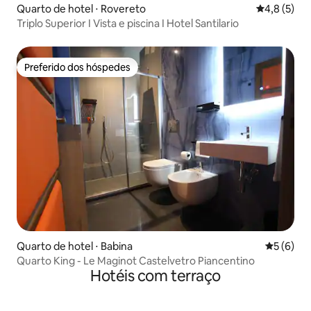
Quarto de hotel ⋅ Rovereto
4,8 de uma 
4,8 (5)
Triplo Superior I Vista e piscina I Hotel Santilario
Preferido dos hóspedes
Preferido dos hóspedes
Quarto de hotel ⋅ Babina
5 de uma 
5 (6)
Quarto King - Le Maginot Castelvetro Piancentino
Hotéis com terraço