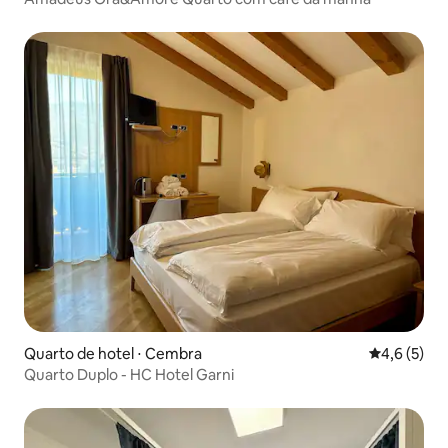
Quarto de hotel ⋅ Cembra
4,6 de uma 
4,6 (5)
Quarto Duplo - HC Hotel Garni