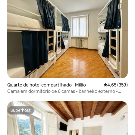
Quarto de hotel compartilhado ⋅ Milão
4,65 de uma av
4,65 (359)
Cama em dormitório de 6 camas - banheiro externo -
Bovisa Urban Garden
Superhost
Superhost