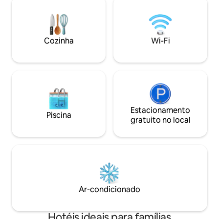
boas-vindas, acesso Wi-Fi/Ethernet, ar
com frigobar e cha
condicionado/aquecimento, Smart TV.
quente. Depois de
querer sair deste 
Cozinha
Wi-Fi
Estacionamento
Piscina
gratuito no local
Ar-condicionado
Hotéis ideais para famílias