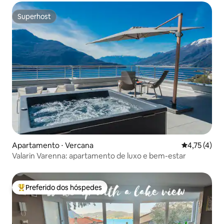
Superhost
Superhost
Apartamento ⋅ Vercana
4,75 de uma 
4,75 (4)
Valarin Varenna: apartamento de luxo e bem-estar
Preferido dos hóspedes
Entre os melhores preferidos dos hóspedes