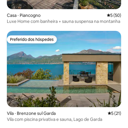
Casa ⋅ Piancogno
5 de uma a
5 (50)
Luxe Home com banheira + sauna suspensa na montanha
Preferido dos hóspedes
Preferido dos hóspedes
Vila ⋅ Brenzone sul Garda
5 de uma a
5 (21)
Vila com piscina privativa e sauna, Lago de Garda