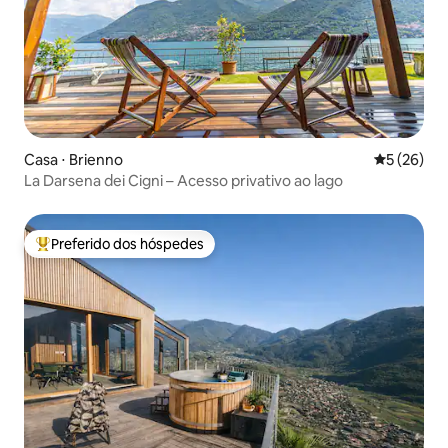
Casa ⋅ Brienno
5 de uma a
5 (26)
La Darsena dei Cigni – Acesso privativo ao lago
Preferido dos hóspedes
Entre os melhores preferidos dos hóspedes