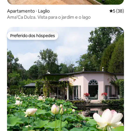
Apartamento ⋅ Laglio
5 de uma a
5 (38)
Ama'Ca Dulza. Vista para o jardim e o lago
Preferido dos hóspedes
Preferido dos hóspedes