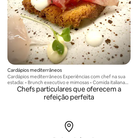
Cardápios mediterrâneos
Cardápios mediterrâneos Experiências com chef na sua
estadia: • Brunch executivo e mimosas • Comida italiana
Chefs particulares que oferecem a
para a alma • Churrasco ibérico • Tapas e paella • Fusão
Japo-Ibérica Refeições personalizadas e limpeza da
refeição perfeita
cozinha incluídas.