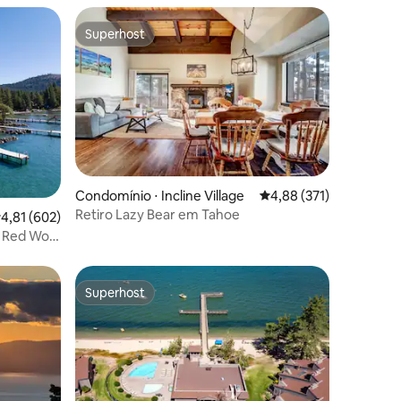
Superhost
Superhost
ções
Condomínio ⋅ Incline Village
4,88 de uma avaliação 
4,88 (371)
Retiro Lazy Bear em Tahoe
,81 de uma avaliação média de 5, 602 avaliações
4,81 (602)
 Red Wolf
Superhost
os hóspedes
Superhost