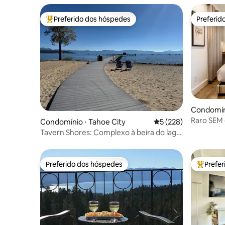
Preferido dos hóspedes
Preferid
Entre os melhores preferidos dos hóspedes
Preferid
Condomíni
Raro SEM 
Condomínio ⋅ Tahoe City
5 de uma avaliação m
5 (228)
— Caminh
Tavern Shores: Complexo à beira do lago
- Favorito da família
Preferido dos hóspedes
Prefe
Preferido dos hóspedes
Entre os