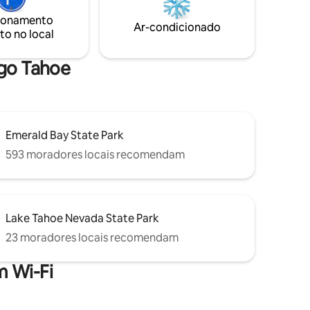
 noites
Sunnyside e do esqui de classe mundial
ionamento
em Palisades (sede dos Jogos Olímpicos
Ar-condicionado
hstar
to no local
de Inverno de 1960). Este pequeno
em
refúgio aventureiro vai deixá-lo
e!
revigorado, relaxado e mais vivo.
ago Tahoe
Emerald Bay State Park
593 moradores locais recomendam
Lake Tahoe Nevada State Park
23 moradores locais recomendam
 Wi-Fi