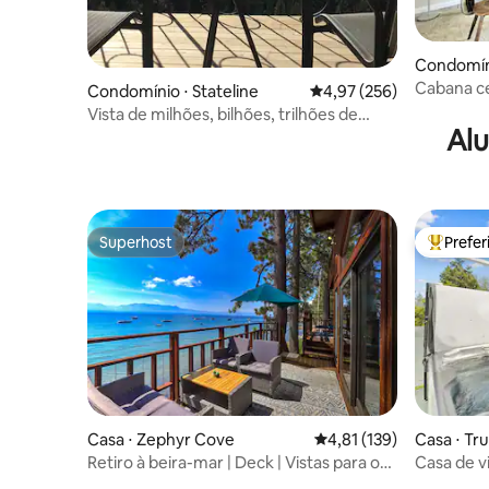
Condomíni
Cabana ce
Condomínio ⋅ Stateline
4,97 de uma avaliação m
4,97 (256)
vistas incr
Vista de milhões, bilhões, trilhões de
Alu
dólares ~ So. Lake Tahoe
Superhost
Prefe
Superhost
Entre os
Casa ⋅ Zephyr Cove
4,81 de uma avaliação m
4,81 (139)
Casa ⋅ Tr
Retiro à beira-mar | Deck | Vistas para o
Casa de v
lago | Acomoda 10 pessoas
hidromas