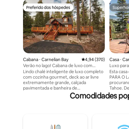
Preferido dos hóspedes
Superho
Preferido dos hóspedes
Superho
Cabana ⋅ Carnelian Bay
4,94 de uma avaliação m
4,94 (370)
Casa ⋅ Ca
Verão no lago! Cabana de luxo com
Luxo para
banheira de hidromassagem!
panorâmic
Lindo chalé inteligente de luxo completo
Esta cas
com cozinha gourmet, deck ao ar livre
PARA O L
extremamente grande, calçada
procuran
pavimentada e banheira de
Tahoe. Design rústico da Califórnia com
hidromassagem. Lareira a gás, frigobar,
todos os 
Comodidades popu
som surround, mobiliário bonito e vista
primeira 
para o lago fazem desta cabana uma
personali
verdadeira joia de Tahoe! Quarto queen
colocadas
no andar de cima, um sofá-cama no
vistas do lago. Escapadinha
andar de baixo e uma cama de solteiro
dois adul
no loft. Por favor, informe-se se você
estiver v