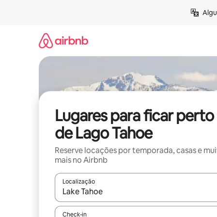
Pular
Algu
para
o
conteúdo
Lugares para ficar perto
de Lago Tahoe
Reserve locações por temporada, casas e mu
mais no Airbnb
Localização
Quando os resultados estiverem disponíveis, expl
Check-in