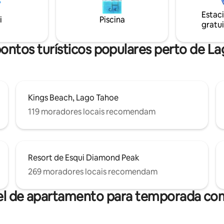
erfeitamente localizados em
aconchegante com lareira para
Estac
 Bay: a 5 minutos de carro da
frescas em Tahoe 🎿 17,7 km de Palisades
i
Piscina
 Tahoe e a 2 minutos da bela
Tahoe, Alpine Meadows e Nort
gratui
Reserve hoje mesmo sua viag
mento privativo para 1 carro.
inesquecível de verão em Taho
ontos turísticos populares perto de L
Kings Beach, Lago Tahoe
119 moradores locais recomendam
Resort de Esqui Diamond Peak
269 moradores locais recomendam
el de apartamento para temporada com