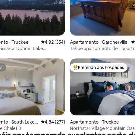
média de 5, 117 avaliações
nto ⋅ Truckee
4,92 de uma avaliação média de 5, 354 avalia
4,92 (354)
Apartamento ⋅ Gardnerville
4
ássaros Donner Lake
Tahoe apartamento de 1 quart
or de veículos elétricos
cozinha gourmet e estaciona
gratuito
st
Preferido dos hóspedes
st
Entre os melhores preferidos d
média de 5, 25 avaliações
Apartamento ⋅ Truckee
to ⋅ South Lake T
4,84 de uma avaliação média de 5, 277 avalia
4,84 (277)
Northstar Village Mountain Oas
e Chalet 3
comodidades