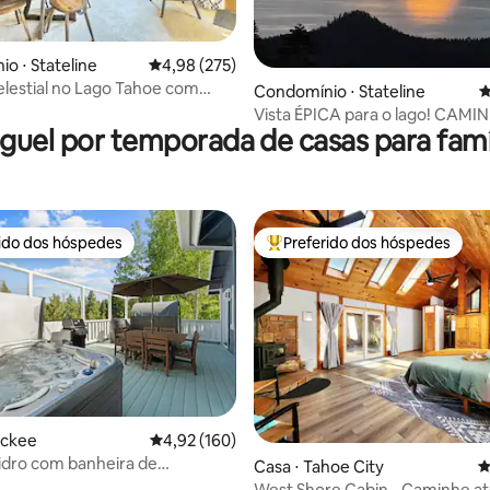
o ⋅ Stateline
4,98 de uma avaliação média de 5, 275 avalia
4,98 (275)
lestial no Lago Tahoe com
édia de 5, 256 avaliações
Condomínio ⋅ Stateline
4
íveis!
Vista ÉPICA para o lago! CAMI
guel por temporada de casas para famí
INCLINAÇÃO, joia moderna e ú
rido dos hóspedes
Preferido dos hóspedes
 melhores preferidos dos hóspedes
Entre os melhores preferidos d
édia de 5, 139 avaliações
uckee
4,92 de uma avaliação média de 5, 160 avalia
4,92 (160)
idro com banheira de
Casa ⋅ Tahoe City
4
sagem, sauna, academia
West Shore Cabin - Caminhe até