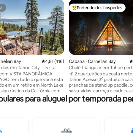
st
Preferido dos hóspedes
st
Entre os melhores preferidos d
édia de 5, 370 avaliações
rnelian Bay
4,81 de uma avaliação média de 5, 416 avalia
4,81 (416)
Cabana ⋅ Carnelian Bay
4
 dois em Tahoe City — vista
Chalé triangular em Tahoe pert
a para o lago
a com VISTA PANORÂMICA
☀️ 2 quarteirões da costa nort
AGO tem tudo o que você está
Tahoe Acesso 🛶 gratuito a caiaques,
do em um retiro em North Lake
pranchas de stand up paddle, c
salva-vidas, carroça e cadeiras 
materiais e acabamentos de
acampamento Casa 🏕 triangular de 3
lares para aluguel por temporada pe
linha. Cozinha gourmet
quartos totalmente remodelada 
zada e grandes janelas bem
Cozinha gourmet com fogão W
 para apanhar as magníficas
eletrodomésticos premium + es
 de luxo para
totalmente abastecidas Deck 🌲 privativo
tos (por favor, pergunte se você
e quintal para refeições ao ar li
iajando com uma criança).
relaxamento Área de estar🔥