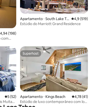
Apartamento ⋅ South Lake Ta
4,9 de uma avaliação 
4,9 (519)
hoe
Estúdio do Marriott Grand Residence
ções
,94 de uma avaliação média de 5, 198 avaliações
4,94 (198)
o com
mento
Superhost
os hóspedes
Superhost
5 de uma avaliação média de 5, 52 avaliações
5 (52)
Apartamento ⋅ Kings Beach
4,78 de uma avaliação
4,78 (41)
ções
is Muitas
Estúdio de luxo contemporâneo com loft
em Tah