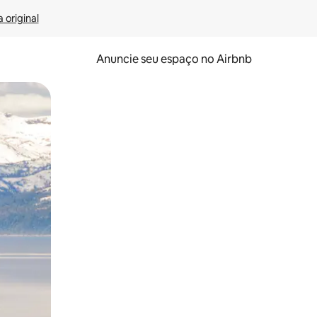
 original
Anuncie seu espaço no Airbnb
 deslizando o dedo na tela.