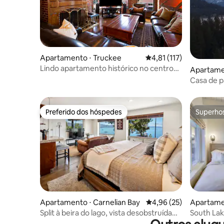
Apartamento ⋅ Truckee
4,81 de uma avaliação 
4,81 (117)
Lindo apartamento histórico no centro
Apartame
de Truckee
Casa de p
*Carregad
Preferido dos hóspedes
Superho
Preferido dos hóspedes
Superho
Apartamento ⋅ Carnelian Bay
4,96 de uma avaliação 
4,96 (25)
Apartamen
ahoe
Split à beira do lago, vista desobstruída
South Lak
para o lago, cozinha completa