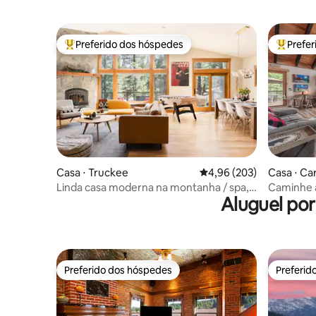
Preferido dos hóspedes
Prefe
Entre os melhores preferidos dos hóspedes
Entre os
Casa ⋅ Truckee
4,96 de uma avaliação m
4,96 (203)
Casa ⋅ Ca
Linda casa moderna na montanha / spa,
Caminhe a
Aluguel po
churrasqueira, cozinha do chef
Truckee! 
Preferido dos hóspedes
Preferid
Preferido dos hóspedes
Preferid