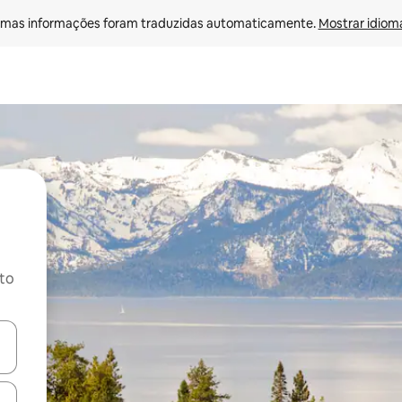
mas informações foram traduzidas automaticamente. 
Mostrar idioma
ito
ore-os usando as seta para cima e para baixo do teclado ou tocando e