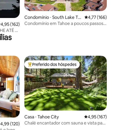
ções
Condomínio ⋅ South Lake Ta
4,77 de uma avaliação 
4,77 (166)
hoe
Condomínio em Tahoe a poucos passos
,95 de uma avaliação média de 5, 162 avaliações
4,95 (162)
da praia privativa, com piscinas e
NHE ATÉ A
banheira de hidromassagem
lias
nica!
Preferido dos hóspedes
os hóspedes
Entre os melhores preferidos dos hóspedes
ções
Casa ⋅ Tahoe City
4,95 de uma avaliação 
4,95 (167)
Chalé encantador com sauna e vista para
,99 de uma avaliação média de 5, 120 avaliações
4,99 (120)
o lago
 o lago e