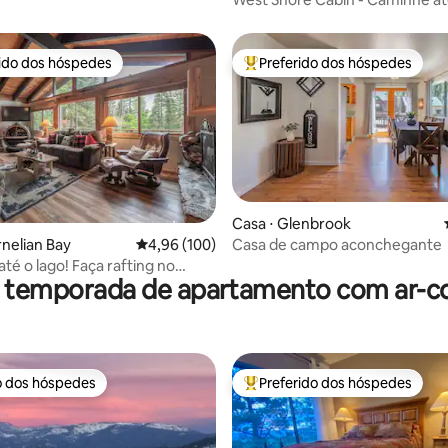
Sunnyside!
rido dos hóspedes
Preferido dos hóspedes
 melhores preferidos dos hóspedes
Entre os melhores preferidos d
Casa ⋅ Glenbrook
édia de 5, 203 avaliações
rnelian Bay
4,96 de uma avaliação média de 5, 100 avalia
4,96 (100)
Casa de campo aconchegante
té o lago! Faça rafting no
r temporada de apartamento com ar-c
Relaxe! Natureza
o dos hóspedes
Preferido dos hóspedes
o dos hóspedes
Entre os melhores preferidos d