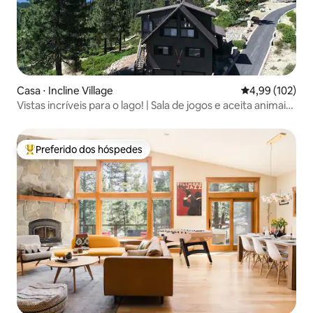
Casa ⋅ Incline Village
4,99 de uma av
4,99 (102)
Vistas incríveis para o lago! | Sala de jogos e aceita animais
de estimação
Preferido dos hóspedes
Entre os melhores preferidos dos hóspedes