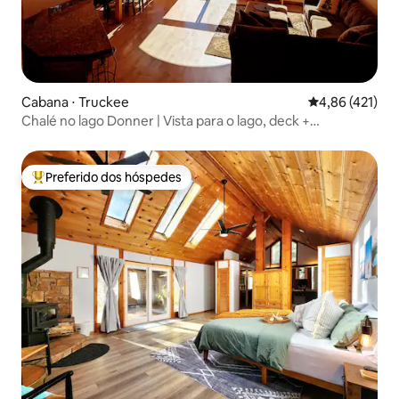
Cabana ⋅ Truckee
4,86 de uma av
4,86 (421)
Chalé no lago Donner | Vista para o lago, deck +
churrasqueira, ar-condicionado
Preferido dos hóspedes
Entre os melhores preferidos dos hóspedes