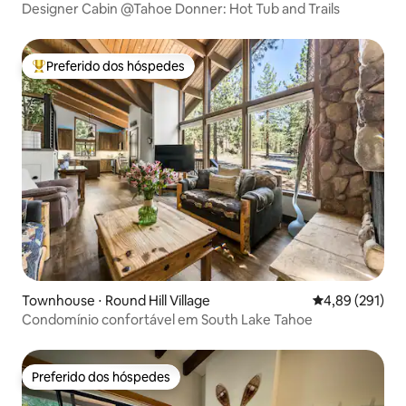
Designer Cabin @Tahoe Donner: Hot Tub and Trails
Preferido dos hóspedes
Entre os melhores preferidos dos hóspedes
Townhouse ⋅ Round Hill Village
4,89 de uma av
4,89 (291)
Condomínio confortável em South Lake Tahoe
Preferido dos hóspedes
Preferido dos hóspedes