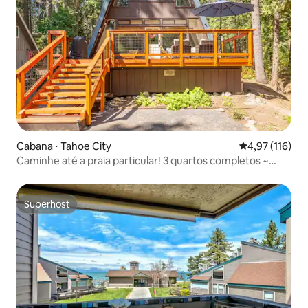
Cabana ⋅ Tahoe City
4,97 de uma av
4,97 (116)
Caminhe até a praia particular! 3 quartos completos ~
banheira de hidromassagem
Superhost
Superhost