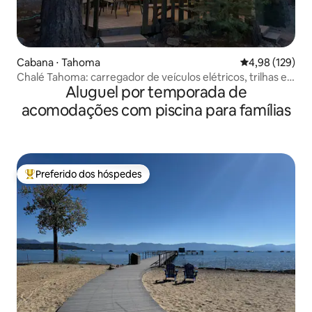
Cabana ⋅ Tahoma
4,98 de uma av
4,98 (129)
Chalé Tahoma: carregador de veículos elétricos, trilhas e
Aluguel por temporada de
acesso ao lago
acomodações com piscina para famílias
Preferido dos hóspedes
Entre os melhores preferidos dos hóspedes