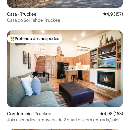
Casa ⋅ Truckee
4,9 de uma av
4,9 (157)
Casa do Sol Tahoe Truckee
Preferido dos hóspedes
Entre os melhores preferidos dos hóspedes
Condomínio ⋅ Truckee
4,98 de uma av
4,98 (163)
Joia escondida renovada de 2 quartos com entrada/saída
de esqui em Northstar