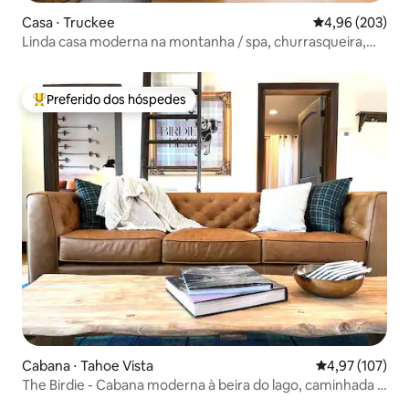
Casa ⋅ Truckee
4,96 de uma ava
4,96 (203)
Linda casa moderna na montanha / spa, churrasqueira,
cozinha do chef
Preferido dos hóspedes
Entre os melhores preferidos dos hóspedes
Cabana ⋅ Tahoe Vista
4,97 de uma av
4,97 (107)
The Birdie - Cabana moderna à beira do lago, caminhada e
SUP