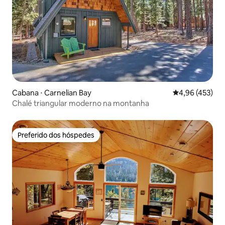
Cabana ⋅ Carnelian Bay
4,96 de uma av
4,96 (453)
Chalé triangular moderno na montanha
Preferido dos hóspedes
Preferido dos hóspedes