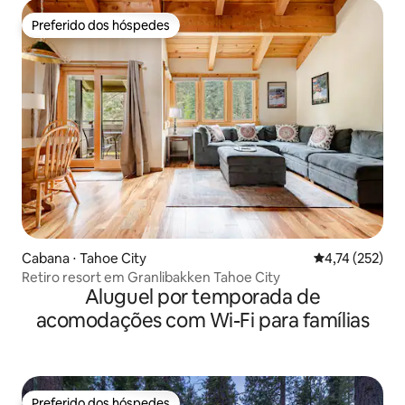
Preferido dos hóspedes
Preferido dos hóspedes
Cabana ⋅ Tahoe City
4,74 de uma av
4,74 (252)
Retiro resort em Granlibakken Tahoe City
Aluguel por temporada de
acomodações com Wi-Fi para famílias
Preferido dos hóspedes