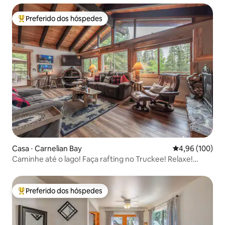
Preferido dos hóspedes
Entre os melhores preferidos dos hóspedes
Casa ⋅ Carnelian Bay
4,96 de uma av
4,96 (100)
Caminhe até o lago! Faça rafting no Truckee! Relaxe!
Natureza
Preferido dos hóspedes
Entre os melhores preferidos dos hóspedes