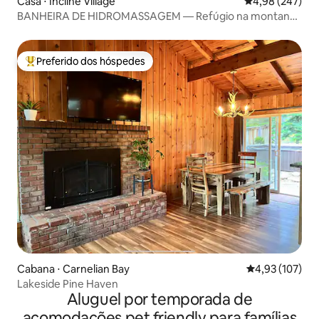
Casa ⋅ Incline Village
4,98 de uma ava
4,98 (247)
BANHEIRA DE HIDROMASSAGEM — Refúgio na montanha
Tahoe!
Preferido dos hóspedes
Entre os melhores preferidos dos hóspedes
Cabana ⋅ Carnelian Bay
4,93 de uma av
4,93 (107)
Lakeside Pine Haven
Aluguel por temporada de
acomodações pet friendly para famílias