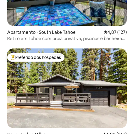
Apartamento ⋅ South Lake Tahoe
4,87 de uma av
4,87 (127)
Retiro em Tahoe com praia privativa, piscinas e banheiras
de hidromassagem
Preferido dos hóspedes
Entre os melhores preferidos dos hóspedes