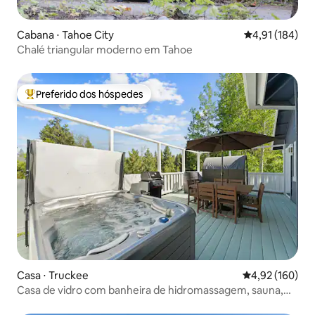
Cabana ⋅ Tahoe City
4,91 de uma av
4,91 (184)
Chalé triangular moderno em Tahoe
Preferido dos hóspedes
Entre os melhores preferidos dos hóspedes
Casa ⋅ Truckee
4,92 de uma av
4,92 (160)
Casa de vidro com banheira de hidromassagem, sauna,
academia