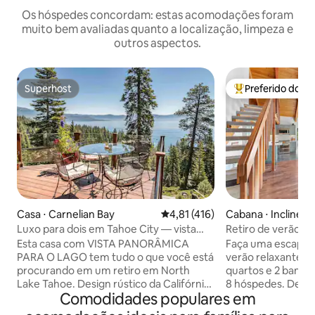
Os hóspedes concordam: estas acomodações foram
muito bem avaliadas quanto a localização, limpeza e
outros aspectos.
Superhost
Preferido dos 
Superhost
Entre os melhore
Casa ⋅ Carnelian Bay
4,81 de uma avaliação média de 
4,81 (416)
Cabana ⋅ Incline Vi
Luxo para dois em Tahoe City — vista
Retiro de verão: 
panorâmica para o lago
retrô em Tahoe es
Esta casa com VISTA PANORÂMICA
Faça uma escapad
PARA O LAGO tem tudo o que você está
verão relaxante n
procurando em um retiro em North
quartos e 2 banhei
Lake Tahoe. Design rústico da Califórnia
8 hóspedes. Desfr
Comodidades populares em
com todos os materiais e acabamentos
aconchegante co
de primeira linha. Cozinha gourmet
macias, uma cozi