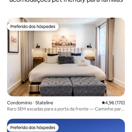
Preferido dos hóspedes
Preferido dos hóspedes
Condomínio ⋅ Stateline
4,96 de uma av
4,96 (170)
Raro SEM escadas para a porta da frente — Caminhe para
o Heavenly
Preferido dos hóspedes
Preferido dos hóspedes