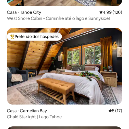
Casa ⋅ Tahoe City
4,99 de uma av
4,99 (120)
West Shore Cabin - Caminhe até o lago e Sunnyside!
Preferido dos hóspedes
Entre os melhores preferidos dos hóspedes
Casa ⋅ Carnelian Bay
5 de uma a
5 (17)
Chalé Starlight | Lago Tahoe