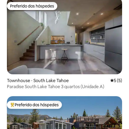
Preferido dos hóspedes
Preferido dos hóspedes
Townhouse ⋅ South Lake Tahoe
5 de uma 
5 (5)
Paradise South Lake Tahoe 3 quartos (Unidade A)
Preferido dos hóspedes
Entre os melhores preferidos dos hóspedes