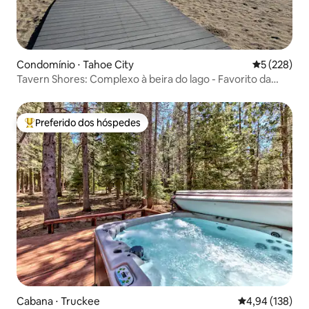
Condomínio ⋅ Tahoe City
5 de uma av
5 (228)
Tavern Shores: Complexo à beira do lago - Favorito da
família
Preferido dos hóspedes
Entre os melhores preferidos dos hóspedes
Cabana ⋅ Truckee
4,94 de uma av
4,94 (138)