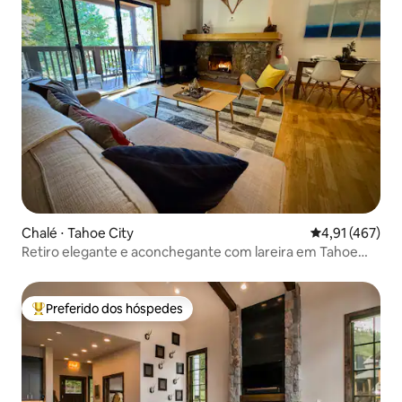
Chalé ⋅ Tahoe City
4,91 de uma av
4,91 (467)
Retiro elegante e aconchegante com lareira em Tahoe
City
Preferido dos hóspedes
Entre os melhores preferidos dos hóspedes