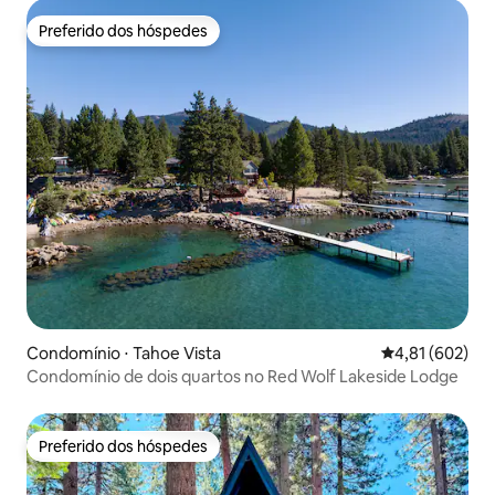
Preferido dos hóspedes
Preferido dos hóspedes
Condomínio ⋅ Tahoe Vista
4,81 de uma av
4,81 (602)
Condomínio de dois quartos no Red Wolf Lakeside Lodge
Preferido dos hóspedes
Preferido dos hóspedes