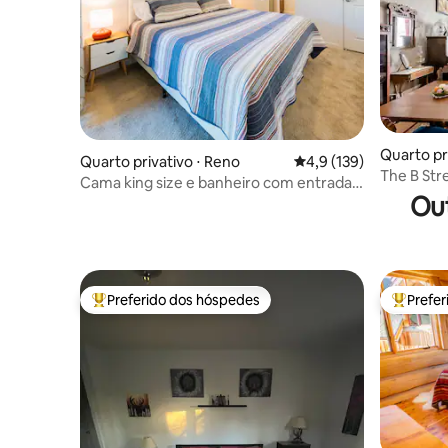
Quarto pri
Quarto privativo ⋅ Reno
4,9 de uma avaliação m
4,9 (139)
y
The B Str
Cama king size e banheiro com entrada
Ou
privativa
Preferido dos hóspedes
Prefe
Entre os melhores preferidos dos hóspedes
Entre os