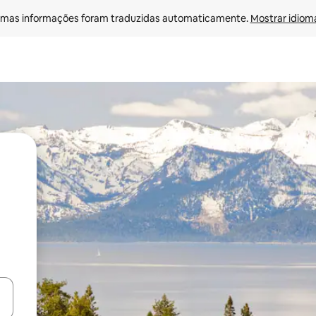
mas informações foram traduzidas automaticamente. 
Mostrar idioma
ore-os usando as seta para cima e para baixo do teclado ou tocando e