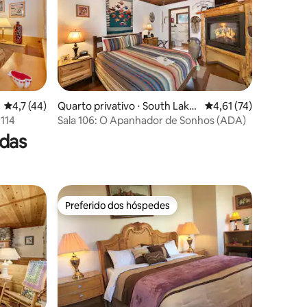
ções
4,7 de uma avaliação média de 5, 44 avaliações
4,7 (44)
Quarto privativo ⋅ South Lake
4,61 de uma avaliação
4,61 (74)
Tahoe
 114
Sala 106: O Apanhador de Sonhos (ADA)
das
Preferido dos hóspedes
Preferido dos hóspedes