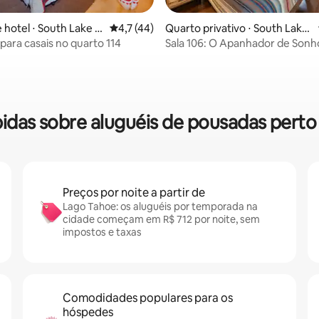
 hotel ⋅ South Lake T
4,7 de uma avaliação média de 5, 44 avalia
4,7 (44)
Quarto privativo ⋅ South Lake
édia de 5, 139 avaliações
Tahoe
para casais no quarto 114
Sala 106: O Apanhador de Sonh
ápidas sobre aluguéis de pousadas pert
Preços por noite a partir de
Lago Tahoe: os aluguéis por temporada na
cidade começam em R$ 712 por noite, sem
impostos e taxas
Comodidades populares para os
hóspedes