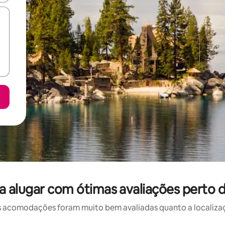
a alugar com ótimas avaliações perto 
 acomodações foram muito bem avaliadas quanto a localizaçã