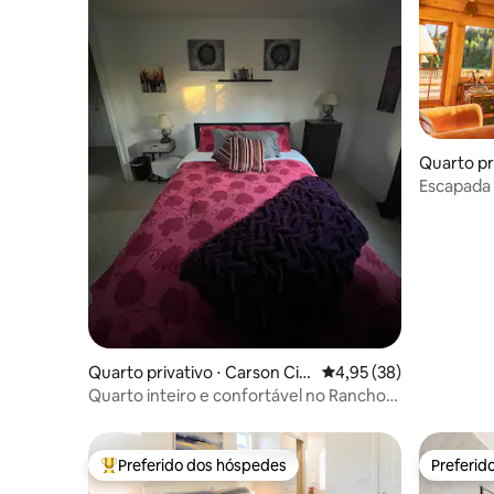
Quarto pri
Escapada 
lodge — s
Quarto privativo ⋅ Carson Cit
4,95 de uma avaliação 
4,95 (38)
y
Quarto inteiro e confortável no Rancho
Radnothy
Preferido dos hóspedes
Preferid
Entre os melhores preferidos dos hóspedes
Preferid