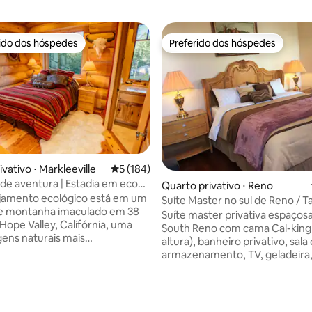
rido dos hóspedes
Preferido dos hóspedes
 melhores preferidos dos hóspedes
Preferido dos hóspedes
vativo ⋅ Markleeville
5 de uma avaliação média de 5, 184 avalia
5 (184)
de aventura | Estadia em eco
Quarto privativo ⋅ Reno
uíte Western
jamento ecológico está em um
Suíte Master no sul de Reno / T
de montanha imaculado em 38
Airbnb incluída
Suíte master privativa espaços
Hope Valley, Califórnia, uma
South Reno com cama Cal-king (
gens naturais mais
altura), banheiro privativo, sala
ntes das Sierras. No inverno,
armazenamento, TV, geladeira,
zê-lo para o nosso chalé sobre
ondas, cafeteira, lareira, mesa, 
 um snowcat! Do chalé você
ferro e roupa de cama fresca. 
nhar, andar de caiaque,
hóspedes compartilham a cozinh
média de 5, 38 avaliações
ndar de bicicleta, andar com
de estar e a lavanderia. Wi-Fi rá