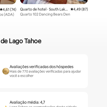
Quarto de hotel ⋅ South Lake
4,49 de uma avaliação
4,49 (87)
ções
4,61 de uma avaliação média de 5, 74 avaliações
4,61 (74)
Tahoe
Quarto 102 Dancing Bears Den
os (ADA)
o de Lago Tahoe
Avaliações verificadas dos hóspedes
Mais de 770 avaliações verificadas para ajudar
você a escolher
Avaliação média: 4,7