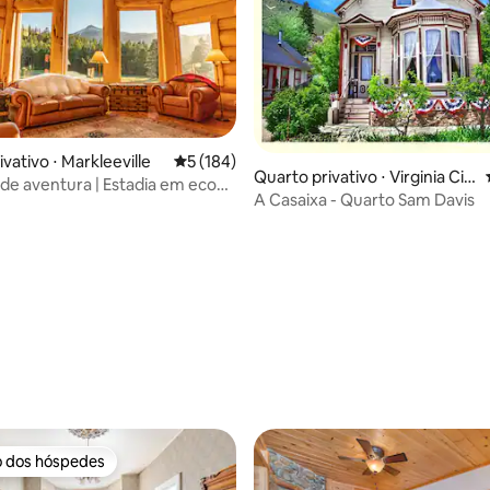
vativo ⋅ Markleeville
5 de uma avaliação média de 5, 184 avalia
5 (184)
Quarto privativo ⋅ Virginia Cit
de aventura | Estadia em eco
y
A Casaixa - Quarto Sam Davis
uíte Western
média de 5, 38 avaliações
o dos hóspedes
o dos hóspedes