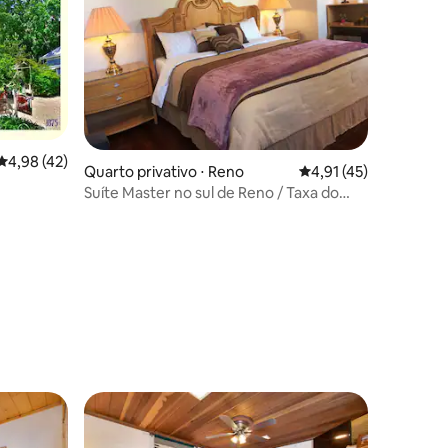
ções
4,98 de uma avaliação média de 5, 42 avaliações
4,98 (42)
Quarto privativo ⋅ Reno
4,91 de uma avaliação
4,91 (45)
Suíte Master no sul de Reno / Taxa do
Airbnb incluída