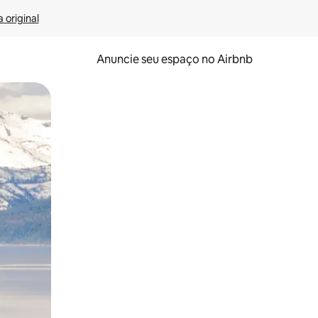
 original
Anuncie seu espaço no Airbnb
 deslizando o dedo na tela.