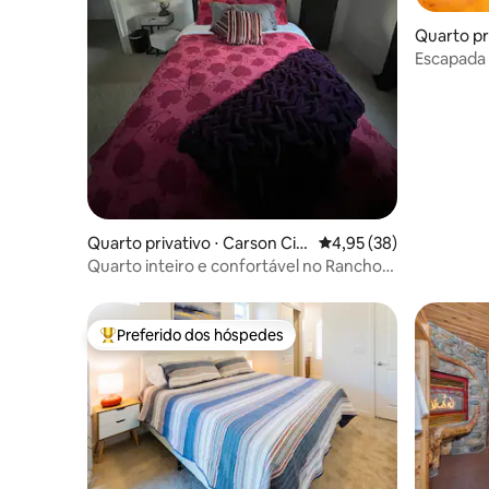
Quarto pri
Escapada 
lodge — s
Quarto privativo ⋅ Carson Cit
4,95 de uma avaliação 
4,95 (38)
y
Quarto inteiro e confortável no Rancho
Radnothy
Preferido dos hóspedes
Entre os melhores preferidos dos hóspedes