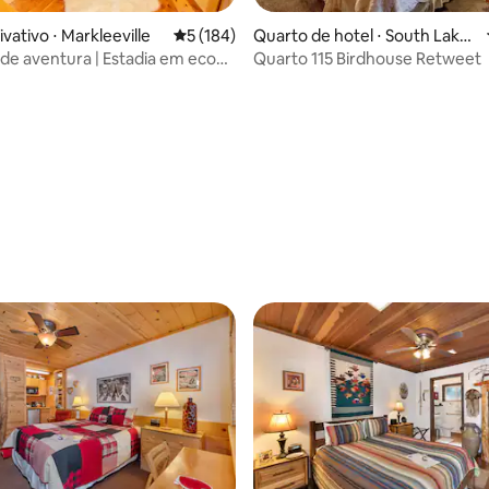
vativo ⋅ Markleeville
5 de uma avaliação média de 5, 184 avalia
5 (184)
Quarto de hotel ⋅ South Lake
Tahoe
de aventura | Estadia em eco
Quarto 115 Birdhouse Retweet
uíte Western
média de 5, 38 avaliações