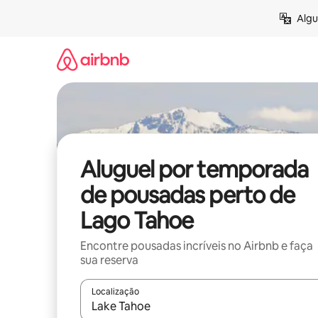
Pular
Algu
para
o
conteúdo
Aluguel por temporada
de pousadas perto de
Lago Tahoe
Encontre pousadas incríveis no Airbnb e faça
sua reserva
Localização
Quando os resultados estiverem disponíveis, expl