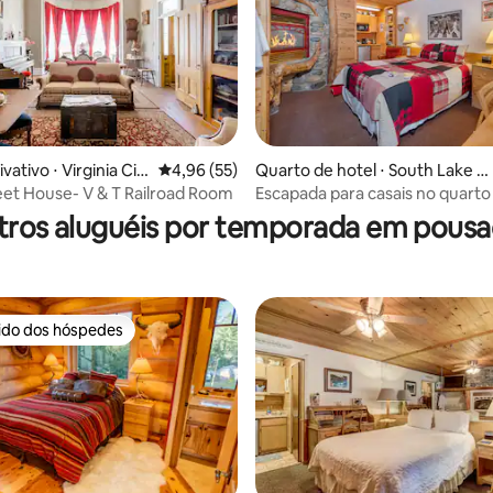
vativo ⋅ Virginia Cit
4,96 de uma avaliação média de 5, 55 avalia
4,96 (55)
Quarto de hotel ⋅ South Lake T
édia de 5, 139 avaliações
ahoe
eet House- V & T Railroad Room
Escapada para casais no quarto
tros aluguéis por temporada em pousa
rido dos hóspedes
 melhores preferidos dos hóspedes