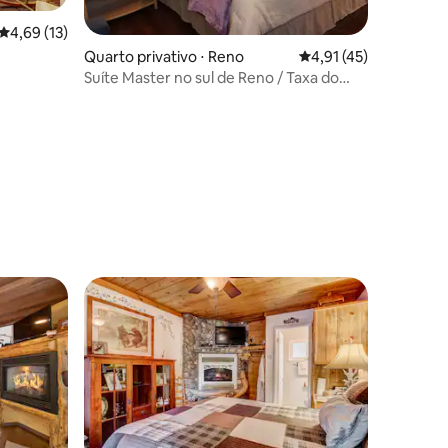
ções
4,69 de uma avaliação média de 5, 13 avaliações
4,69 (13)
Quarto privativo ⋅ Reno
4,91 de uma avaliação
4,91 (45)
Suíte Master no sul de Reno / Taxa do
Airbnb incluída