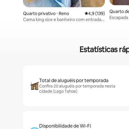
Quarto de
Quarto privativo ⋅ Reno
4,9 de uma avaliação m
4,9 (139)
ahoe
Escapada 
Cama king size e banheiro com entrada
privativa
Estatísticas r
Total de aluguéis por temporada
Confira 20 aluguéis por temporada nesta
cidade (Lago Tahoe)
Disponibilidade de Wi-Fi