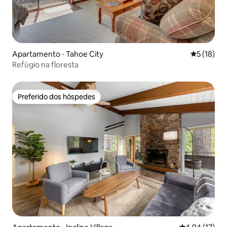
Apartamento ⋅ Tahoe City
5 de uma a
5 (18)
Refúgio na floresta
Preferido dos hóspedes
Preferido dos hóspedes