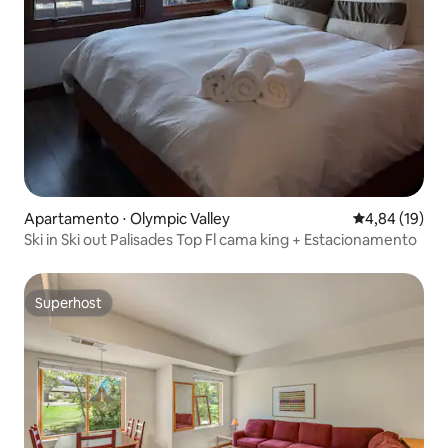
Apartamento ⋅ Olympic Valley
4,84 de uma a
4,84 (19)
Ski in Ski out Palisades Top Fl cama king + Estacionamento
Superhost
Superhost