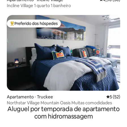
Incline Village 1 quarto 1 banheiro
Preferido dos hóspedes
Entre os melhores preferidos dos hóspedes
Apartamento ⋅ Truckee
5 de uma a
5 (52)
Northstar Village Mountain Oasis Muitas comodidades
Aluguel por temporada de apartamento
com hidromassagem