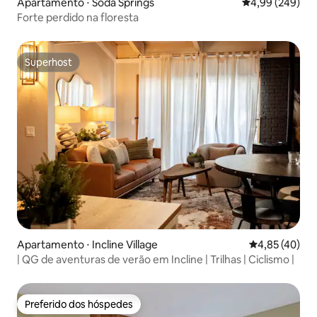
Apartamento ⋅ Soda Springs
4,99 de uma ava
4,99 (249)
Forte perdido na floresta
Superhost
Superhost
Apartamento ⋅ Incline Village
4,85 de uma a
4,85 (40)
| QG de aventuras de verão em Incline | Trilhas | Ciclismo |
Preferido dos hóspedes
Preferido dos hóspedes