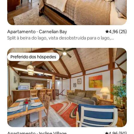
Apartamento ⋅ Carnelian Bay
4,96 de uma a
4,96 (25)
Split à beira do lago, vista desobstruída para o lago,
cozinha completa
Preferido dos hóspedes
Preferido dos hóspedes
Apartamento ⋅ Incline Village
4,96 de uma a
4,96 (50)