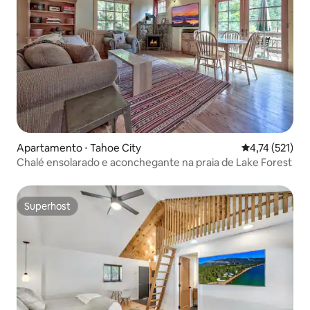
Apartamento ⋅ Tahoe City
4,74 de uma av
4,74 (521)
Chalé ensolarado e aconchegante na praia de Lake Forest
Superhost
Superhost