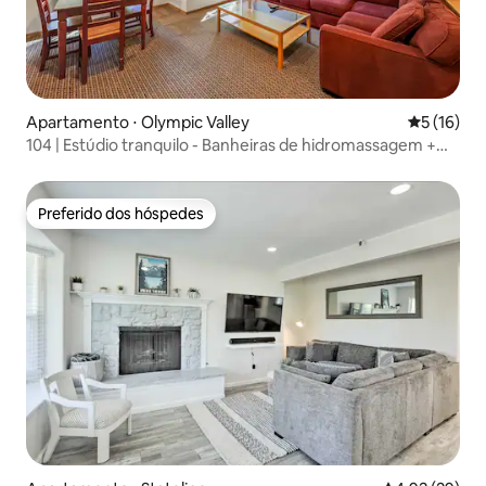
Apartamento ⋅ Olympic Valley
5 de uma a
5 (16)
104 | Estúdio tranquilo - Banheiras de hidromassagem +
Caminhadas na natureza
Preferido dos hóspedes
Preferido dos hóspedes