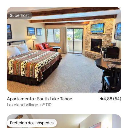
Superhost
Superhost
Apartamento ⋅ South Lake Tahoe
4,88 de uma av
4,88 (64)
Lakeland Village, nº 110
Preferido dos hóspedes
Preferido dos hóspedes