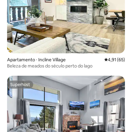
Apartamento ⋅ Incline Village
4,91 de uma a
4,91 (65)
Beleza de meados do século perto do lago
Superhost
Superhost