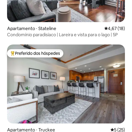
Apartamento ⋅ Stateline
4,67 de uma a
4,67 (18)
Condomínio paradisíaco | Lareira e vista para o lago | 5P
Preferido dos hóspedes
Entre os melhores preferidos dos hóspedes
Apartamento ⋅ Truckee
5 de uma a
5 (25)