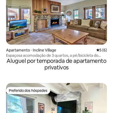
Apartamento ⋅ Incline Village
5 de uma 
5 (6)
Espaçosa acomodação de 3 quartos, a pé/bicicleta do
Aluguel por temporada de apartamento
Hyatt, lojas e restaurantes
privativos
Preferido dos hóspedes
Preferido dos hóspedes