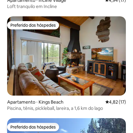
Apartamento ⋅ Incline Village
4,94 de uma a
4,94 (17)
Loft tranquilo em Incline
Preferido dos hóspedes
Preferido dos hóspedes
Apartamento ⋅ Kings Beach
4,82 de uma a
4,82 (17)
Piscina, tênis, pickleball, lareira, a 1,6 km do lago
Preferido dos hóspedes
Preferido dos hóspedes