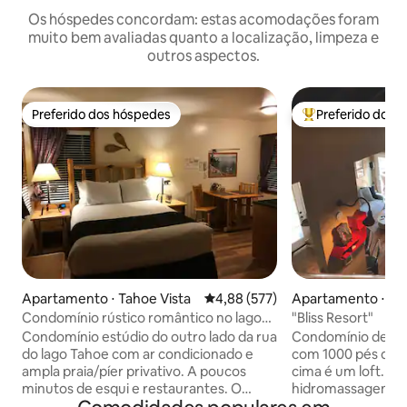
Os hóspedes concordam: estas acomodações foram
muito bem avaliadas quanto a localização, limpeza e
outros aspectos.
Preferido dos hóspedes
Preferido dos 
Preferido dos hóspedes
Entre os melhore
Apartamento ⋅ Tahoe Vista
4,88 de uma avaliação média de 
4,88 (577)
Apartamento ⋅ Sta
Condomínio rústico romântico no lago
"Bliss Resort"
Tahoe com praia
Condomínio estúdio do outro lado da rua
Condomínio de 2 q
do lago Tahoe com ar condicionado e
com 1000 pés quad
ampla praia/píer privativo. A poucos
cima é um loft. Deck com banheira de
minutos de esqui e restaurantes. O
hidromassagem com
embarque do traslado para os principais
Churrasqueira a gás no d