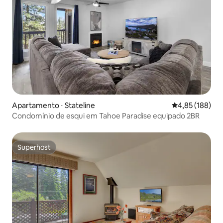
Apartamento ⋅ Stateline
4,85 de uma av
4,85 (188)
Condomínio de esqui em Tahoe Paradise equipado 2BR
Superhost
Superhost