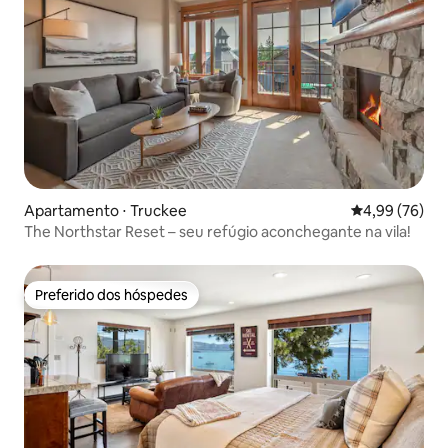
Apartamento ⋅ Truckee
4,99 de uma a
4,99 (76)
The Northstar Reset – seu refúgio aconchegante na vila!
Preferido dos hóspedes
Preferido dos hóspedes