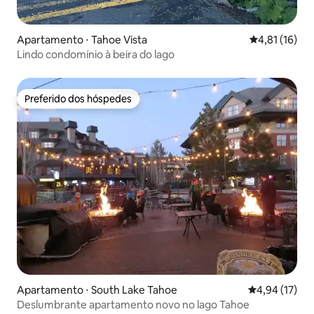
Apartamento ⋅ Tahoe Vista
4,81 de uma a
4,81 (16)
Lindo condomínio à beira do lago
Preferido dos hóspedes
Preferido dos hóspedes
Apartamento ⋅ South Lake Tahoe
4,94 de uma a
4,94 (17)
Deslumbrante apartamento novo no lago Tahoe