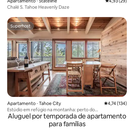
Apartamento ⋅ Stateline
4,93 de uma a
4,93 (29)
Chalé S. Tahoe Heavenly Daze
Superhost
Superhost
Apartamento ⋅ Tahoe City
4,74 de uma av
4,74 (134)
Estúdio em refúgio na montanha: perto do
Aluguel por temporada de apartamento
lago/piscina/banheira de hidromassagem/sauna
para famílias