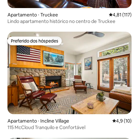
Apartamento ⋅ Truckee
4,81 de uma av
4,81 (117)
Lindo apartamento histórico no centro de Truckee
Preferido dos hóspedes
Preferido dos hóspedes
Apartamento ⋅ Incline Village
4,9 de uma a
4,9 (10)
115 McCloud Tranquilo e Confortável