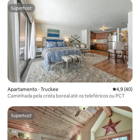
Superhost
Superhost
Apartamento ⋅ Truckee
4,9 de uma a
4,9 (40)
Caminhada pela crista boreal até os teleféricos ou PCT
Superhost
Superhost