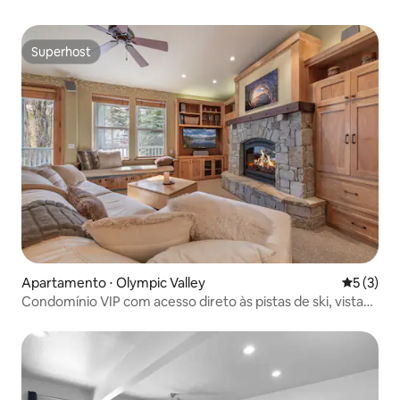
Superhost
Superhost
Apartamento ⋅ Olympic Valley
5 de uma 
5 (3)
Condomínio VIP com acesso direto às pistas de ski, vista
para Palisades e banheira de hidromassagem