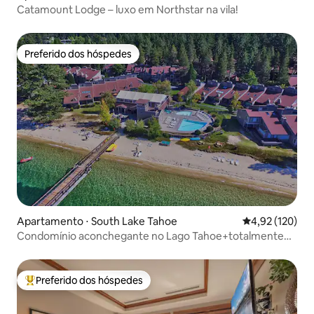
Catamount Lodge – luxo em Northstar na vila!
Preferido dos hóspedes
Preferido dos hóspedes
Apartamento ⋅ South Lake Tahoe
4,92 de uma av
4,92 (120)
Condomínio aconchegante no Lago Tahoe+totalmente
abastecido+perto do cassino
Preferido dos hóspedes
Entre os melhores preferidos dos hóspedes