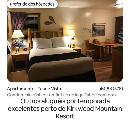
Preferido dos hóspedes
Preferido dos hóspedes
Apartamento ⋅ Tahoe Vista
4,88 de uma ava
4,88 (578)
Condomínio rústico romântico no lago Tahoe com praia
Outros aluguéis por temporada
excelentes perto de Kirkwood Mountain
Resort