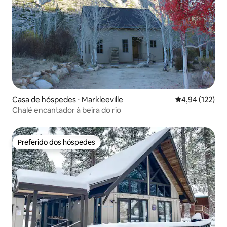
Casa de hóspedes ⋅ Markleeville
4,94 de uma av
4,94 (122)
Chalé encantador à beira do rio
Preferido dos hóspedes
Preferido dos hóspedes