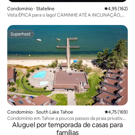
Condomínio ⋅ Stateline
4,95 de uma av
4,95 (162)
Vista ÉPICA para o lago! CAMINHE ATÉ A INCLINAÇÃO,
joia moderna e única!
Superhost
Superhost
Condomínio ⋅ South Lake Tahoe
4,75 de uma av
4,75 (169)
Condomínio em Tahoe a poucos passos da praia privativa,
Aluguel por temporada de casas para
com piscinas e banheira de hidromassagem
famílias