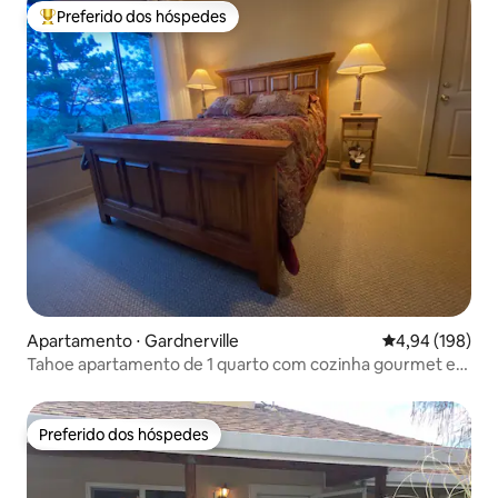
Preferido dos hóspedes
Entre os melhores preferidos dos hóspedes
Apartamento ⋅ Gardnerville
4,94 de uma av
4,94 (198)
Tahoe apartamento de 1 quarto com cozinha gourmet e
estacionamento gratuito
Preferido dos hóspedes
Preferido dos hóspedes