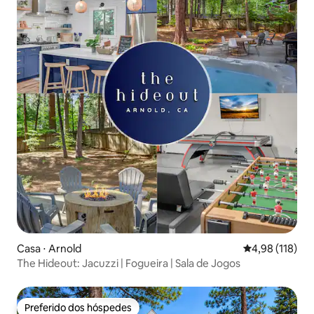
Casa ⋅ Arnold
4,98 de uma av
4,98 (118)
The Hideout: Jacuzzi | Fogueira | Sala de Jogos
Preferido dos hóspedes
Preferido dos hóspedes