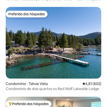
o Heavenly
Preferido dos hóspedes
Preferido dos hóspedes
Condomínio ⋅ Tahoe Vista
4,81 de uma av
4,81 (602)
Condomínio de dois quartos no Red Wolf Lakeside Lodge
Preferido dos hóspedes
Entre os melhores preferidos dos hóspedes