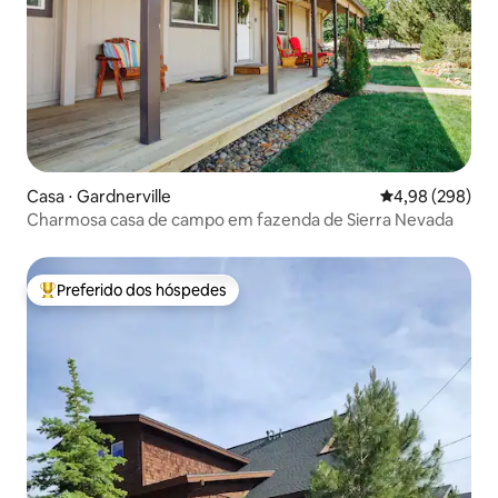
Casa ⋅ Gardnerville
4,98 de uma ava
4,98 (298)
Charmosa casa de campo em fazenda de Sierra Nevada
Preferido dos hóspedes
Entre os melhores preferidos dos hóspedes