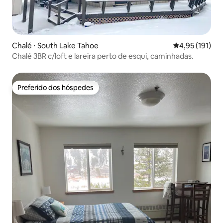
Chalé ⋅ South Lake Tahoe
4,95 de uma av
4,95 (191)
Chalé 3BR c/loft e lareira perto de esqui, caminhadas.
Preferido dos hóspedes
Preferido dos hóspedes