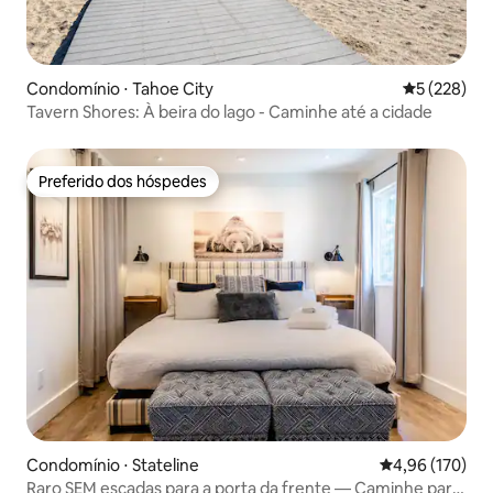
Condomínio ⋅ Tahoe City
5 de uma av
5 (228)
Tavern Shores: À beira do lago - Caminhe até a cidade
Preferido dos hóspedes
Preferido dos hóspedes
Condomínio ⋅ Stateline
4,96 de uma av
4,96 (170)
Raro SEM escadas para a porta da frente — Caminhe para