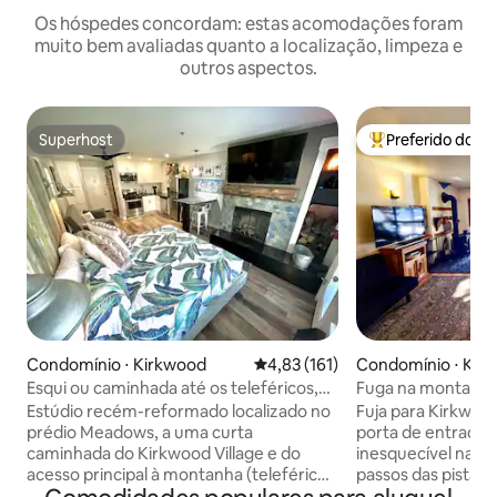
Os hóspedes concordam: estas acomodações foram
muito bem avaliadas quanto a localização, limpeza e
outros aspectos.
Superhost
Preferido dos 
Superhost
Entre os melhore
Condomínio ⋅ Kirkwood
4,83 de uma avaliação média de 
4,83 (161)
Condomínio ⋅ Kir
Esqui ou caminhada até os teleféricos,
Fuga na montanha
banheira de hidromassagem,
aconchegante em 
Estúdio recém-reformado localizado no
Fuja para Kirkwoo
estacionamento coberto
elevadores
prédio Meadows, a uma curta
porta de entrada 
caminhada do Kirkwood Village e do
inesquecível na m
acesso principal à montanha (teleféricos
passos das pistas,
6/5/10/11/1). Estacionamento privativo
esqui de inverno 