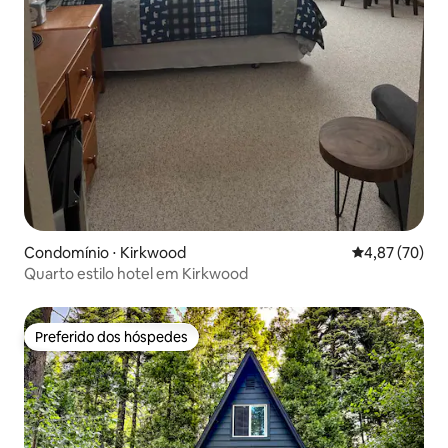
Condomínio ⋅ Kirkwood
4,87 de uma a
4,87 (70)
Quarto estilo hotel em Kirkwood
Preferido dos hóspedes
Preferido dos hóspedes