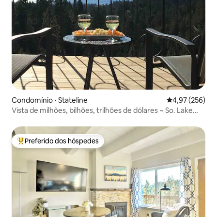
Condomínio ⋅ Stateline
4,97 de uma av
4,97 (256)
Vista de milhões, bilhões, trilhões de dólares ~ So. Lake
Tahoe
Preferido dos hóspedes
Entre os melhores preferidos dos hóspedes