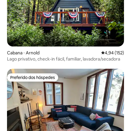
Cabana ⋅ Arnold
4,94 de uma av
4,94 (152)
Lago privativo, check-in fácil, familiar, lavadora/secadora
Preferido dos hóspedes
Preferido dos hóspedes