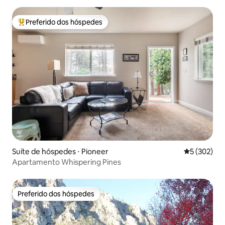
Preferido dos hóspedes
Entre os melhores preferidos dos hóspedes
Suíte de hóspedes ⋅ Pioneer
5 de uma av
5 (302)
Apartamento Whispering Pines
Preferido dos hóspedes
Preferido dos hóspedes