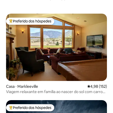
Preferido dos hóspedes
Entre os melhores preferidos dos hóspedes
Casa ⋅ Markleeville
4,98 de uma av
4,98 (152)
Viagem relaxante em família ao nascer do sol com carro
elétrico
Preferido dos hóspedes
Entre os melhores preferidos dos hóspedes