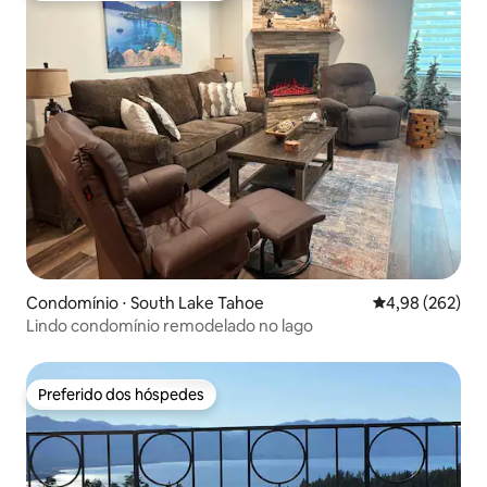
Condomínio ⋅ South Lake Tahoe
4,98 de uma ava
4,98 (262)
Lindo condomínio remodelado no lago
Preferido dos hóspedes
Preferido dos hóspedes