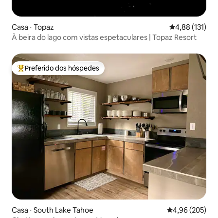
Casa ⋅ Topaz
4,88 de uma av
4,88 (131)
À beira do lago com vistas espetaculares | Topaz Resort
Preferido dos hóspedes
Entre os melhores preferidos dos hóspedes
Casa ⋅ South Lake Tahoe
4,96 de uma ava
4,96 (205)