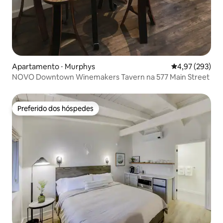
Apartamento ⋅ Murphys
4,97 de uma av
4,97 (293)
NOVO Downtown Winemakers Tavern na 577 Main Street
Preferido dos hóspedes
Preferido dos hóspedes