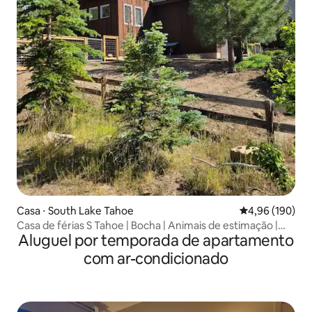
Casa ⋅ South Lake Tahoe
4,96 de uma av
4,96 (190)
Casa de férias S Tahoe | Bocha | Animais de estimação |
Aluguel por temporada de apartamento
Vista para as montanhas
com ar-condicionado