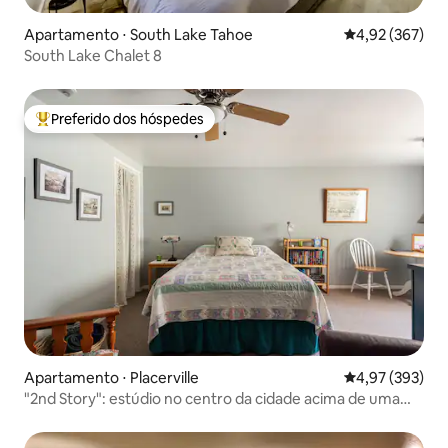
Apartamento ⋅ South Lake Tahoe
4,92 de uma av
4,92 (367)
South Lake Chalet 8
Preferido dos hóspedes
Entre os melhores preferidos dos hóspedes
Apartamento ⋅ Placerville
4,97 de uma av
4,97 (393)
"2nd Story": estúdio no centro da cidade acima de uma
livraria de livros usados