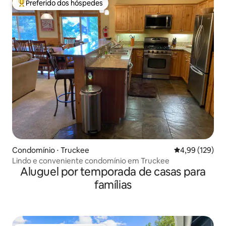
Preferido dos hóspedes
Entre os melhores preferidos dos hóspedes
Condomínio ⋅ Truckee
4,99 de uma av
4,99 (129)
Lindo e conveniente condomínio em Truckee
Aluguel por temporada de casas para
famílias