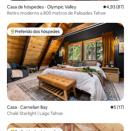
Casa de hóspedes ⋅ Olympic Valley
4,93 de uma a
4,93 (87)
Retiro moderno a 800 metros de Palisades Tahoe
Preferido dos hóspedes
Entre os melhores preferidos dos hóspedes
Casa ⋅ Carnelian Bay
5 de uma a
5 (17)
Chalé Starlight | Lago Tahoe