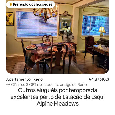
Preferido dos hóspedes
Entre os melhores preferidos dos hóspedes
Apartamento ⋅ Reno
4,87 de uma av
4,87 (402)
☼ Clássico 2 QRT no sudoeste antigo de Reno
Outros aluguéis por temporada
excelentes perto de Estação de Esqui
Alpine Meadows