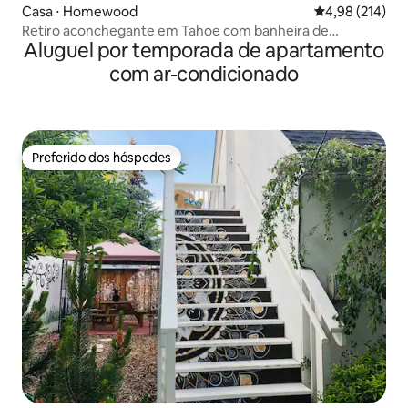
Casa ⋅ Homewood
4,98 de uma av
4,98 (214)
Retiro aconchegante em Tahoe com banheira de
Aluguel por temporada de apartamento
hidromassagem + acesso a Chambers
com ar-condicionado
Preferido dos hóspedes
Preferido dos hóspedes