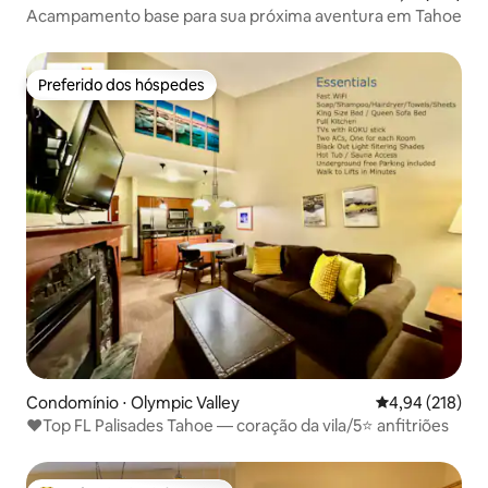
Acampamento base para sua próxima aventura em Tahoe
Preferido dos hóspedes
Preferido dos hóspedes
Condomínio ⋅ Olympic Valley
4,94 de uma av
4,94 (218)
❤️Top FL Palisades Tahoe — coração da vila/5⭐ anfitriões