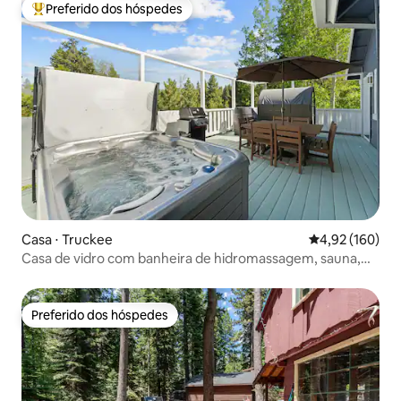
Preferido dos hóspedes
Entre os melhores preferidos dos hóspedes
Casa ⋅ Truckee
4,92 de uma av
4,92 (160)
Casa de vidro com banheira de hidromassagem, sauna,
academia
Preferido dos hóspedes
Preferido dos hóspedes