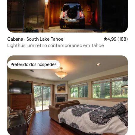
Cabana ⋅ South Lake Tahoe
4,99 de uma av
4,99 (188)
Lighthus: um retiro contemporâneo em Tahoe
Preferido dos hóspedes
Preferido dos hóspedes