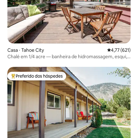
Casa ⋅ Tahoe City
4,77 de uma av
4,77 (621)
Chalé em 1/4 acre — banheira de hidromassagem, esqui,
lago
Preferido dos hóspedes
Entre os melhores preferidos dos hóspedes