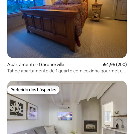
Apartamento ⋅ Gardnerville
4,95 de uma ava
4,95 (200)
Tahoe apartamento de 1 quarto com cozinha gourmet e
estacionamento gratuito
Preferido dos hóspedes
Preferido dos hóspedes