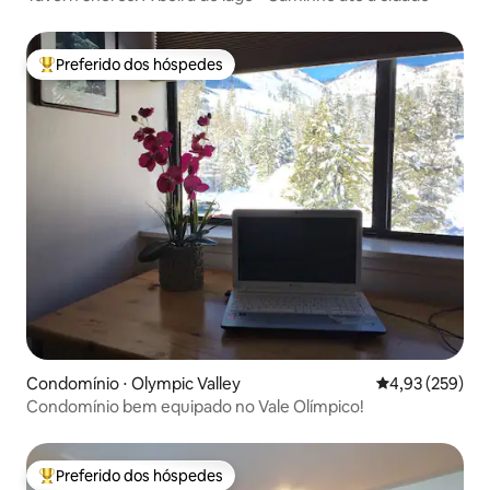
Preferido dos hóspedes
Entre os melhores preferidos dos hóspedes
Condomínio ⋅ Olympic Valley
4,93 de uma av
4,93 (259)
Condomínio bem equipado no Vale Olímpico!
Preferido dos hóspedes
Entre os melhores preferidos dos hóspedes