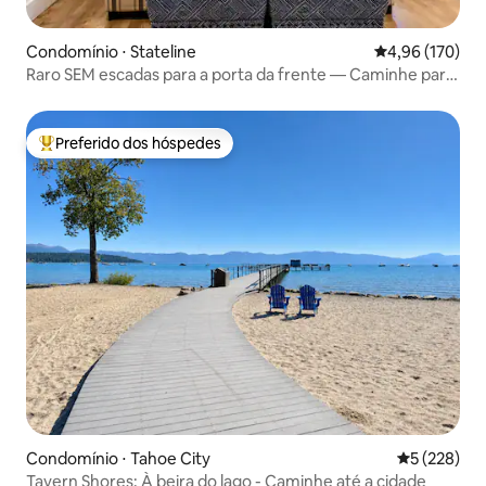
Condomínio ⋅ Stateline
4,96 de uma av
4,96 (170)
Raro SEM escadas para a porta da frente — Caminhe para
o Heavenly
Preferido dos hóspedes
Entre os melhores preferidos dos hóspedes
Condomínio ⋅ Tahoe City
5 de uma av
5 (228)
Tavern Shores: À beira do lago - Caminhe até a cidade