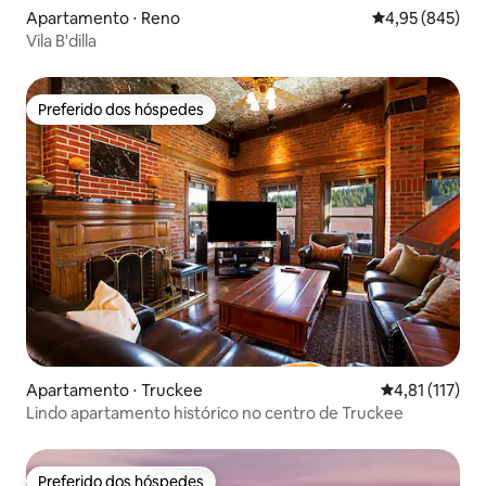
Apartamento ⋅ Reno
4,95 de uma ava
4,95 (845)
Vila B'dilla
Preferido dos hóspedes
Preferido dos hóspedes
Apartamento ⋅ Truckee
4,81 de uma av
4,81 (117)
Lindo apartamento histórico no centro de Truckee
Preferido dos hóspedes