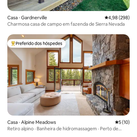
Casa ⋅ Gardnerville
4,98 de uma ava
4,98 (298)
Charmosa casa de campo em fazenda de Sierra Nevada
Preferido dos hóspedes
Entre os melhores preferidos dos hóspedes
Casa ⋅ Alpine Meadows
5 de uma a
5 (10)
Retiro alpino · Banheira de hidromassagem · Perto de
trilhas e lago