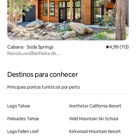
Cabana ⋅ Soda Springs
4,99 de uma av
4,99 (113)
Novo|Luxo|Banheira de
hidromassagem|CriançasAnimaisdeEstimação|Lareira|Carre
de veículo elétrico
Destinos para conhecer
Principais pontos turísticos por perto
Lago Tahoe
Northstar California Resort
Palisades Tahoe
Wild Mountain Ski School
Lago Fallen Leaf
Kirkwood Mountain Resort