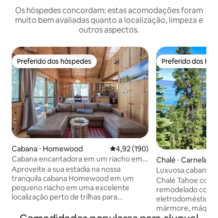
Os hóspedes concordam: estas acomodações foram
muito bem avaliadas quanto a localização, limpeza e
outros aspectos.
Preferido dos hóspedes
Preferido dos hó
Preferido dos hóspedes
Preferido dos hó
Cabana ⋅ Homewood
4,92 de uma avaliação média de 
4,92 (190)
Cabana encantadora em um riacho em
Chalé ⋅ Carnelian 
West Shore
Aproveite a sua estadia na nossa
Luxuosa cabana 
tranquila cabana Homewood em um
vista para o lago
Chalé Tahoe com
pequeno riacho em uma excelente
remodelado com c
localização perto de trilhas para
eletrodomésticos 
caminhadas/caminhadas/ciclismo.
mármore, máquina 
Ótimo para 2 casais com 1 quarto no
cooktop a gás. Banheiro recém-