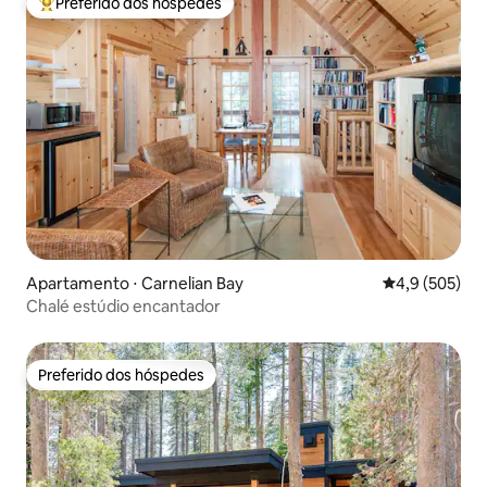
Preferido dos hóspedes
Entre os melhores preferidos dos hóspedes
Apartamento ⋅ Carnelian Bay
4,9 de uma av
4,9 (505)
Chalé estúdio encantador
Preferido dos hóspedes
Preferido dos hóspedes