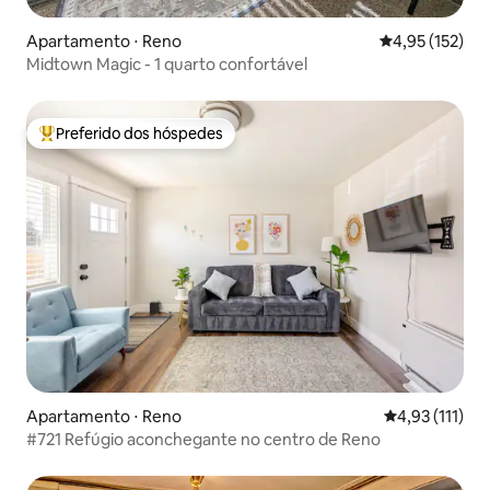
Apartamento ⋅ Reno
4,95 de uma av
4,95 (152)
Midtown Magic - 1 quarto confortável
Preferido dos hóspedes
Entre os melhores preferidos dos hóspedes
Apartamento ⋅ Reno
4,93 de uma av
4,93 (111)
#721 Refúgio aconchegante no centro de Reno