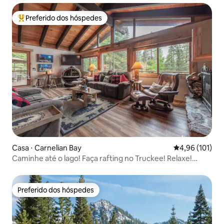
Preferido dos hóspedes
Entre os melhores preferidos dos hóspedes
Casa ⋅ Carnelian Bay
4,96 de uma av
4,96 (101)
Caminhe até o lago! Faça rafting no Truckee! Relaxe!
Natureza
Preferido dos hóspedes
Preferido dos hóspedes