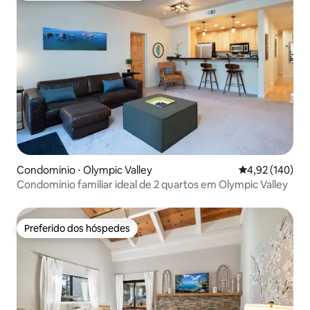
Condomínio ⋅ Olympic Valley
4,92 de uma av
4,92 (140)
Condomínio familiar ideal de 2 quartos em Olympic Valley
Preferido dos hóspedes
Preferido dos hóspedes