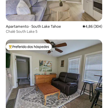
Apartamento ⋅ South Lake Tahoe
4,86 de uma ava
4,86 (304)
Chalé South Lake 5
Preferido dos hóspedes
Entre os melhores preferidos dos hóspedes