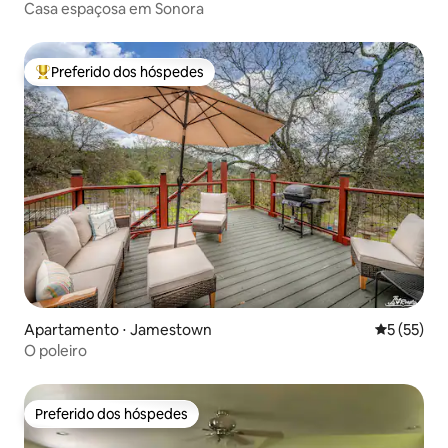
Casa espaçosa em Sonora
Preferido dos hóspedes
Entre os melhores preferidos dos hóspedes
Apartamento ⋅ Jamestown
5 de uma a
5 (55)
O poleiro
Preferido dos hóspedes
Preferido dos hóspedes