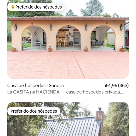
Preferido dos hóspedes
Entre os melhores preferidos dos hóspedes
Casa de hóspedes ⋅ Sonora
4,95 de uma av
4,95 (363)
La CASITA na HACIENDA — casa de hóspedes privada
com TV
Preferido dos hóspedes
Preferido dos hóspedes