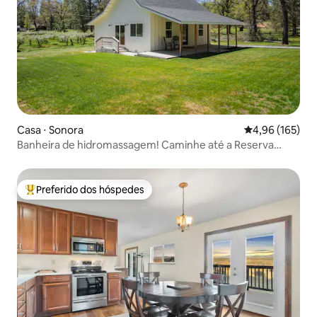
Casa ⋅ Sonora
4,96 de uma av
4,96 (165)
Banheira de hidromassagem! Caminhe até a Reserva
Indigeny! 2 acres privados
Preferido dos hóspedes
Entre os melhores preferidos dos hóspedes