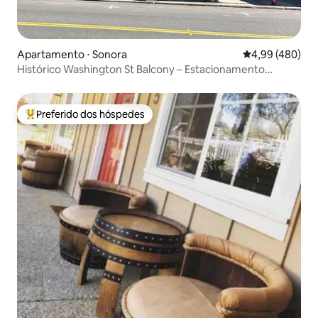
Apartamento ⋅ Sonora
4,99 de uma ava
4,99 (480)
Histórico Washington St Balcony – Estacionamento
gratuito
Preferido dos hóspedes
Entre os melhores preferidos dos hóspedes