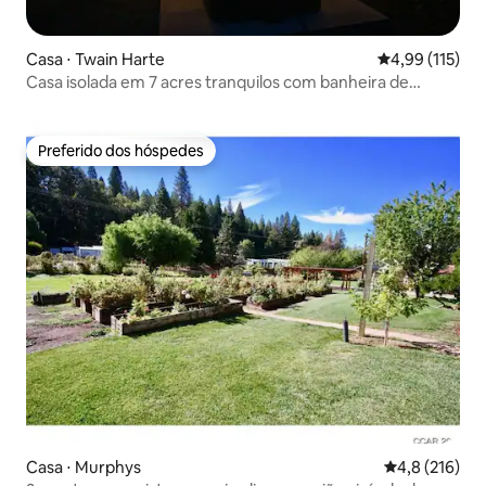
Casa ⋅ Twain Harte
4,99 de uma av
4,99 (115)
Casa isolada em 7 acres tranquilos com banheira de
hidromassagem!
Preferido dos hóspedes
Preferido dos hóspedes
Casa ⋅ Murphys
4,8 de uma av
4,8 (216)