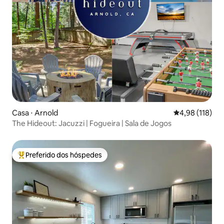
Casa ⋅ Arnold
4,98 de uma av
4,98 (118)
The Hideout: Jacuzzi | Fogueira | Sala de Jogos
Preferido dos hóspedes
Entre os melhores preferidos dos hóspedes