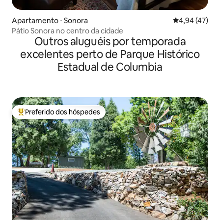
Apartamento ⋅ Sonora
4,94 de uma a
4,94 (47)
Pátio Sonora no centro da cidade
Outros aluguéis por temporada
excelentes perto de Parque Histórico
Estadual de Columbia
Preferido dos hóspedes
Entre os melhores preferidos dos hóspedes