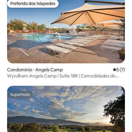
Preferido dos hóspedes
Preferido dos hóspedes
Condomínio ⋅ Angels Camp
5 de uma 
5 (7)
Wyndham Angels Camp | Suíte 1BR | Comodidades do
resort
Superhost
Superhost