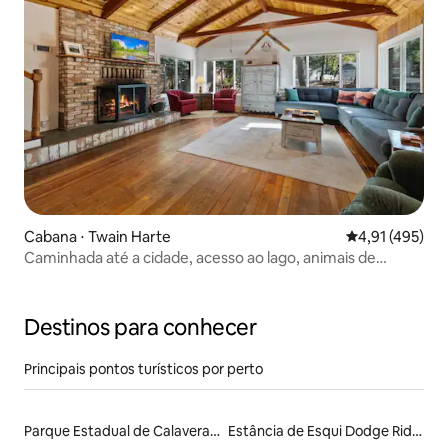
Cabana ⋅ Twain Harte
4,91 de uma av
4,91 (495)
Caminhada até a cidade, acesso ao lago, animais de
estimação, cama king size
Destinos para conhecer
Principais pontos turísticos por perto
Parque Estadual de Calaveras Big Trees
Estância de Esqui Dodge Ridge