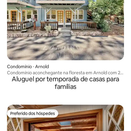
Condomínio ⋅ Arnold
Condomínio aconchegante na floresta em Arnold com 2
Aluguel por temporada de casas para
quartos e pátio
famílias
Preferido dos hóspedes
Preferido dos hóspedes