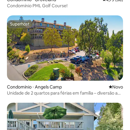
Condomínio PML Golf Course!
Superhost
Superhost
Condomínio ⋅ Angels Camp
Novo lugar
Novo
Unidade de 2 quartos para férias em família – diversão ao
ar livre e golfe!