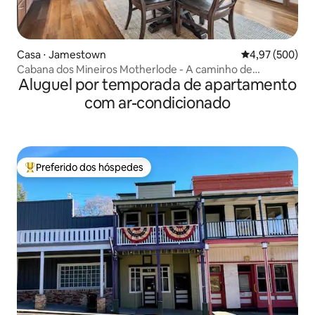
Casa ⋅ Jamestown
4,97 de uma ava
4,97 (500)
Cabana dos Mineiros Motherlode - A caminho de
Aluguel por temporada de apartamento
Yosemite.
com ar-condicionado
Preferido dos hóspedes
Entre os melhores preferidos dos hóspedes