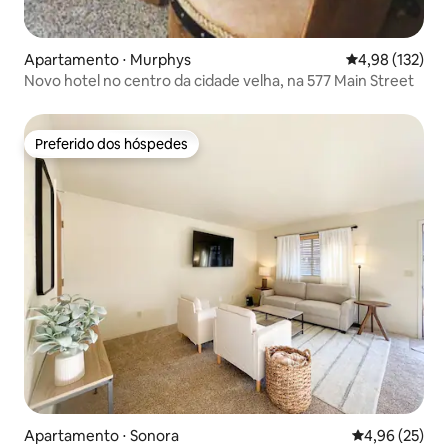
Apartamento ⋅ Murphys
4,98 de uma av
4,98 (132)
Novo hotel no centro da cidade velha, na 577 Main Street
Preferido dos hóspedes
Preferido dos hóspedes
Apartamento ⋅ Sonora
4,96 de uma a
4,96 (25)