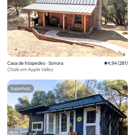
Casa de hóspedes ⋅ Sonora
4,94 de uma av
4,94 (281)
Chalé em Apple Valley
Superhost
Superhost