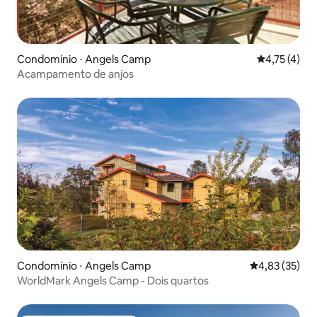
Condomínio ⋅ Angels Camp
4,75 de uma 
4,75 (4)
Acampamento de anjos
Condomínio ⋅ Angels Camp
4,83 de uma a
4,83 (35)
WorldMark Angels Camp - Dois quartos