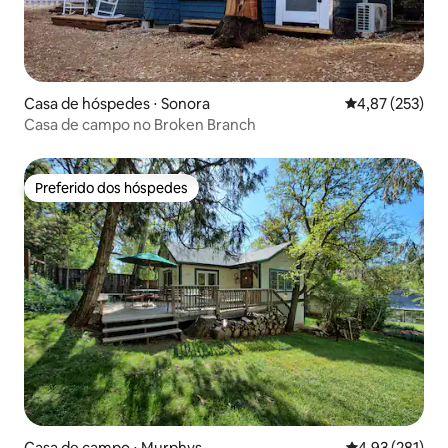
Casa de hóspedes ⋅ Sonora
4,87 de uma av
4,87 (253)
Casa de campo no Broken Branch
Preferido dos hóspedes
Preferido dos hóspedes
Casa de campo ⋅ Murphys
4,93 de uma av
4,93 (281)