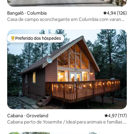
Bangalô ⋅ Columbia
4,94 de uma av
4,94 (126)
Casa de campo aconchegante em Columbia com varanda
encantadora
Preferido dos hóspedes
Entre os melhores preferidos dos hóspedes
Cabana ⋅ Groveland
4,97 de uma av
4,97 (117)
Cabana perto de Yosemite / Ideal para animais e famílias /
Estrelas e vistas