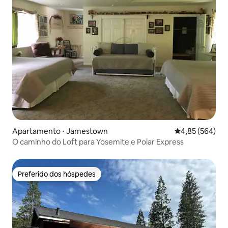
Apartamento ⋅ Jamestown
4,85 de uma ava
4,85 (564)
O caminho do Loft para Yosemite e Polar Express
Preferido dos hóspedes
Preferido dos hóspedes