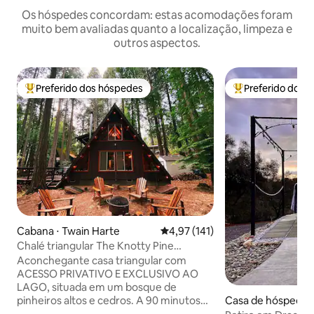
Os hóspedes concordam: estas acomodações foram
muito bem avaliadas quanto a localização, limpeza e
outros aspectos.
Preferido dos hóspedes
Preferido dos 
Entre os melhores preferidos dos hóspedes
Entre os melhore
Cabana ⋅ Twain Harte
4,97 de uma avaliação média de 
4,97 (141)
Chalé triangular The Knotty Pine
*Acesso ao lago*
Aconchegante casa triangular com
ACESSO PRIVATIVO E EXCLUSIVO AO
LAGO, situada em um bosque de
pinheiros altos e cedros. A 90 minutos
Casa de hóspedes 
de YOSEMITE (portão Big Oak Flat), a 20