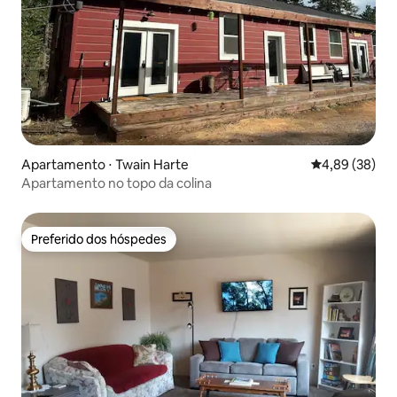
Apartamento ⋅ Twain Harte
4,89 de uma a
4,89 (38)
Apartamento no topo da colina
Preferido dos hóspedes
Preferido dos hóspedes