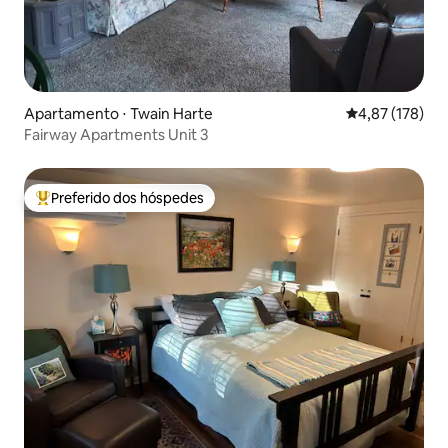
Apartamento ⋅ Twain Harte
4,87 de uma av
4,87 (178)
Fairway Apartments Unit 3
Preferido dos hóspedes
Entre os melhores preferidos dos hóspedes