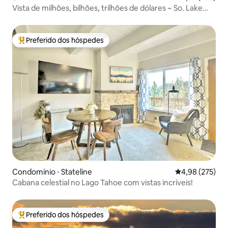
Vista de milhões, bilhões, trilhões de dólares ~ So. Lake
Tahoe
Preferido dos hóspedes
Entre os melhores preferidos dos hóspedes
Condomínio ⋅ Stateline
4,98 de uma av
4,98 (275)
Cabana celestial no Lago Tahoe com vistas incríveis!
Preferido dos hóspedes
Entre os melhores preferidos dos hóspedes