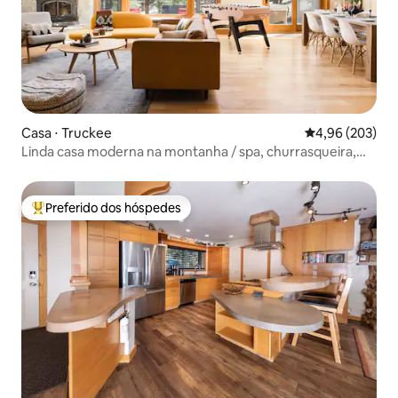
Casa ⋅ Truckee
4,96 de uma ava
4,96 (203)
Linda casa moderna na montanha / spa, churrasqueira,
cozinha do chef
Preferido dos hóspedes
Entre os melhores preferidos dos hóspedes