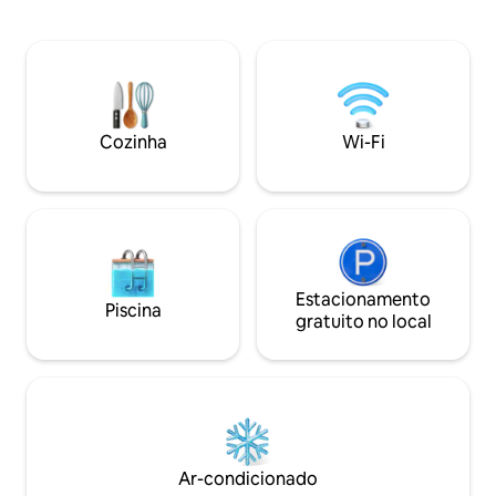
adultos (por favor
andar de baixo e uma cama de solteiro
estiver viajando c
no loft. Por favor, informe-se se você
quarto tem uma g
quiser levar um animal de estimação. Os
varanda/terraço c
animais de estimação estão limitados a
deslumbrante para o la
um cão de 30 libras ou menos. PROIBIDO
perfeitamente loc
FUMAR DE QUALQUER TIPO. Não
Bay: 5 minutos de
Cozinha
Wi-Fi
oferecemos check-ins antecipados ou
Tahoe e 2 minutos da 
check-outs tardios.
do melhor esqui: S
Northstar. Estacionamento privativo
para 1 carro.
Estacionamento
Piscina
gratuito no local
Ar-condicionado