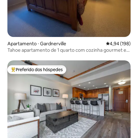
Apartamento ⋅ Gardnerville
4,94 de uma av
4,94 (198)
Tahoe apartamento de 1 quarto com cozinha gourmet e
estacionamento gratuito
Preferido dos hóspedes
Entre os melhores preferidos dos hóspedes