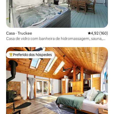
Casa ⋅ Truckee
4,92 de uma av
4,92 (160)
Casa de vidro com banheira de hidromassagem, sauna,
academia
Preferido dos hóspedes
Entre os melhores preferidos dos hóspedes