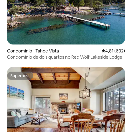
Condomínio ⋅ Tahoe Vista
4,81 de uma av
4,81 (602)
Condomínio de dois quartos no Red Wolf Lakeside Lodge
Superhost
Superhost