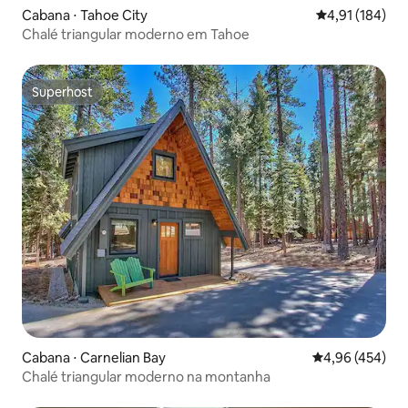
Cabana ⋅ Tahoe City
4,91 de uma av
4,91 (184)
Chalé triangular moderno em Tahoe
Superhost
Superhost
Cabana ⋅ Carnelian Bay
4,96 de uma av
4,96 (454)
Chalé triangular moderno na montanha