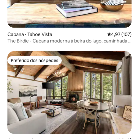
Cabana ⋅ Tahoe Vista
4,97 de uma av
4,97 (107)
The Birdie - Cabana moderna à beira do lago, caminhada e
SUP
Preferido dos hóspedes
Preferido dos hóspedes