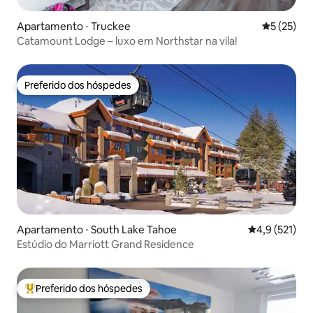
Apartamento ⋅ Truckee
5 de uma a
5 (25)
Catamount Lodge – luxo em Northstar na vila!
Preferido dos hóspedes
Preferido dos hóspedes
Apartamento ⋅ South Lake Tahoe
4,9 de uma av
4,9 (521)
Estúdio do Marriott Grand Residence
Preferido dos hóspedes
Entre os melhores preferidos dos hóspedes