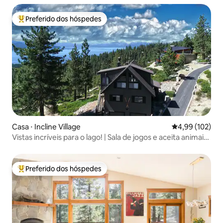
Preferido dos hóspedes
Entre os melhores preferidos dos hóspedes
Casa ⋅ Incline Village
4,99 de uma av
4,99 (102)
Vistas incríveis para o lago! | Sala de jogos e aceita animais
de estimação
Preferido dos hóspedes
Entre os melhores preferidos dos hóspedes