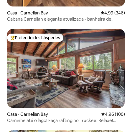
Casa ⋅ Carnelian Bay
4,99 de uma ava
4,99 (346)
Cabana Carnelian elegante atualizada - banheira de
hidromassagem e garagem
Preferido dos hóspedes
Entre os melhores preferidos dos hóspedes
Casa ⋅ Carnelian Bay
4,96 de uma av
4,96 (100)
Caminhe até o lago! Faça rafting no Truckee! Relaxe!
Natureza