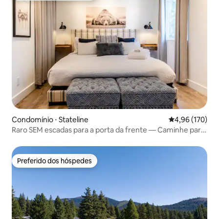
Condomínio ⋅ Stateline
4,96 de uma av
4,96 (170)
Raro SEM escadas para a porta da frente — Caminhe para
o Heavenly
Preferido dos hóspedes
Preferido dos hóspedes