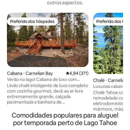
outros aspectos.
Preferido dos hóspedes
Preferido dos hó
Preferido dos hóspedes
Preferido dos hó
Cabana ⋅ Carnelian Bay
4,94 de uma avaliação média de 
4,94 (371)
Verão no lago! Cabana de luxo com
Chalé ⋅ Carnelian 
banheira de hidromassagem!
Lindo chalé inteligente de luxo completo
Luxuosa cabana 
com cozinha gourmet, deck ao ar livre
vista para o lago
Chalé Tahoe com
extremamente grande, calçada
remodelado com c
pavimentada e banheira de
eletrodomésticos 
hidromassagem. Lareira a gás, frigobar,
mármore, máquina 
som surround, mobiliário bonito e vista
Comodidades populares para aluguel
cooktop a gás. Banheiro recém-
para o lago fazem desta cabana uma
reformado com aq
por temporada perto de Lago Tahoe
verdadeira joia de Tahoe! Quarto queen
no piso. Escapada perfeita para dois
no andar de cima, um sofá-cama no