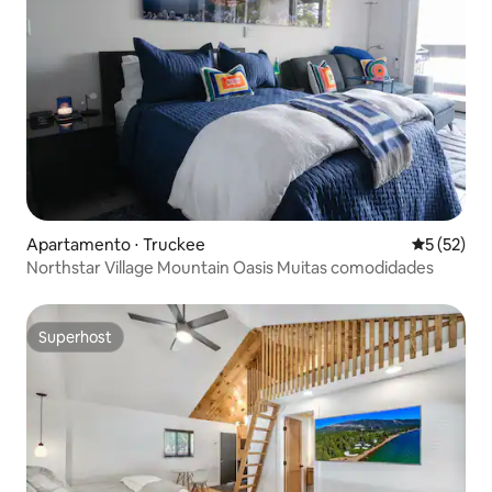
Apartamento ⋅ Truckee
5 de uma a
5 (52)
Northstar Village Mountain Oasis Muitas comodidades
Superhost
Superhost