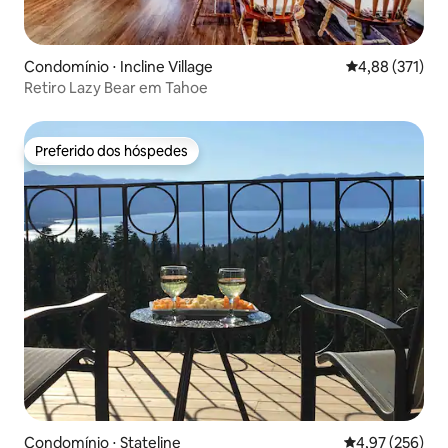
Condomínio ⋅ Incline Village
4,88 de uma av
4,88 (371)
Retiro Lazy Bear em Tahoe
Preferido dos hóspedes
Preferido dos hóspedes
Condomínio ⋅ Stateline
4,97 de uma av
4,97 (256)