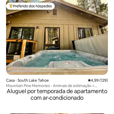
Preferido dos hóspedes
Entre os melhores preferidos dos hóspedes
Casa ⋅ South Lake Tahoe
4,99 de uma av
4,99 (129)
Mountain Pine Memories - Animais de estimação +
Aluguel por temporada de apartamento
banheira de hidromassagem + fogueira
com ar-condicionado