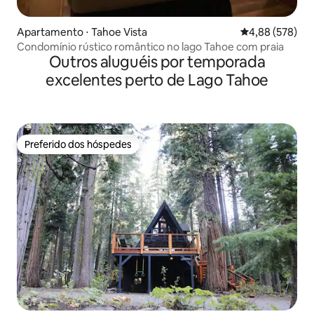
Apartamento ⋅ Tahoe Vista
4,88 de uma ava
4,88 (578)
Condomínio rústico romântico no lago Tahoe com praia
Outros aluguéis por temporada
excelentes perto de Lago Tahoe
Preferido dos hóspedes
Preferido dos hóspedes