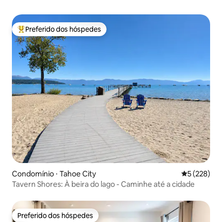
Preferido dos hóspedes
Entre os melhores preferidos dos hóspedes
Condomínio ⋅ Tahoe City
5 de uma av
5 (228)
Tavern Shores: À beira do lago - Caminhe até a cidade
Preferido dos hóspedes
Preferido dos hóspedes