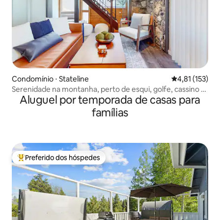
Condomínio ⋅ Stateline
4,81 de uma av
4,81 (153)
Serenidade na montanha, perto de esqui, golfe, cassino e
Aluguel por temporada de casas para
lago
famílias
Preferido dos hóspedes
Entre os melhores preferidos dos hóspedes