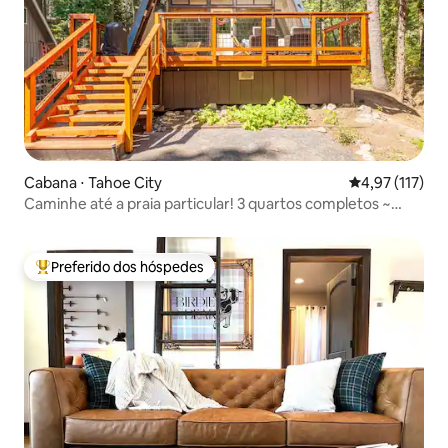
Cabana ⋅ Tahoe City
4,97 de uma av
4,97 (117)
Caminhe até a praia particular! 3 quartos completos ~
banheira de hidromassagem
Preferido dos hóspedes
Entre os melhores preferidos dos hóspedes