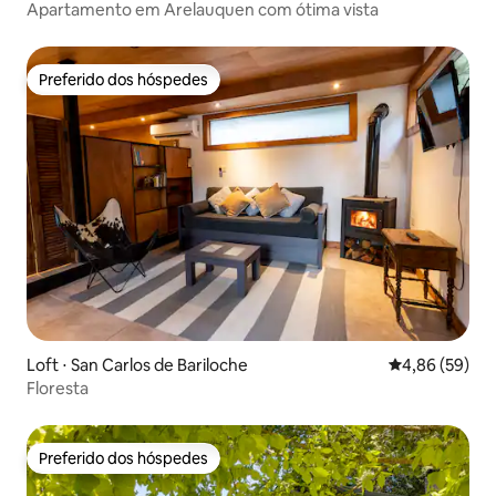
Apartamento em Arelauquen com ótima vista
Preferido dos hóspedes
Preferido dos hóspedes
Loft ⋅ San Carlos de Bariloche
4,86 de uma a
4,86 (59)
Floresta
Preferido dos hóspedes
Preferido dos hóspedes