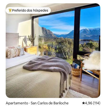
Preferido dos hóspedes
Entre os melhores preferidos dos hóspedes
Apartamento ⋅ San Carlos de Bariloche
4,96 de uma av
4,96 (114)