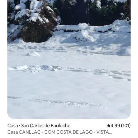
Casa ⋅ San Carlos de Bariloche
4,99 de uma av
4,99 (101)
Casa CANLLAC - COM COSTA DE LAGO - VISTA
PANORÂMICA