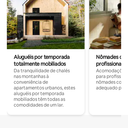
Aluguéis por temporada
Nômades digit
totalmente mobiliados
profissionais 
Da tranquilidade de chalés
Acomodações c
nas montanhas à
para profission
conveniência de
nômades com W
apartamentos urbanos, estes
adequado para 
aluguéis por temporada
mobiliados têm todas as
comodidades de um lar.