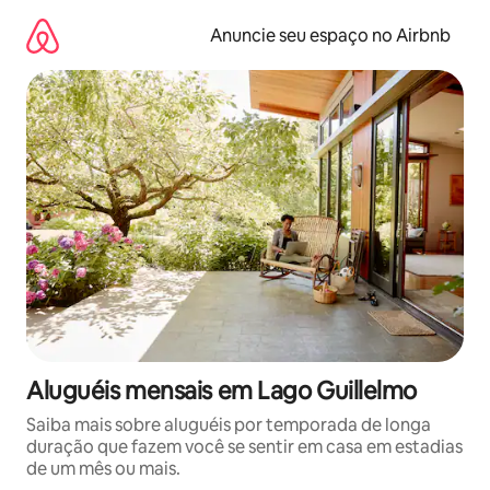
Pular
para
Anuncie seu espaço no Airbnb
o
conteúdo
Aluguéis mensais em Lago Guillelmo
Saiba mais sobre aluguéis por temporada de longa
duração que fazem você se sentir em casa em estadias
de um mês ou mais.