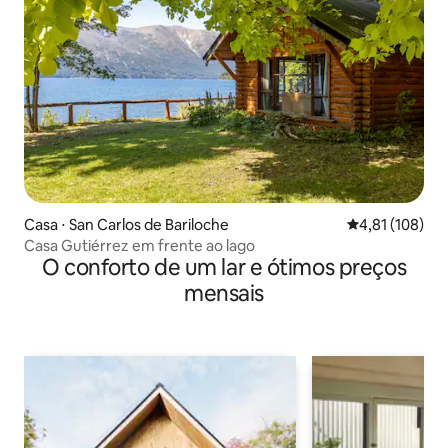
Casa ⋅ San Carlos de Bariloche
4,81 de uma av
4,81 (108)
Casa Gutiérrez em frente ao lago
O conforto de um lar e ótimos preços
mensais