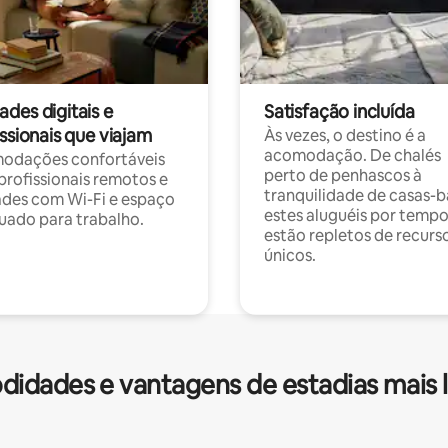
des digitais e
Satisfação incluída
ssionais que viajam
Às vezes, o destino é a
acomodação. De chalés
odações confortáveis
perto de penhascos à
profissionais remotos e
tranquilidade de casas-b
des com Wi-Fi e espaço
estes aluguéis por temp
ado para trabalho.
estão repletos de recurs
únicos.
idades e vantagens de estadias mais 