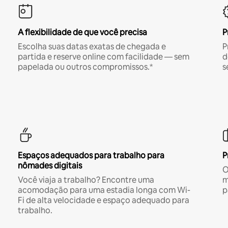
A flexibilidade de que você precisa
P
Escolha suas datas exatas de chegada e
P
partida e reserve online com facilidade — sem
d
papelada ou outros compromissos.*
s
Espaços adequados para trabalho para
P
nômades digitais
O
Você viaja a trabalho? Encontre uma
m
acomodação para uma estadia longa com Wi-
p
Fi de alta velocidade e espaço adequado para
trabalho.