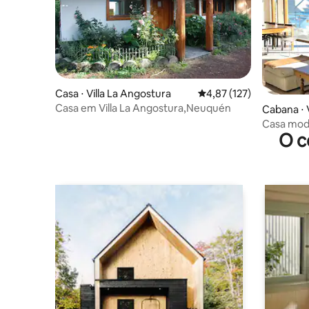
Casa ⋅ Villa La Angostura
4,87 de uma avaliação m
4,87 (127)
Casa em Villa La Angostura,Neuquén
Cabana ⋅ 
Casa mode
O c
para o lag