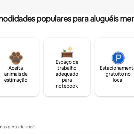
odidades populares para aluguéis men
Espaço de
Aceita
trabalho
Estacionament
animais de
adequado
gratuito no
estimação
para
local
notebook
inos perto de você