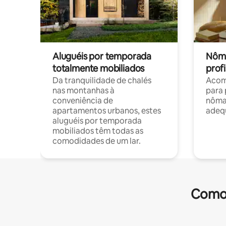
Aluguéis por temporada
Nôma
totalmente mobiliados
profi
Da tranquilidade de chalés
Acom
nas montanhas à
para 
conveniência de
nôma
apartamentos urbanos, estes
adequ
aluguéis por temporada
mobiliados têm todas as
comodidades de um lar.
Comod