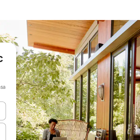
c
asa
ore-os usando as seta para cima e para baixo do teclado ou tocando e