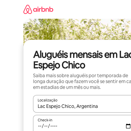
Pular
para
o
conteúdo
Aluguéis mensais em La
Espejo Chico
Saiba mais sobre aluguéis por temporada de
longa duração que fazem você se sentir em c
em estadias de um mês ou mais.
Localização
Quando os resultados estiverem disponíveis, expl
Check-in