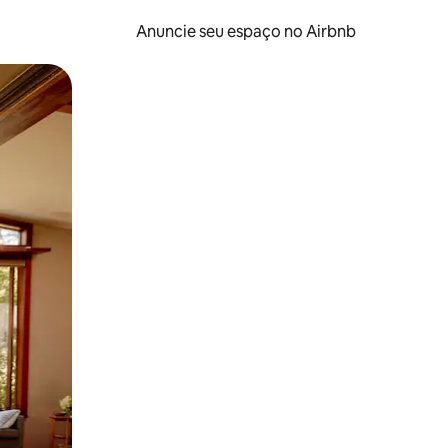
Anuncie seu espaço no Airbnb
 deslizando o dedo na tela.