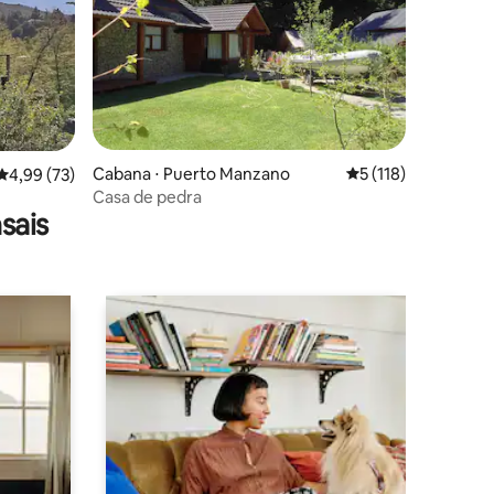
Cabana ⋅ Puerto Manzano
5 de uma avaliação 
5 (118)
ções
4,99 de uma avaliação média de 5, 73 avaliações
4,99 (73)
Casa de pedra
sais