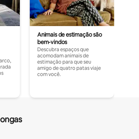
Animais de estimação são
bem-vindos
Descubra espaços que
acomodam animais de
arco,
estimação para que seu
orada
amigo de quatro patas viaje
os
com você.
longas