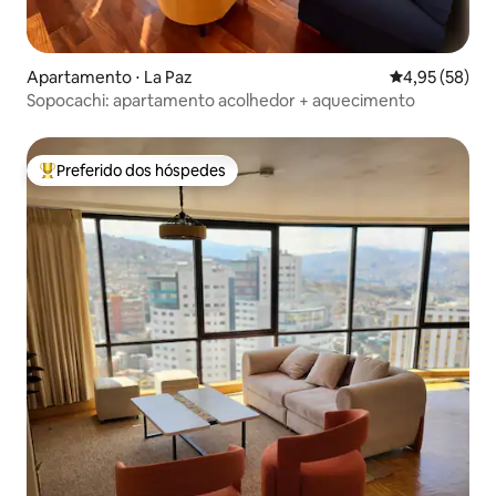
Apartamento ⋅ La Paz
4,95 de uma a
4,95 (58)
Sopocachi: apartamento acolhedor + aquecimento
Preferido dos hóspedes
Entre os melhores preferidos dos hóspedes