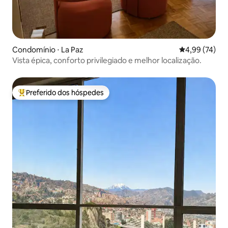
Condomínio ⋅ La Paz
4,99 de uma a
4,99 (74)
Vista épica, conforto privilegiado e melhor localização.
Preferido dos hóspedes
Entre os melhores preferidos dos hóspedes