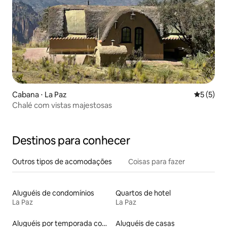
Cabana ⋅ La Paz
5 de uma 
5 (5)
Chalé com vistas majestosas
Destinos para conhecer
Outros tipos de acomodações
Coisas para fazer
Aluguéis de condomínios
Quartos de hotel
La Paz
La Paz
Aluguéis por temporada com suítes privativas
Aluguéis de casas