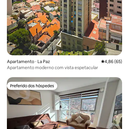
Apartamento ⋅ La Paz
4,86 de uma a
4,86 (65)
Apartamento moderno com vista espetacular
Preferido dos hóspedes
Preferido dos hóspedes