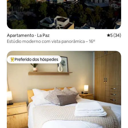
Apartamento ⋅ La Paz
5 de uma a
5 (34)
Estúdio moderno com vista panorâmica – 16º
Preferido dos hóspedes
Entre os melhores preferidos dos hóspedes