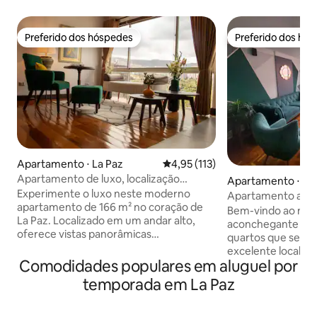
Preferido dos hóspedes
Preferido dos hó
Preferido dos hóspedes
Preferido dos hó
Apartamento ⋅ La Paz
4,95 de uma avaliação média de 
4,95 (113)
Apartamento de luxo, localização
Apartamento ⋅ La
privilegiada, vistas panorâmicas
Experimente o luxo neste moderno
Apartamento acol
apartamento de 166 m² no coração de
Bem-vindo ao nos
La Paz. Localizado em um andar alto,
aconchegante apa
oferece vistas panorâmicas
quartos que se de
deslumbrantes da cidade. Espaçoso e
excelente localização. Locali
elegantemente projetado, é perfeito
Comodidades populares em aluguel por
coração de Mirafl
para relaxar ou fazer negócios. Desfrute
do centro da cidade
temporada em La Paz
de uma localização privilegiada na
apartamento está
Avenida 6 de Agosto, perto de
área completamen
restaurantes, lojas e pontos turísticos