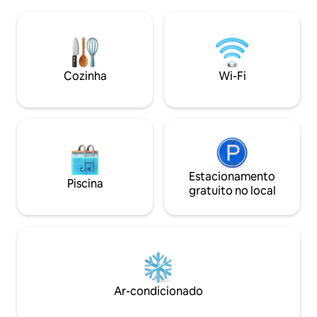
avenida principal,
culturais. Ideal para famílias, casais ou
teleférico, transp
viajantes solitários que procuram
instituições finan
conforto, conveniência e estadias
lojas de bairro, f
inesquecíveis. Reserve agora para uma
restaurantes e mui
experiência premium!
tornar sua estadia
Cozinha
Wi-Fi
inesquecível.
Estacionamento
Piscina
gratuito no local
Ar-condicionado