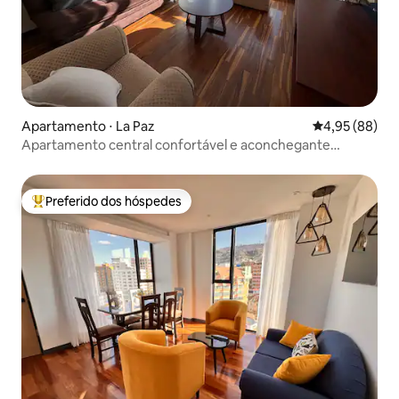
Apartamento ⋅ La Paz
4,95 de uma a
4,95 (88)
Apartamento central confortável e aconchegante
equipado
Preferido dos hóspedes
Entre os melhores preferidos dos hóspedes