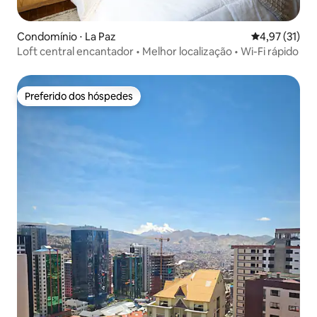
Condomínio ⋅ La Paz
4,97 de uma a
4,97 (31)
Loft central encantador • Melhor localização • Wi-Fi rápido
Preferido dos hóspedes
Preferido dos hóspedes