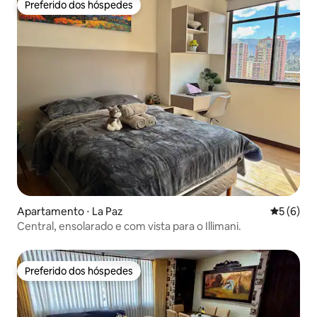
Preferido dos hóspedes
Preferido dos hóspedes
Apartamento ⋅ La Paz
5 de uma 
5 (6)
Central, ensolarado e com vista para o Illimani.
Preferido dos hóspedes
Preferido dos hóspedes