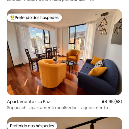
Preferido dos hóspedes
Entre os melhores preferidos dos hóspedes
Apartamento ⋅ La Paz
4,95 de uma a
4,95 (58)
Sopocachi: apartamento acolhedor + aquecimento
Preferido dos hóspedes
Preferido dos hóspedes