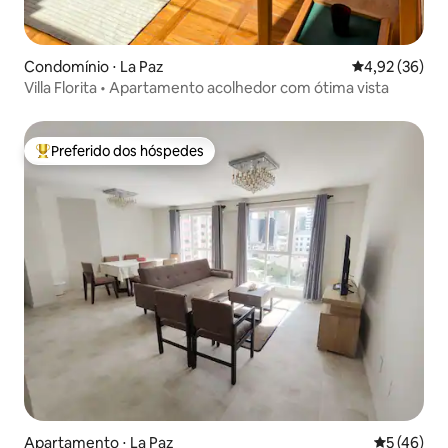
Condomínio ⋅ La Paz
4,92 de uma a
4,92 (36)
Villa Florita • Apartamento acolhedor com ótima vista
Preferido dos hóspedes
Entre os melhores preferidos dos hóspedes
Apartamento ⋅ La Paz
5 de uma a
5 (46)