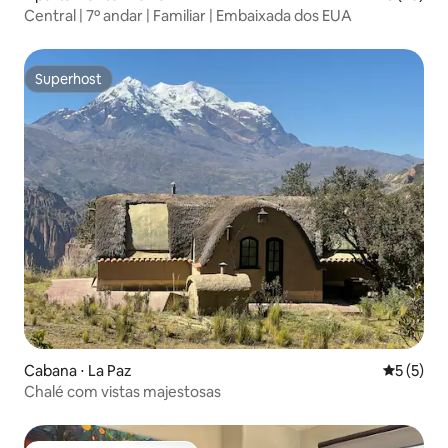
Central | 7º andar | Familiar | Embaixada dos EUA
Superhost
Superhost
Cabana ⋅ La Paz
5 de uma 
5 (5)
Chalé com vistas majestosas