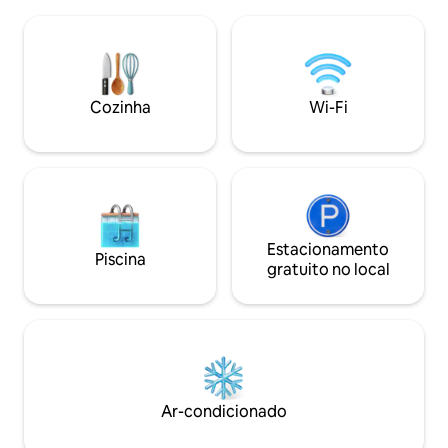
avenida principal,
culturais. Ideal para famílias, casais ou
teleférico, transp
viajantes solitários que procuram
instituições finan
conforto, conveniência e estadias
lojas de bairro, f
inesquecíveis. Reserve agora para uma
restaurantes e mui
experiência premium!
tornar sua estadia
Cozinha
Wi-Fi
inesquecível.
Estacionamento
Piscina
gratuito no local
Ar-condicionado