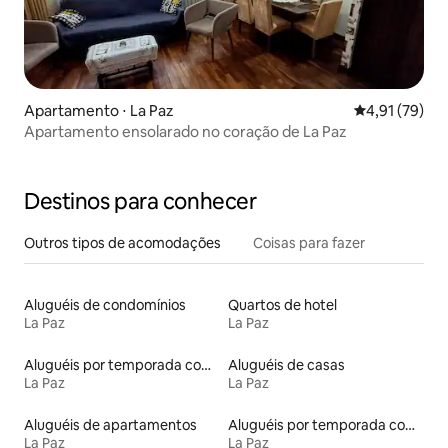
Apartamento ⋅ La Paz
4,91 de uma a
4,91 (79)
Apartamento ensolarado no coração de La Paz
Destinos para conhecer
Outros tipos de acomodações
Coisas para fazer
Aluguéis de condomínios
Quartos de hotel
La Paz
La Paz
Aluguéis por temporada com suítes privativas
Aluguéis de casas
La Paz
La Paz
Aluguéis de apartamentos
Aluguéis por temporada com sauna
La Paz
La Paz