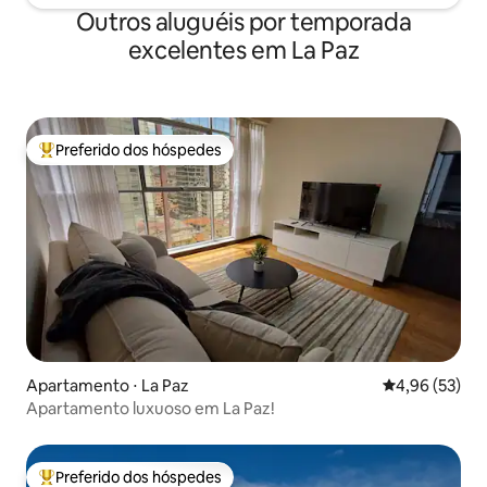
Outros aluguéis por temporada
excelentes em La Paz
Preferido dos hóspedes
Entre os melhores preferidos dos hóspedes
Apartamento ⋅ La Paz
4,96 de uma a
4,96 (53)
Apartamento luxuoso em La Paz!
Preferido dos hóspedes
Entre os melhores preferidos dos hóspedes