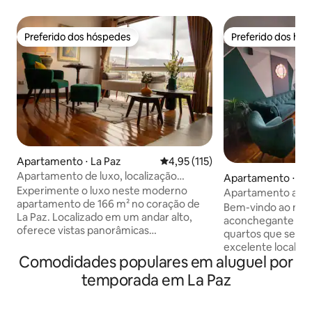
Preferido dos hóspedes
Preferido dos hó
Preferido dos hóspedes
Preferido dos hó
Apartamento ⋅ La Paz
4,95 de uma avaliação média de 
4,95 (115)
Apartamento de luxo, localização
Apartamento ⋅ La
privilegiada, vistas panorâmicas
Experimente o luxo neste moderno
Apartamento acol
apartamento de 166 m² no coração de
Bem-vindo ao nos
La Paz. Localizado em um andar alto,
aconchegante apa
oferece vistas panorâmicas
quartos que se de
deslumbrantes da cidade. Espaçoso e
excelente localização. Locali
elegantemente projetado, é perfeito
Comodidades populares em aluguel por
coração de Mirafl
para relaxar ou fazer negócios. Desfrute
do centro da cidade
temporada em La Paz
de uma localização privilegiada na
apartamento está
Avenida 6 de Agosto, perto de
área completamen
restaurantes, lojas e pontos turísticos