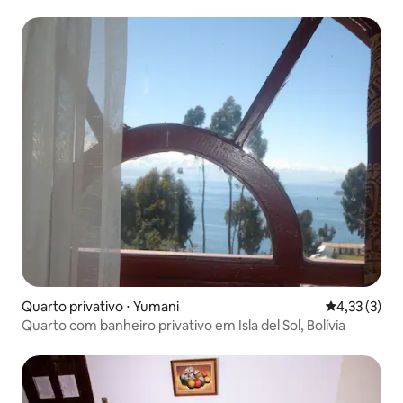
Quarto privativo ⋅ Yumani
4,33 de uma 
4,33 (3)
Quarto com banheiro privativo em Isla del Sol, Bolívia