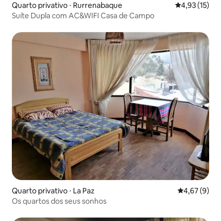
Quarto privativo ⋅ Rurrenabaque
4,93 de uma a
4,93 (15)
Suíte Dupla com AC&WIFI Casa de Campo
Quarto privativo ⋅ La Paz
4,67 de uma 
4,67 (9)
Os quartos dos seus sonhos