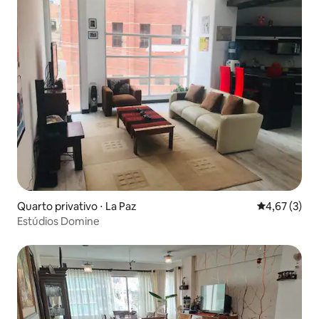
Quarto privativo ⋅ La Paz
4,67 de uma 
4,67 (3)
Estúdios Domine