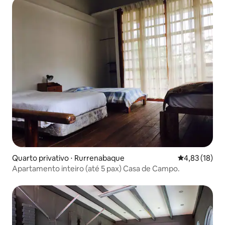
Quarto privativo ⋅ Rurrenabaque
4,83 de uma a
4,83 (18)
Apartamento inteiro (até 5 pax) Casa de Campo.