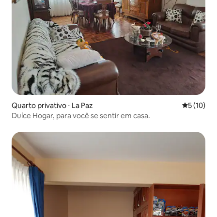
Quarto privativo ⋅ La Paz
5 de uma a
5 (10)
Dulce Hogar, para você se sentir em casa.