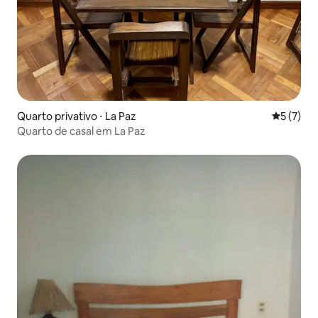
Quarto privativo ⋅ La Paz
5 de uma 
5 (7)
Quarto de casal em La Paz