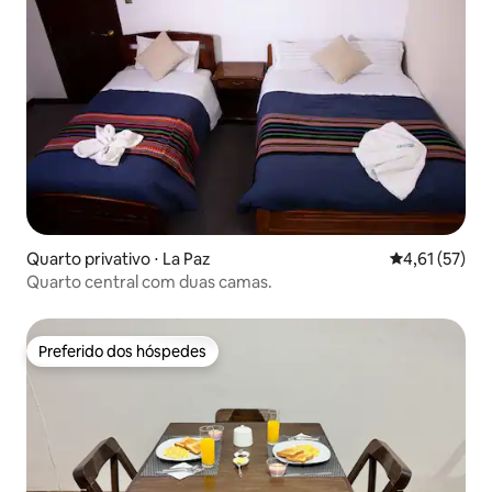
Quarto privativo ⋅ La Paz
4,61 de uma a
4,61 (57)
Quarto central com duas camas.
Preferido dos hóspedes
Preferido dos hóspedes