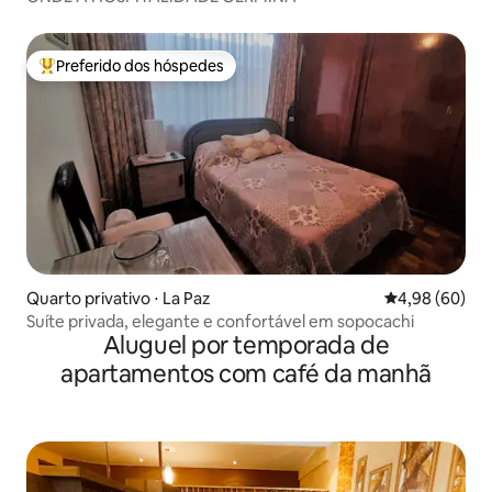
Preferido dos hóspedes
Entre os melhores preferidos dos hóspedes
Quarto privativo ⋅ La Paz
4,98 de uma av
4,98 (60)
Suíte privada, elegante e confortável em sopocachi
Aluguel por temporada de
apartamentos com café da manhã