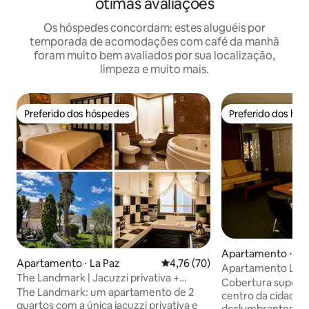
ótimas avaliações
Os hóspedes concordam: estes aluguéis por
temporada de acomodações com café da manhã
foram muito bem avaliados por sua localização,
limpeza e muito mais.
Preferido dos hóspedes
Preferido dos hó
Preferido dos hóspedes
Preferido dos hó
Apartamento ⋅ La
Apartamento ⋅ La Paz
4,76 de uma avaliação média de
4,76 (70)
Apartamento LIMP
The Landmark | Jacuzzi privativa +
CENTRO DA CIDAD
Cobertura super 
cozinha completa
The Landmark: um apartamento de 2
centro da cidade 
quartos com a única jacuzzi privativa e
deslumbrantes! Fique na minha