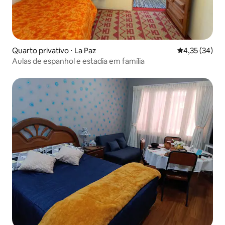
Quarto privativo ⋅ La Paz
4,35 de uma a
4,35 (34)
Aulas de espanhol e estadia em família