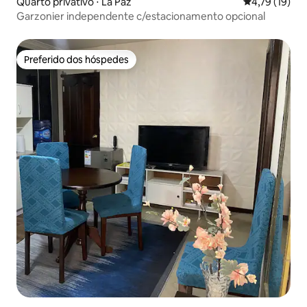
Quarto privativo ⋅ La Paz
4,79 de uma a
4,79 (19)
Garzonier independente c/estacionamento opcional
Preferido dos hóspedes
Preferido dos hóspedes