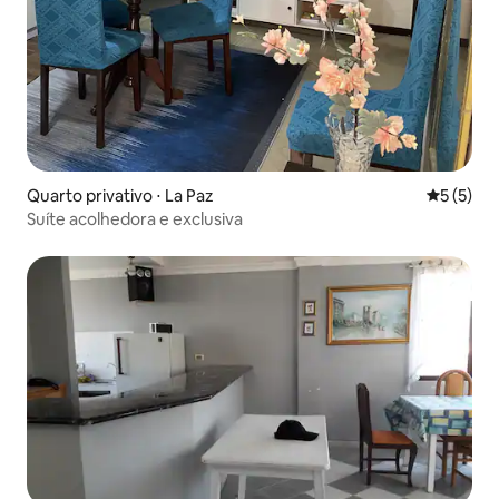
Quarto privativo ⋅ La Paz
5 de uma 
5 (5)
Suíte acolhedora e exclusiva