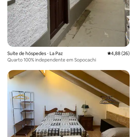
Suíte de hóspedes ⋅ La Paz
4,88 de uma a
4,88 (26)
Quarto 100% independente em Sopocachi