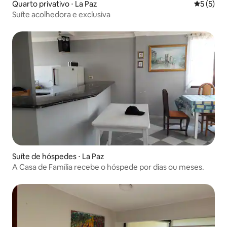
Quarto privativo ⋅ La Paz
5 de uma 
5 (5)
Suíte acolhedora e exclusiva
Suíte de hóspedes ⋅ La Paz
A Casa de Família recebe o hóspede por dias ou meses.