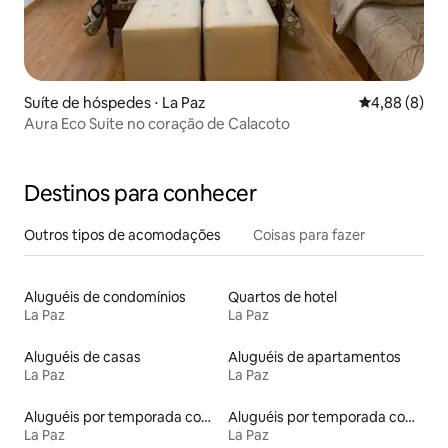
Suíte de hóspedes ⋅ La Paz
4,88 de uma 
4,88 (8)
Aura Eco Suite no coração de Calacoto
Destinos para conhecer
Outros tipos de acomodações
Coisas para fazer
Aluguéis de condomínios
Quartos de hotel
La Paz
La Paz
Aluguéis de casas
Aluguéis de apartamentos
La Paz
La Paz
Aluguéis por temporada com sauna
Aluguéis por temporada com acesso ao lago
La Paz
La Paz