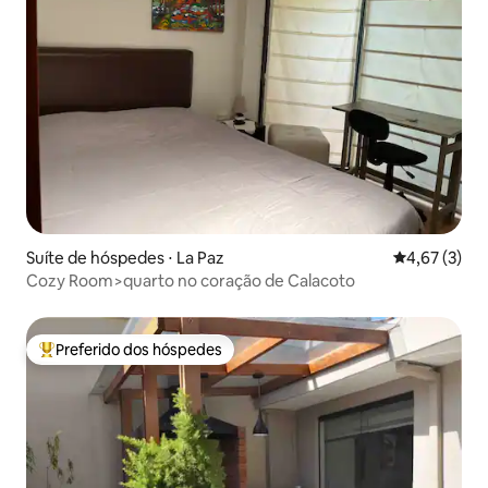
Suíte de hóspedes ⋅ La Paz
4,67 de uma 
4,67 (3)
Cozy Room>quarto no coração de Calacoto
Preferido dos hóspedes
Entre os melhores preferidos dos hóspedes