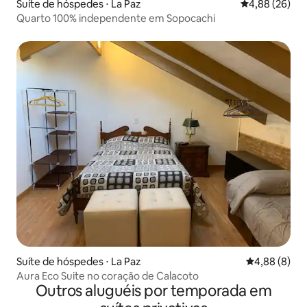
Suíte de hóspedes ⋅ La Paz
4,88 de uma a
4,88 (26)
Quarto 100% independente em Sopocachi
Suíte de hóspedes ⋅ La Paz
4,88 de uma 
4,88 (8)
Aura Eco Suite no coração de Calacoto
Outros aluguéis por temporada em