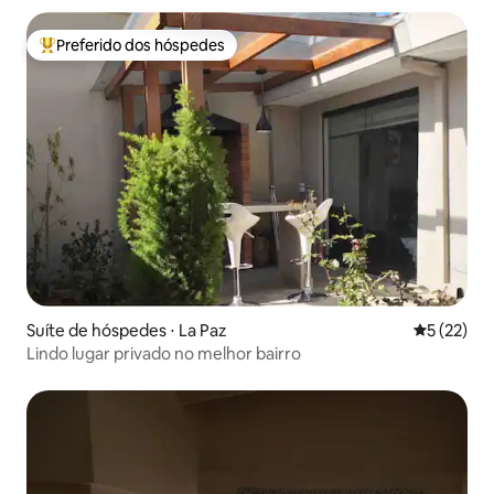
Preferido dos hóspedes
Entre os melhores preferidos dos hóspedes
Suíte de hóspedes ⋅ La Paz
5 de uma a
5 (22)
Lindo lugar privado no melhor bairro