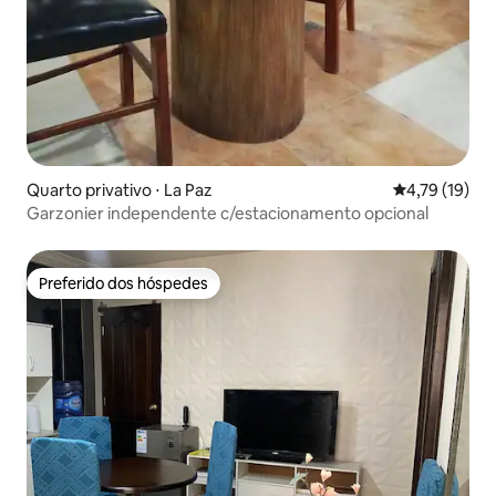
Quarto privativo ⋅ La Paz
4,79 de uma a
4,79 (19)
Garzonier independente c/estacionamento opcional
Preferido dos hóspedes
Preferido dos hóspedes