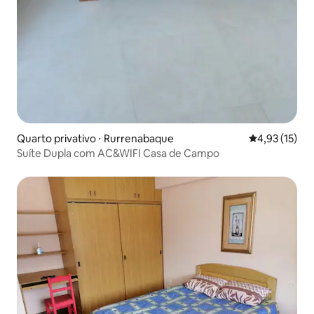
Quarto privativo ⋅ Rurrenabaque
4,93 de uma a
4,93 (15)
Suíte Dupla com AC&WIFI Casa de Campo