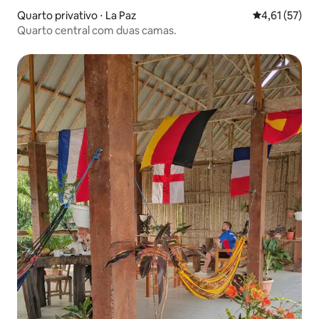
Quarto privativo ⋅ La Paz
4,61 de uma a
4,61 (57)
Quarto central com duas camas.