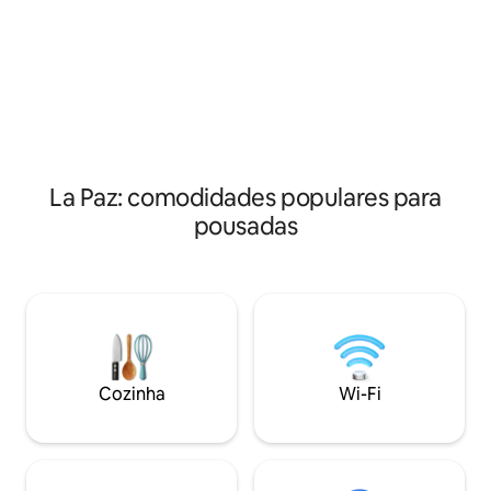
TOTora do Lago Titicaca nas
você pode acessar
proximidades. Pequenas oficinas podem
supermercados, fa
ser organizadas mediante solicitação
comerciais, cinem
para saber mais sobre esta forma
alta qualidade. Al
pioneira de agricultura.
perto de embaixa
os Estados Unidos
La Paz: comodidades populares para
pousadas
Cozinha
Wi-Fi