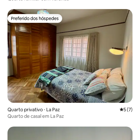
Preferido dos hóspedes
Preferido dos hóspedes
Quarto privativo ⋅ La Paz
5 de uma 
5 (7)
Quarto de casal em La Paz