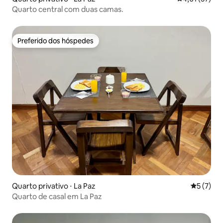
Quarto central com duas camas.
Preferido dos hóspedes
Preferido dos hóspedes
Quarto privativo ⋅ La Paz
5 de uma 
5 (7)
Quarto de casal em La Paz