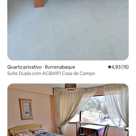
Quarto privativo ⋅ Rurrenabaque
4,93 de uma a
4,93 (15)
Suíte Dupla com AC&WIFI Casa de Campo