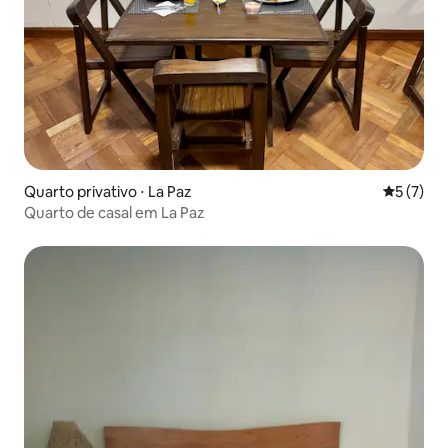
Quarto privativo ⋅ La Paz
5 de uma 
5 (7)
Quarto de casal em La Paz