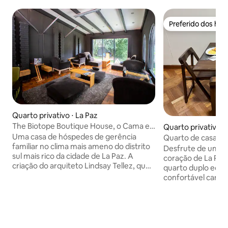
Preferido dos hó
Preferido dos hó
Quarto privativo ⋅ La Paz
The Biotope Boutique House, o Cama e
Quarto privativo ⋅
Café ecológico de La Paz
Uma casa de hóspedes de gerência
Quarto de casal e
familiar no clima mais ameno do distrito
Desfrute de uma e
sul mais rico da cidade de La Paz. A
coração de La Pa
criação do arquiteto Lindsay Tellez, que
quarto duplo equ
criou um protótipo de vida sustentável
confortável cama d
na Bolívia que oferece um lugar
banheiro privativo
confortável e aconchegante para ficar.
precisa para come
A casa possui um sistema único de
delicioso café da
estufa vertical e economia de água com
está localizada na
base na filtragem natural de canas
Sopocachi, no cor