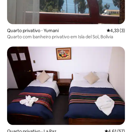
Quarto privativo ⋅ Yumani
4,33 de uma 
4,33 (3)
Quarto com banheiro privativo em Isla del Sol, Bolívia
Quarto privativo ⋅ La Paz
4,61 de uma a
4,61 (57)