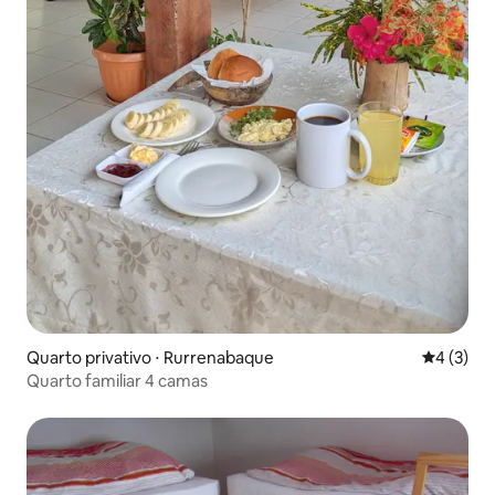
Quarto privativo ⋅ Rurrenabaque
4 de uma 
4 (3)
Quarto familiar 4 camas