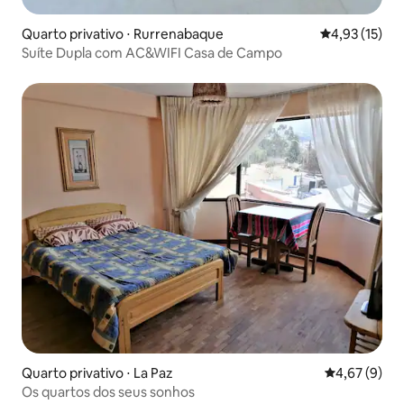
Quarto privativo ⋅ Rurrenabaque
4,93 de uma a
4,93 (15)
Suíte Dupla com AC&WIFI Casa de Campo
Quarto privativo ⋅ La Paz
4,67 de uma 
4,67 (9)
Os quartos dos seus sonhos