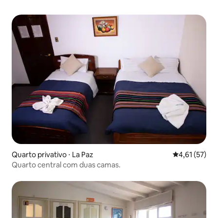
Quarto privativo ⋅ La Paz
4,61 de uma a
4,61 (57)
Quarto central com duas camas.