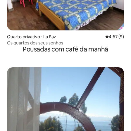
Quarto privativo ⋅ La Paz
4,67 de uma 
4,67 (9)
Os quartos dos seus sonhos
Pousadas com café da manhã