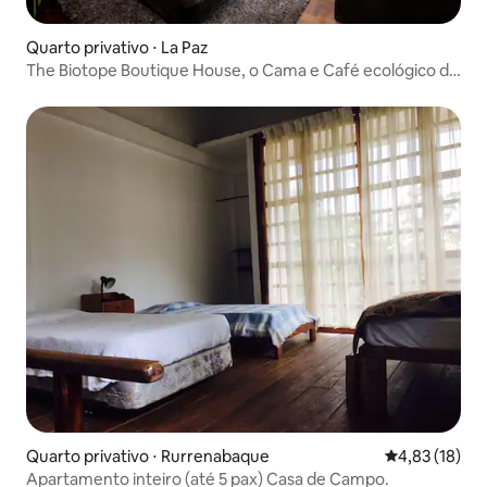
Quarto privativo ⋅ La Paz
The Biotope Boutique House, o Cama e Café ecológico de
La Paz
Quarto privativo ⋅ Rurrenabaque
4,83 de uma a
4,83 (18)
Apartamento inteiro (até 5 pax) Casa de Campo.