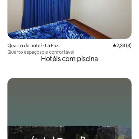
Quarto de hotel ⋅ La Paz
2,33 de uma 
2,33 (3)
Quarto espaçoso e confortável
Hotéis com piscina