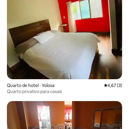
Quarto de hotel ⋅ Yolosa
4,67 de uma 
4,67 (3)
Quarto privativo para casais