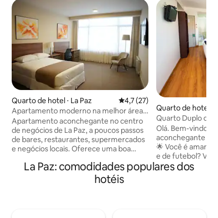
Quarto de hotel ⋅ La Paz
4,7 de uma avaliação média de
4,7 (27)
Quarto de hotel ⋅ 
Apartamento moderno na melhor área
Quarto Duplo ou M
de La Paz
Apartamento aconchegante no centro
Privativo
Olá. Bem-vindo! P
de negócios de La Paz, a poucos passos
aconchegante no 
de bares, restaurantes, supermercados
🌟 Você é amante 
e negócios locais. Oferece uma boa
e de futebol? Você
estadia e acesso à Internet de alta
La Paz: comodidades populares dos
perfeito! Com o es
velocidade. Perfeito para viajantes de
rua, você estará na
negócios e lazer que buscam conforto e
hotéis
ação e paixão que
uma localização privilegiada. Se você
oferecer. Mas esp
estiver procurando um apartamento
apenas futebol ne
aconchegante no coração do centro de
emocionante! O H
negócios de La Paz, não procure mais!