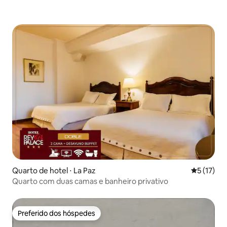
Quarto de hotel ⋅ La Paz
5 de uma a
5 (17)
Quarto com duas camas e banheiro privativo
Preferido dos hóspedes
Preferido dos hóspedes