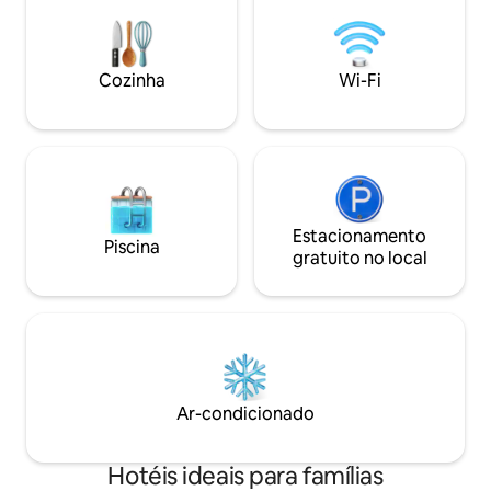
perfeito para aven
Este apartamento é a escolha perfeita
viajantes de negóc
para sua próxima estadia na cidade.
Cozinha
Wi-Fi
Estacionamento
Piscina
gratuito no local
Ar-condicionado
Hotéis ideais para famílias