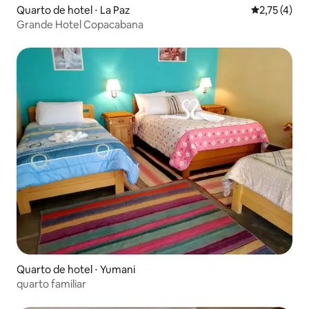
Quarto de hotel ⋅ La Paz
2,75 de uma 
2,75 (4)
Grande Hotel Copacabana
Quarto de hotel ⋅ Yumani
quarto familiar