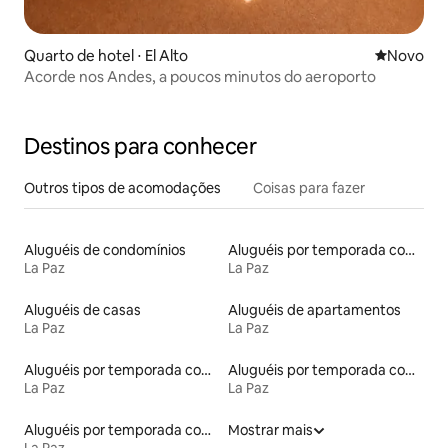
Quarto de hotel ⋅ El Alto
Novo lugar
Novo
Acorde nos Andes, a poucos minutos do aeroporto
Destinos para conhecer
Outros tipos de acomodações
Coisas para fazer
Aluguéis de condomínios
Aluguéis por temporada com suítes privativas
La Paz
La Paz
Aluguéis de casas
Aluguéis de apartamentos
La Paz
La Paz
Aluguéis por temporada com sauna
Aluguéis por temporada com acesso ao lago
La Paz
La Paz
Aluguéis por temporada com café da manhã
Mostrar mais