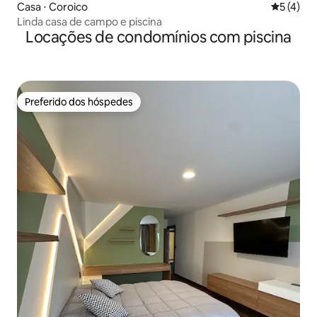
Casa ⋅ Coroico
5 de uma 
5 (4)
Linda casa de campo e piscina
Locações de condomínios com piscina
Preferido dos hóspedes
Preferido dos hóspedes