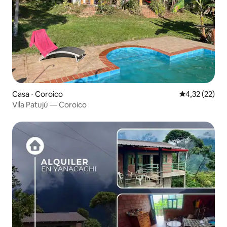
Casa ⋅ Coroico
4,32 de uma a
4,32 (22)
Vila Patujú — Coroico