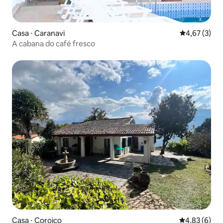
Casa ⋅ Caranavi
4,67 de uma 
4,67 (3)
A cabana do café fresco
Casa ⋅ Coroico
4,83 de uma 
4,83 (6)