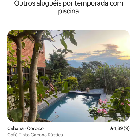
Outros aluguéis por temporada com
piscina
Cabana ⋅ Coroico
4,89 de uma 
4,89 (9)
Café Tinto Cabana Rústica