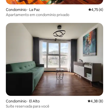
Condomínio ⋅ La Paz
4,75 de uma 
4,75 (4)
Apartamento em condomínio privado
Condomínio ⋅ El Alto
4,38 de uma 
4,38 (8)
Suíte reservada para você