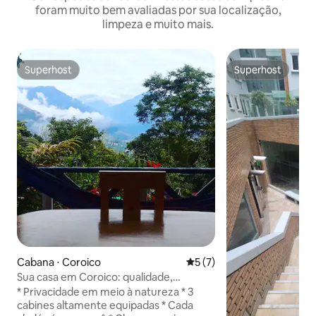
foram muito bem avaliadas por sua localização,
limpeza e muito mais.
Superhost
Superhost
Superhost
Superhost
Cabana ⋅ Coroico
5 de uma avaliação média d
5 (7)
Sua casa em Coroico: qualidade,
privacidade e café
* Privacidade em meio à natureza * 3
cabines altamente equipadas * Cada