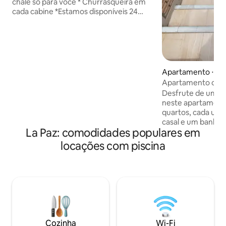
chalé só para você * Churrasqueira em
cada cabine *Estamos disponíveis 24
horas por dia, 7 dias por semana * Piscina
* Salão de Jogos * Garagem confortável
e segura * Pequena loja para comprar
seus produtos * Aceitamos animais de
estimação * Estamos a 10 minutos da
praça principal de Coroico * O melhor
Apartamento ⋅ La
chuveiro * As melhores vistas da sua
Apartamento confo
cabine * Capacidade máxima de 24
Desfrute de uma e
pessoas * Temos o melhor passeio para a
neste apartament
nossa floresta privada
quartos, cada um
casal e um banheir
La Paz: comodidades populares em
academia, piscina, 
crianças. Cozinha
locações com piscina
com lavadora e se
conveniência. Loc
residencial tranqu
supermercados, tr
restaurantes e fa
minutos de Los Pin
Smart TVs disponív
entretenimento.
Cozinha
Wi-Fi