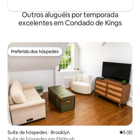
Outros aluguéis por temporada
excelentes em Condado de Kings
Preferido dos hóspedes
Preferido dos hóspedes
Suíte de hóspedes ⋅ Brooklyn
5 de uma 
5 (8)
Suíte de hóspedes em Flatbush