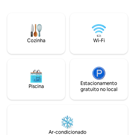
roupa na acomodação incluídos. 🅿️
cozinha bem equi
Estacionamento privativo, GRATUITO e
eletrodomésticos 
reservado bem na sua porta, sem
Mantenha-se prod
estresse com as regras de
alta velocidade pa
estacionamento de rua de Nova York.
relaxe com a noss
Perfeito para famílias e grupos. Reserve
plana. O apartame
agora e encontre tudo que precisa ao
vintage do Brookl
Cozinha
Wi-Fi
chegar! Bem-vindo ao seu LAR longe de
paredes de tijolos
casa! 🏡
que complementa 
Estacionamento
Piscina
gratuito no local
Ar-condicionado