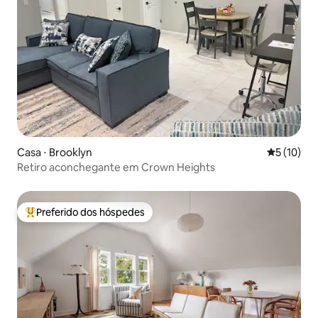
Casa ⋅ Brooklyn
5 de uma a
5 (10)
Retiro aconchegante em Crown Heights
Preferido dos hóspedes
Entre os melhores preferidos dos hóspedes