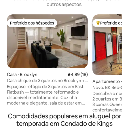
outros aspectos.
Preferido dos hóspedes
Preferido dos 
Preferido dos hóspedes
Entre os melhore
Casa ⋅ Brooklyn
4,89 de uma avaliação média de
4,89 (18)
Casa chique de 3 quartos no Brooklyn +
Apartamento ⋅ Br
Estacionamento GRATUITO | Perto de
Espaçoso refúgio de 3 quartos em East
Novo: BK Bed-Stu
transporte
Flatbush — totalmente reformado e
Descubra o nosso
disponível imediatamente! Cozinha
2 quartos em Bed
moderna e elegante, sala de estar em
3 camas Queen-si
plano aberto com TV de tela grande,
confortavelmente 
aquecimento central/ar-condicionado, 1
Comodidades populares em aluguel por
unidade possui um
banheiro e 1 lavabo. Wi-Fi de alta
convidativa em pl
temporada em Condado de Kings
velocidade + máquina de lavar/secar
com um sofá-cama