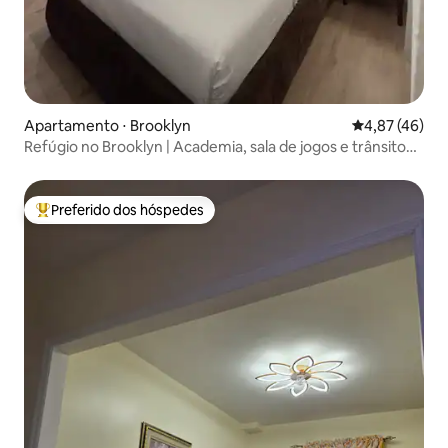
Apartamento ⋅ Brooklyn
4,87 de uma a
4,87 (46)
Refúgio no Brooklyn | Academia, sala de jogos e trânsito
fácil
Preferido dos hóspedes
Entre os melhores preferidos dos hóspedes