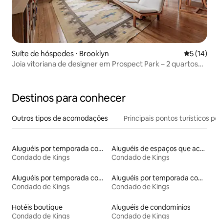
Suíte de hóspedes ⋅ Brooklyn
5 de uma a
5 (14)
Joia vitoriana de designer em Prospect Park – 2 quartos
com varanda
Destinos para conhecer
Outros tipos de acomodações
Principais pontos turísticos po
Aluguéis por temporada com banheira de hidromassagem
Aluguéis de espaços que aceitam animais de estimação
Condado de Kings
Condado de Kings
Aluguéis por temporada com sauna
Aluguéis por temporada com acesso à praia
Condado de Kings
Condado de Kings
Hotéis boutique
Aluguéis de condomínios
Condado de Kings
Condado de Kings