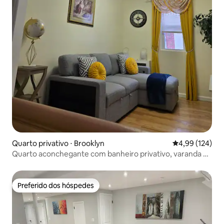
Quarto privativo ⋅ Brooklyn
4,99 de uma av
4,99 (124)
Quarto aconchegante com banheiro privativo, varanda e
estacionamento Hospede-se com Janet
Preferido dos hóspedes
Preferido dos hóspedes