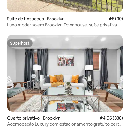
Suíte de hóspedes ⋅ Brooklyn
5 de uma a
5 (30)
Luxo moderno em Brooklyn Townhouse, suíte privativa
Superhost
Superhost
Quarto privativo ⋅ Brooklyn
4,96 de uma ava
4,96 (338)
Acomodação Luxury com estacionamento gratuito perto
do Aeroporto JFK