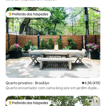
Preferido dos hóspedes
Entre os melhores preferidos dos hóspedes
Quarto privativo ⋅ Brooklyn
4,96 de uma av
4,96 (419)
Quarto encantador com cama king size em jardim duplex
compartilhado.
Preferido dos hóspedes
Entre os melhores preferidos dos hóspedes