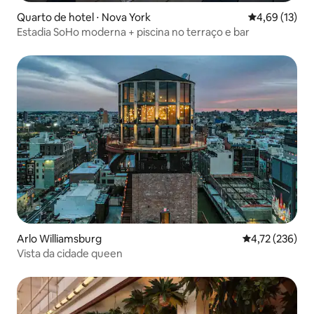
Quarto de hotel ⋅ Nova York
4,69 de uma a
4,69 (13)
Estadia SoHo moderna + piscina no terraço e bar
Arlo Williamsburg
4,72 de uma av
4,72 (236)
Vista da cidade queen