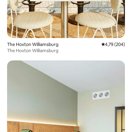
The Hoxton Williamsburg
4,79 de uma av
4,79 (204)
The Hoxton Williamsburg