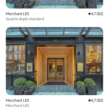
Merchant LES
4,7 de uma a
4,7 (82)
Quarto duplo standard
Merchant LES
4,7 de uma a
4,7 (82)
Merchant LES