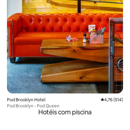
Pod Brooklyn Hotel
4,76 de uma av
4,76 (514)
Pod Brooklyn - Pod Queen
Hotéis com piscina