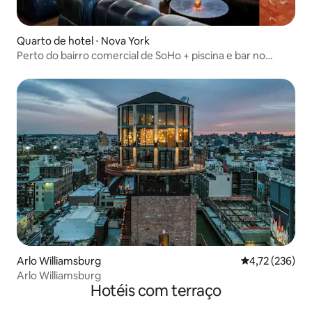
Quarto de hotel ⋅ Nova York
Perto do bairro comercial de SoHo + piscina e bar no
terraço
Arlo Williamsburg
4,72 de uma av
4,72 (236)
Arlo Williamsburg
Hotéis com terraço