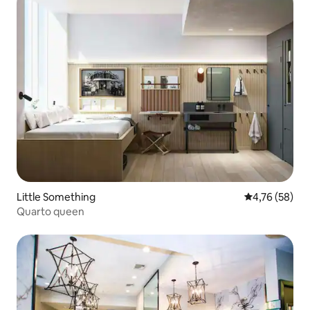
Little Something
4,76 de uma a
4,76 (58)
Quarto queen