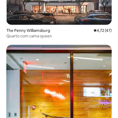
The Penny Williamsburg
4,72 de uma a
4,72 (47)
Quarto com cama queen