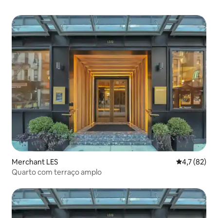
Merchant LES
4,7 de uma a
4,7 (82)
Quarto com terraço amplo