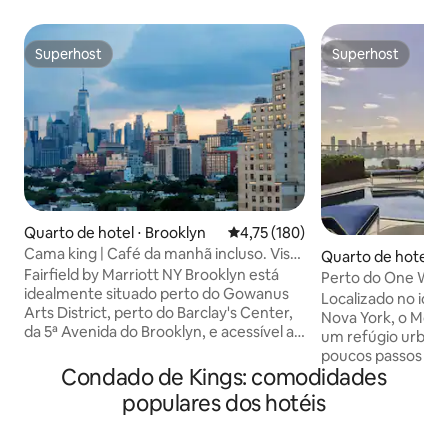
Superhost
Superhost
Superhost
Superhost
Quarto de hotel ⋅ Brooklyn
4,75 de uma avaliação média de 
4,75 (180)
Cama king | Café da manhã incluso. Vista
Quarto de hotel ⋅
para Manhattan
Fairfield by Marriott NY Brooklyn está
Perto do One Worl
idealmente situado perto do Gowanus
piscina e bar no t
Localizado no icôn
Arts District, perto do Barclay's Center,
Nova York, o Mod
da 5ª Avenida do Brooklyn, e acessível a
um refúgio urbano
todas as opções de transporte de
poucos passos de l
massa, incluindo duas paradas de metrô
Condado de Kings: comodidades
nível internacion
principais que se conectam a
extensa coleção de
populares dos hotéis
Manhattan. Desfrute da vibrante cena
amplas janelas de 
gastronômica local e de compras a uma
luxo oferece quar
curta distância a pé. Os hóspedes