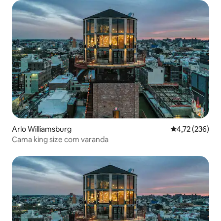
Arlo Williamsburg
4,72 de uma av
4,72 (236)
Cama king size com varanda