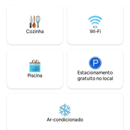
vista para a cidad
podem usufruir de: ✔ Pátio no terraço
incluem o JIMMY —
com vista para Manhattan ✔ Wi-Fi
terraço e o deck da
gratuito ✔ Café da manhã gratuito com
com vista para M
itens quentes ✔ Academia ✔ Recepção
refeições excepcio
24 horas ✔ Aceita animais de estimação
Selene, um centro 
Cozinha
Wi-Fi
geração e espaços 
eventos.
Estacionamento
Piscina
gratuito no local
Ar-condicionado