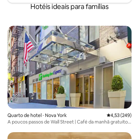
Hotéis ideais para famílias
Quarto de hotel ⋅ Nova York
4,53 de uma av
4,53 (249)
A poucos passos de Wall Street | Café da manhã gratuito +
Academia