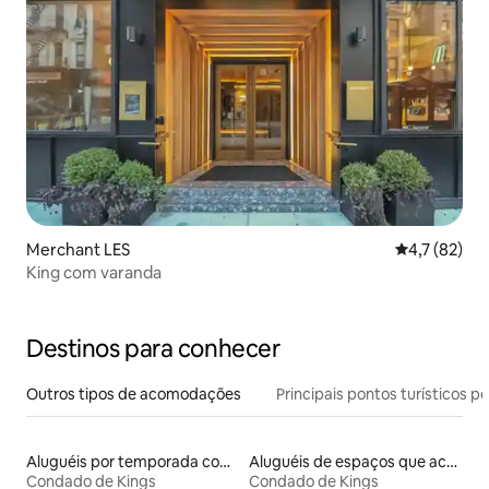
Merchant LES
4,7 de uma a
4,7 (82)
King com varanda
Destinos para conhecer
Outros tipos de acomodações
Principais pontos turísticos po
Aluguéis por temporada com banheira de hidromassagem
Aluguéis de espaços que aceitam animais de estimação
Condado de Kings
Condado de Kings