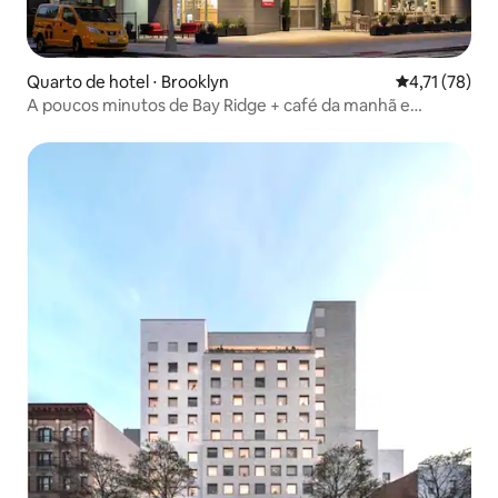
Quarto de hotel ⋅ Brooklyn
4,71 de uma a
4,71 (78)
A poucos minutos de Bay Ridge + café da manhã e
academia gratuitos