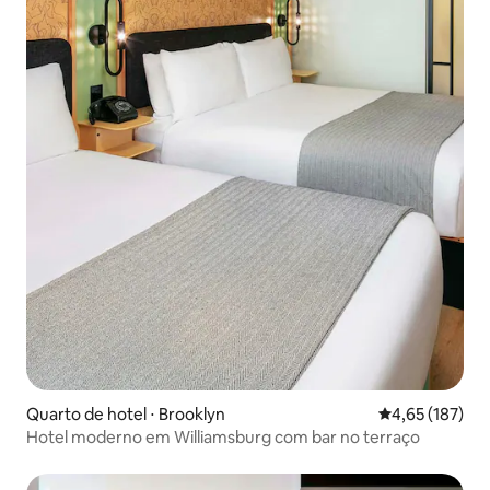
Quarto de hotel ⋅ Brooklyn
4,65 de uma av
4,65 (187)
Hotel moderno em Williamsburg com bar no terraço