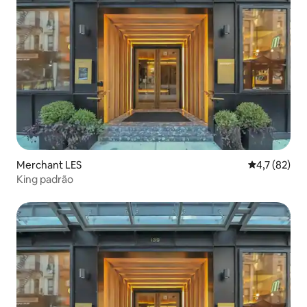
Merchant LES
4,7 de uma a
4,7 (82)
King padrão