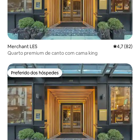
Merchant LES
4,7 de uma a
4,7 (82)
Quarto premium de canto com cama king
Preferido dos hóspedes
Preferido dos hóspedes