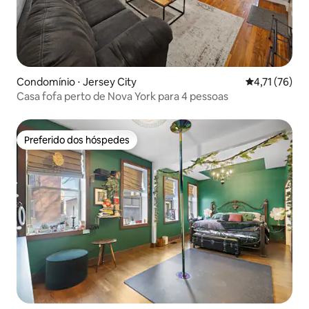
Condomínio ⋅ Jersey City
4,71 de uma a
4,71 (76)
Casa fofa perto de Nova York para 4 pessoas
Preferido dos hóspedes
Preferido dos hóspedes