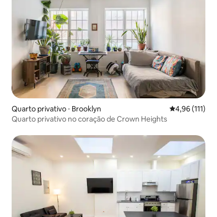
Quarto privativo ⋅ Brooklyn
4,96 de uma av
4,96 (111)
Quarto privativo no coração de Crown Heights