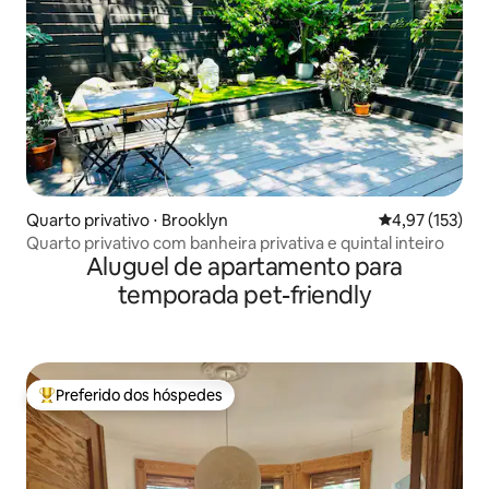
Quarto privativo ⋅ Brooklyn
4,97 de uma av
4,97 (153)
Quarto privativo com banheira privativa e quintal inteiro
Aluguel de apartamento para
temporada pet-friendly
Preferido dos hóspedes
Entre os melhores preferidos dos hóspedes