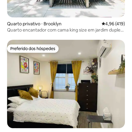
Quarto privativo ⋅ Brooklyn
4,96 de uma av
4,96 (419)
Quarto encantador com cama king size em jardim duplex
compartilhado.
Preferido dos hóspedes
Preferido dos hóspedes