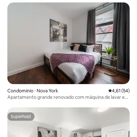
Condomínio ⋅ Nova York
4,61 de uma a
4,61 (54)
Apartamento grande renovado com máquina de lavar e
secar roupa no Fidi!
Superhost
Superhost