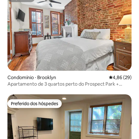
Superhost
Condomínio ⋅ Brooklyn
4,86 de uma a
4,86 (29)
Apartamento de 3 quartos perto do Prospect Park +
Barclays
Preferido dos hóspedes
Preferido dos hóspedes