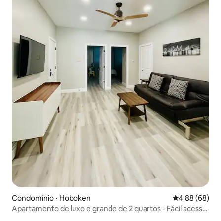
Condomínio ⋅ Hoboken
4,88 de uma av
4,88 (68)
Apartamento de luxo e grande de 2 quartos - Fácil acesso
a Nova York