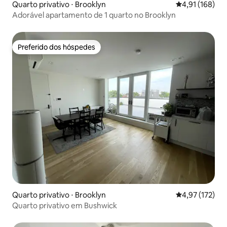
Quarto privativo ⋅ Brooklyn
4,91 de uma av
4,91 (168)
Adorável apartamento de 1 quarto no Brooklyn
Preferido dos hóspedes
Preferido dos hóspedes
Quarto privativo ⋅ Brooklyn
4,97 de uma av
4,97 (172)
Quarto privativo em Bushwick