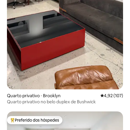
Quarto privativo ⋅ Brooklyn
4,92 de uma av
4,92 (107)
Quarto privativo no belo duplex de Bushwick
Preferido dos hóspedes
Entre os melhores preferidos dos hóspedes