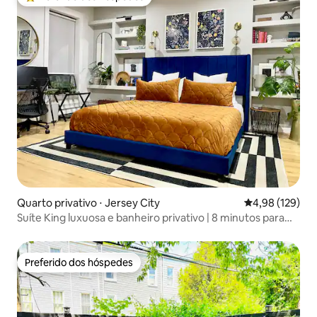
Entre os melhores preferidos dos hóspedes
Quarto privativo ⋅ Jersey City
4,98 de uma av
4,98 (129)
Suíte King luxuosa e banheiro privativo | 8 minutos para
Nova York!
Preferido dos hóspedes
Preferido dos hóspedes