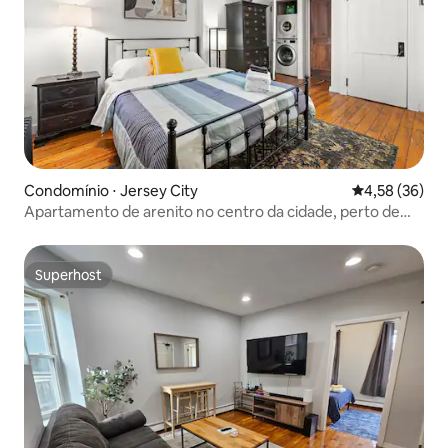
Condomínio ⋅ Jersey City
4,58 de uma a
4,58 (36)
Apartamento de arenito no centro da cidade, perto de
Grove e Exchange Path
Superhost
Superhost