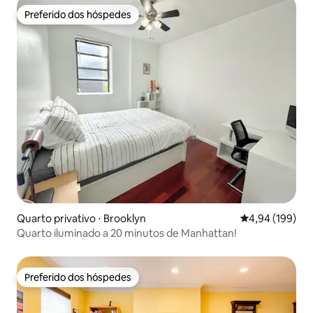
Preferido dos hóspedes
Preferido dos hóspedes
Quarto privativo ⋅ Brooklyn
4,94 de uma av
4,94 (199)
Quarto iluminado a 20 minutos de Manhattan!
Preferido dos hóspedes
Preferido dos hóspedes