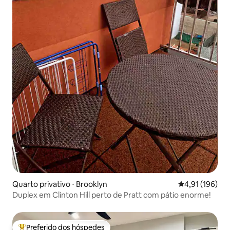
Quarto privativo ⋅ Brooklyn
4,91 de uma av
4,91 (196)
Duplex em Clinton Hill perto de Pratt com pátio enorme!
Preferido dos hóspedes