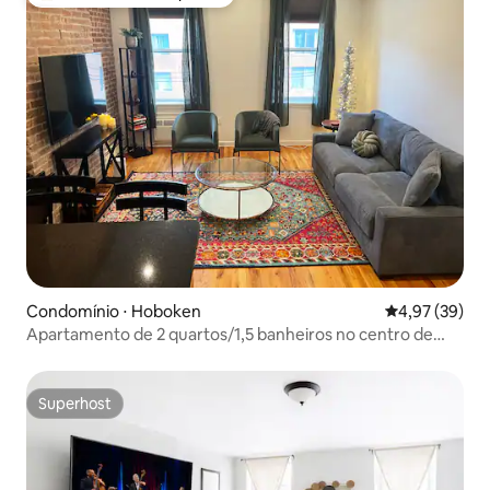
Entre os melhores preferidos dos hóspedes
Condomínio ⋅ Hoboken
4,97 de uma a
4,97 (39)
Apartamento de 2 quartos/1,5 banheiros no centro de
Hoboken
Superhost
Superhost