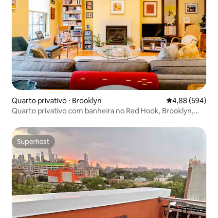
Quarto privativo ⋅ Brooklyn
4,88 de uma ava
4,88 (594)
Quarto privativo com banheira no Red Hook, Brooklyn,
para uma pessoa
Superhost
Superhost