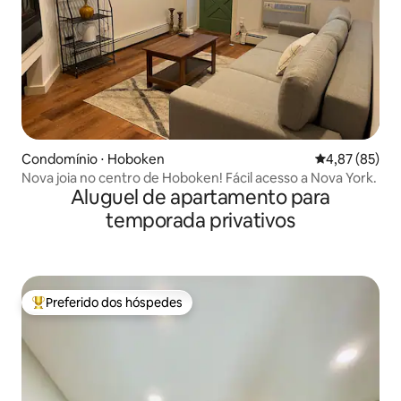
Condomínio ⋅ Hoboken
4,87 de uma a
4,87 (85)
Nova joia no centro de Hoboken! Fácil acesso a Nova York.
Aluguel de apartamento para
temporada privativos
Preferido dos hóspedes
Entre os melhores preferidos dos hóspedes