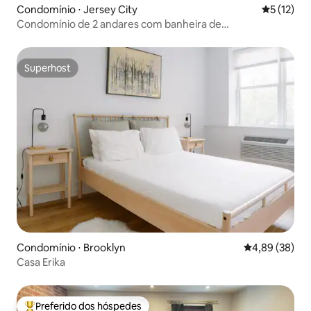
Condomínio ⋅ Jersey City
5 de uma a
5 (12)
Condomínio de 2 andares com banheira de
hidromassagem + perto de NYC|Metlife
Superhost
Superhost
Condomínio ⋅ Brooklyn
4,89 de uma a
4,89 (38)
Casa Erika
Preferido dos hóspedes