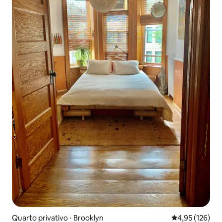
Quarto privativo ⋅ Brooklyn
4,95 de uma av
4,95 (126)