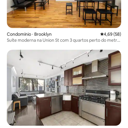
Condomínio ⋅ Brooklyn
4,69 de uma a
4,69 (58)
Suíte moderna na Union St com 3 quartos perto do metrô
Utica Ave