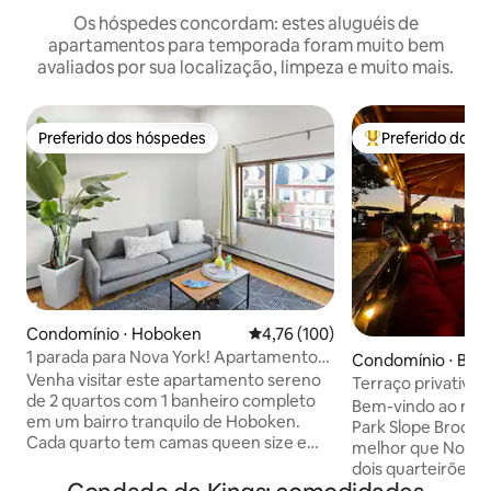
Os hóspedes concordam: estes aluguéis de
apartamentos para temporada foram muito bem
avaliados por sua localização, limpeza e muito mais.
Preferido dos hóspedes
Preferido dos 
Preferido dos hóspedes
Entre os melhore
Condomínio ⋅ Hoboken
4,76 de uma avaliação média de 
4,76 (100)
1 parada para Nova York! Apartamento
Condomínio ⋅ Bro
privativo grande e iluminado de 2
Venha visitar este apartamento sereno
Terraço privativo
quartos
de 2 quartos com 1 banheiro completo
em Park Slope | 10
Bem-vindo ao meu
em um bairro tranquilo de Hoboken.
Park Slope Brookl
Cada quarto tem camas queen size e
melhor que Nova Y
armários. Grande espaço de estar com
dois quarteirões d
tetos altos, cozinha iluminada e área de
minutos de Manhat