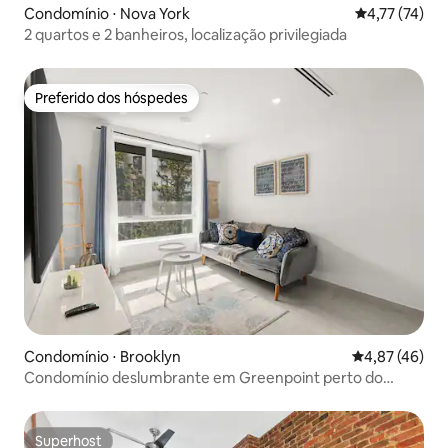
Condomínio ⋅ Nova York
4,77 de uma a
4,77 (74)
2 quartos e 2 banheiros, localização privilegiada
Preferido dos hóspedes
Preferido dos hóspedes
Condomínio ⋅ Brooklyn
4,87 de uma a
4,87 (46)
Condomínio deslumbrante em Greenpoint perto do
metrô
Superhost