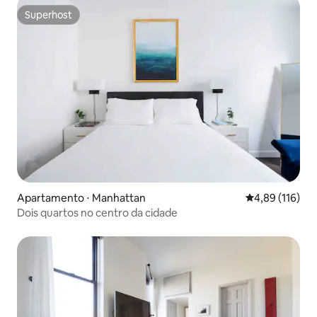
Superhost
Superhost
Apartamento ⋅ Manhattan
4,89 de uma av
4,89 (116)
Dois quartos no centro da cidade