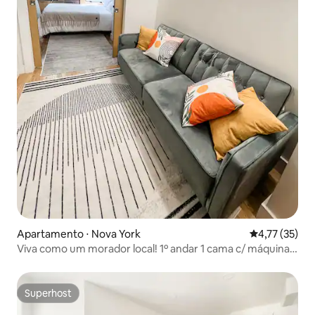
Apartamento ⋅ Nova York
4,77 de uma a
4,77 (35)
Viva como um morador local! 1º andar 1 cama c/ máquina
de lavar/secar
Superhost
Superhost