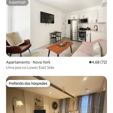
Superhost
Superhost
Apartamento ⋅ Nova York
4,68 de uma a
4,68 (72)
Uma joia no Lower East Side
Preferido dos hóspedes
Preferido dos hóspedes