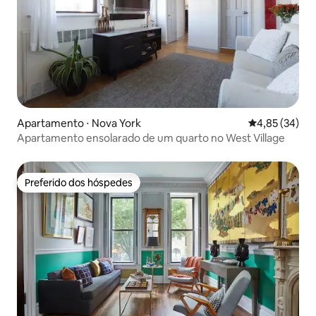
Apartamento ⋅ Nova York
4,85 de uma a
4,85 (34)
Apartamento ensolarado de um quarto no West Village
Preferido dos hóspedes
Preferido dos hóspedes