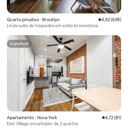
Quarto privativo ⋅ Brooklyn
4,92 de uma ava
4,92 (639)
Linda suíte de hóspedes em estilo brownstone.
Superhost
Superhost
Apartamento ⋅ Nova York
4,72 de uma a
4,72 (81)
East Village encantador de 2 quartos