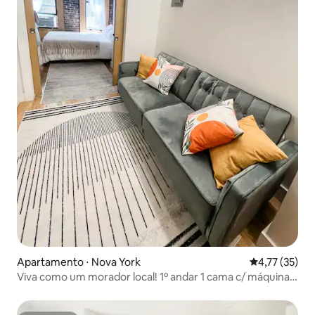
Apartamento ⋅ Nova York
4,77 de uma a
4,77 (35)
Viva como um morador local! 1º andar 1 cama c/ máquina
de lavar/secar