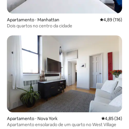
Apartamento ⋅ Manhattan
4,89 de uma av
4,89 (116)
Dois quartos no centro da cidade
Apartamento ⋅ Nova York
4,85 de uma a
4,85 (34)
Apartamento ensolarado de um quarto no West Village