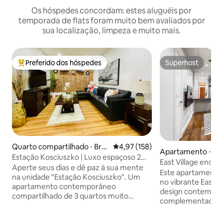
Os hóspedes concordam: estes aluguéis por
temporada de flats foram muito bem avaliados por
sua localização, limpeza e muito mais.
Preferido dos hóspedes
Superhost
Entre os melhores preferidos dos hóspedes
Superhost
Quarto compartilhado ⋅ Bro
4,97 de uma avaliação média de 
4,97 (158)
Apartamento ⋅ No
oklyn
Estação Kosciuszko | Luxo espaçoso 2
East Village encan
camas +escritório
Aperte seus dias e dê paz à sua mente
Este apartamento 
na unidade "Estação Kosciuszko". Um
no vibrante East V
apartamento contemporâneo
design contempo
compartilhado de 3 quartos muito
complementado p
iluminado + escritório dedicado.
confortáveis. Abr
Registrado legalmente na NYC/OSE.
andar, este apart