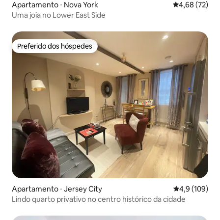
Apartamento ⋅ Nova York
4,68 de uma a
4,68 (72)
Uma joia no Lower East Side
Preferido dos hóspedes
Preferido dos hóspedes
Apartamento ⋅ Jersey City
4,9 de uma av
4,9 (109)
Lindo quarto privativo no centro histórico da cidade