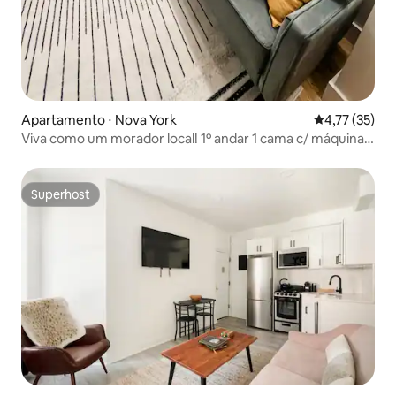
Apartamento ⋅ Nova York
4,77 de uma a
4,77 (35)
Viva como um morador local! 1º andar 1 cama c/ máquina
de lavar/secar
Superhost
Superhost