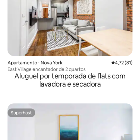
Apartamento ⋅ Nova York
4,72 de uma a
4,72 (81)
East Village encantador de 2 quartos
Aluguel por temporada de flats com
lavadora e secadora
Superhost
Superhost