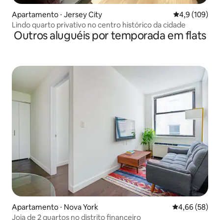
Apartamento ⋅ Jersey City
4,9 de uma av
4,9 (109)
Lindo quarto privativo no centro histórico da cidade
Outros aluguéis por temporada em flats
Apartamento ⋅ Nova York
4,66 de uma a
4,66 (58)
Joia de 2 quartos no distrito financeiro