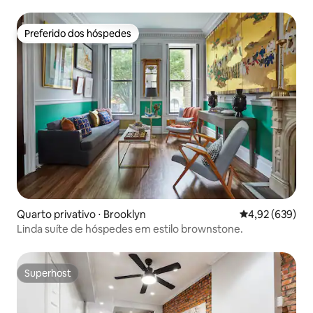
Preferido dos hóspedes
Preferido dos hóspedes
Quarto privativo ⋅ Brooklyn
4,92 de uma ava
4,92 (639)
Linda suíte de hóspedes em estilo brownstone.
Superhost
Superhost