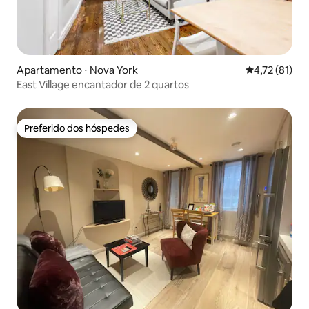
Apartamento ⋅ Nova York
4,72 de uma a
4,72 (81)
East Village encantador de 2 quartos
Preferido dos hóspedes
Preferido dos hóspedes