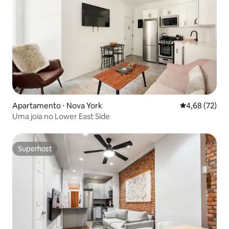
Apartamento ⋅ Nova York
4,68 de uma a
4,68 (72)
Uma joia no Lower East Side
Superhost
Superhost