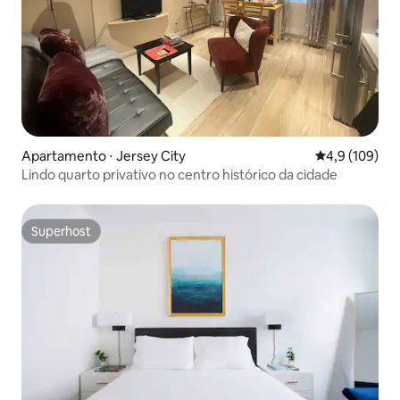
Apartamento ⋅ Jersey City
4,9 de uma av
4,9 (109)
Lindo quarto privativo no centro histórico da cidade
Superhost
Superhost