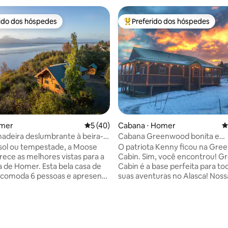
rido dos hóspedes
Preferido dos hóspedes
 melhores preferidos dos hóspedes
Entre os melhores preferidos d
omer
5 de uma avaliação média de 5, 40 avalia
5 (40)
Cabana ⋅ Homer
4
adeira deslumbrante à beira-
Cabana Greenwood bonita e
sta para a geleira e o Spit
aconchegante com vista para a 
sol ou tempestade, a Moose
O patriota Kenny ficou na Gr
rece as melhores vistas para a
Cabin. Sim, você encontrou! Greenwood
de Homer. Esta bela casa de
Cabin é a base perfeita para to
acomoda 6 pessoas e apresenta
suas aventuras no Alasca! Nossa cabana
 rústica para uma verdadeira
oferece acesso durante todo o
 do Alasca. Empoleirada acima
aventuras ao ar livre e é o lugar
ela oferece vistas espetaculares
para se desconectar e recarreg
édia de 5, 108 avaliações
as e do deck, além de noites
energias. A nossa casa tem um
ntes junto à lareira e assentos
significado especial para nós e