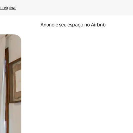
 original
Anuncie seu espaço no Airbnb
 deslizando o dedo na tela.