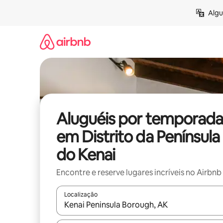
Pular
Algu
para
o
conteúdo
Aluguéis por temporada
em Distrito da Península
do Kenai
Encontre e reserve lugares incríveis no Airbnb
Localização
Quando os resultados estiverem disponíveis, expl