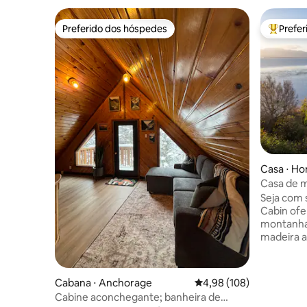
Preferido dos hóspedes
Prefe
Preferido dos hóspedes
Entre os
Casa ⋅ H
Casa de m
mar com vi
Seja com 
Cabin ofe
montanha 
madeira 
decoração
atmosfera
da praia, 
Cabana ⋅ Anchorage
4,98 de uma avaliação m
4,98 (108)
das janel
Cabine aconchegante; banheira de
aconchega