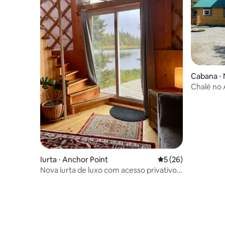
Cabana ⋅ N
Chalé no 
Iurta ⋅ Anchor Point
5 de uma avaliação 
5 (26)
Nova iurta de luxo com acesso privativo
ao lago e vista