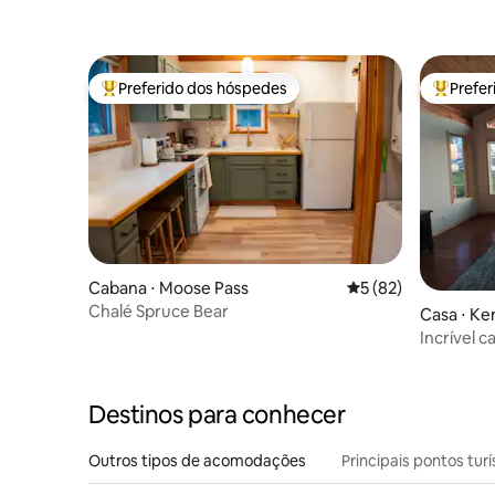
Preferido dos hóspedes
Prefe
Entre os melhores preferidos dos hóspedes
Entre os
Cabana ⋅ Moose Pass
5 de uma avaliação 
5 (82)
Chalé Spruce Bear
Casa ⋅ Ke
Incrível 
em Cook I
Destinos para conhecer
Outros tipos de acomodações
Principais pontos turí