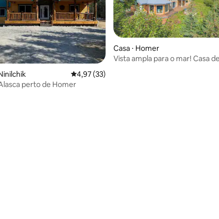
Casa ⋅ Homer
Vista ampla para o mar! Casa de
personalizada
inilchik
4,97 de uma avaliação média de 5, 33 avalia
4,97 (33)
Alasca perto de Homer
média de 5, 26 avaliações