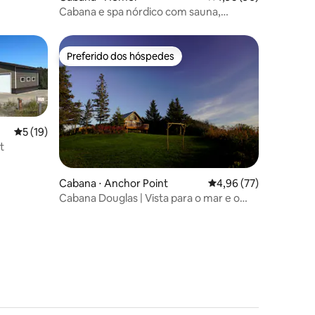
Cabana e spa nórdico com sauna,
banheira de hidromassagem e piscina
Preferido dos hóspedes
os hóspedes
Preferido dos hóspedes
5 de uma avaliação média de 5, 19 avaliações
5 (19)
t
Cabana ⋅ Anchor Point
4,96 de uma avaliação
4,96 (77)
Cabana Douglas | Vista para o mar e o
ções
vulcão