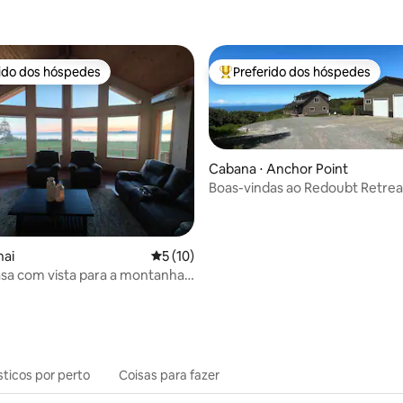
rido dos hóspedes
Preferido dos hóspedes
 melhores preferidos dos hóspedes
Entre os melhores preferidos d
Cabana ⋅ Anchor Point
Boas-vindas ao Redoubt Retrea
média de 5, 82 avaliações
nai
5 de uma avaliação média de 5, 10 avalia
5 (10)
casa com vista para a montanha
nlet com cabana!
sticos por perto
Coisas para fazer