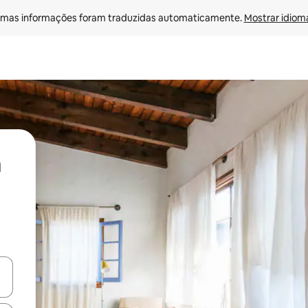
mas informações foram traduzidas automaticamente. 
Mostrar idioma
ore-os usando as seta para cima e para baixo do teclado ou tocando e