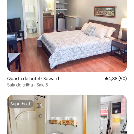
Quarto de hotel ⋅ Seward
4,88 de uma av
4,88 (90)
Sala de trilha - Sala 5
Superhost
Superhost