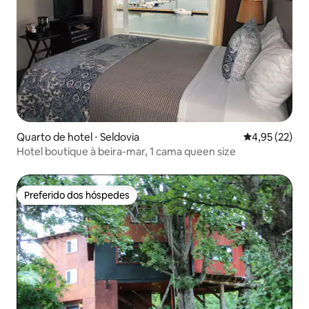
Quarto de hotel ⋅ Seldovia
4,95 de uma a
4,95 (22)
Hotel boutique à beira-mar, 1 cama queen size
Preferido dos hóspedes
Preferido dos hóspedes