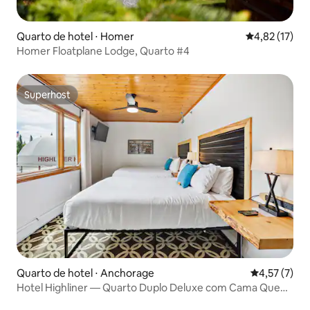
Quarto de hotel ⋅ Homer
4,82 de uma a
4,82 (17)
Homer Floatplane Lodge, Quarto #4
Superhost
Superhost
Quarto de hotel ⋅ Anchorage
4,57 de uma 
4,57 (7)
Hotel Highliner — Quarto Duplo Deluxe com Cama Queen
Size