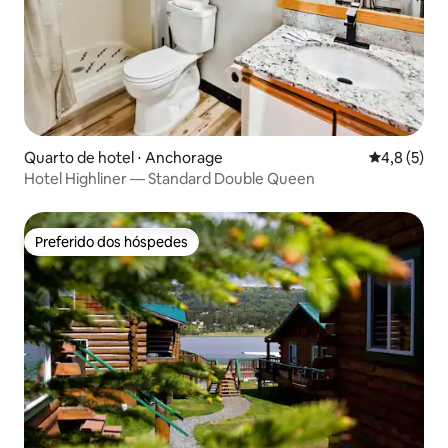
Quarto de hotel ⋅ Anchorage
4,8 de uma 
4,8 (5)
Hotel Highliner — Standard Double Queen
Preferido dos hóspedes
Preferido dos hóspedes