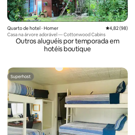
Quarto de hotel ⋅ Homer
4,82 de uma a
4,82 (98)
Casa na árvore adorável — Cottonwood Cabins
Outros aluguéis por temporada em
hotéis boutique
Superhost
Superhost