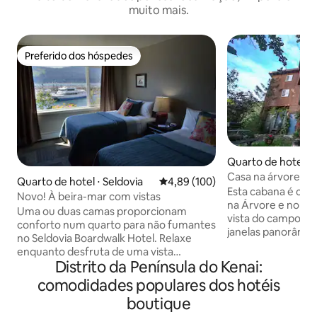
muito mais.
Preferido dos hóspedes
Preferido dos hóspedes
Quarto de hotel ⋅
Casa na árvore t
Quarto de hotel ⋅ Seldovia
4,89 de uma avaliação média de 
4,89 (100)
Cottonwood
Esta cabana é cons
Novo! À beira-mar com vistas
na Árvore e no al
Uma ou duas camas proporcionam
vista do campo at
conforto num quarto para não fumantes
janelas panorâmic
no Seldovia Boardwalk Hotel. Relaxe
sentir como se es
enquanto desfruta de uma vista
Tem banheiro próp
Distrito da Península do Kenai:
impecável das montanhas, da água e do
confortável para 
pequeno porto de barcos que cercam a
comodidades populares dos hotéis
queen size e cama 
pequena cidade piscatória de Seldovia.
no andar de baixo
boutique
Sob nova propriedade a partir de 2014,
espaço acomoda d