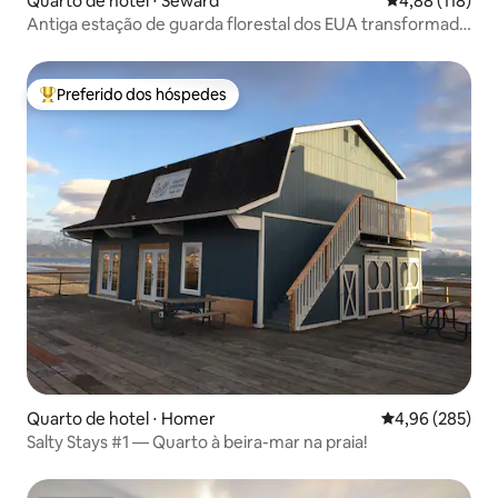
Quarto de hotel ⋅ Seward
4,88 de uma av
4,88 (118)
Antiga estação de guarda florestal dos EUA transformada
em hotel boutique 2
Preferido dos hóspedes
Entre os melhores preferidos dos hóspedes
Quarto de hotel ⋅ Homer
4,96 de uma ava
4,96 (285)
Salty Stays #1 — Quarto à beira-mar na praia!