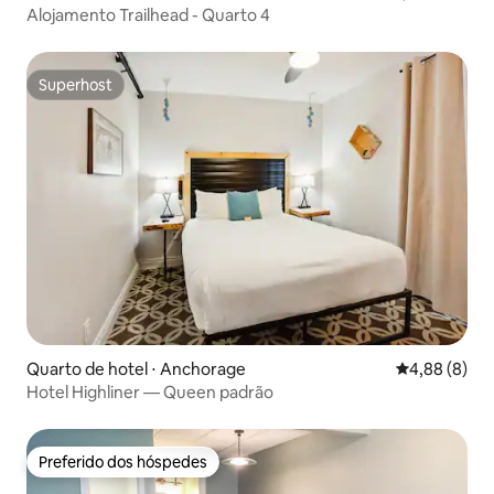
Alojamento Trailhead - Quarto 4
Superhost
Superhost
Quarto de hotel ⋅ Anchorage
4,88 de uma 
4,88 (8)
Hotel Highliner — Queen padrão
Preferido dos hóspedes
Preferido dos hóspedes