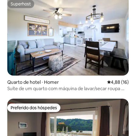
Superhost
Superhost
Quarto de hotel ⋅ Homer
4,88 de uma a
4,88 (16)
Suíte de um quarto com máquina de lavar/secar roupa —
hotel boutique
Preferido dos hóspedes
Preferido dos hóspedes