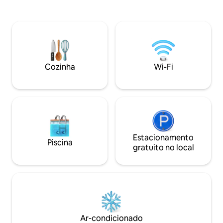
todos os nossos quartos foram
família de cinco p
remodelados com confortos modernos,
confortavelmente
mas caseiros. Temos vários no primeiro
com micro-ondas,
e segundo andar disponíveis. Para
torradeira e gela
disponibilidade, por favor, pergunte. As
elétrico, água corre
comodidades do quarto incluem camas
Fi e televisão por satéli
de solteiro ou de casal com cama queen
superior, uma ár
Cozinha
Wi-Fi
size e camas de casal, banheira
Casa na Árvore ori
completa e chuveiro quente com ótima
com lareira. Desfrute de uma vista do
pressão de água, cafeteira, duas camas
Homer Spit e das g
de casal, TV via satélite, toalhas/lençóis,
Fogueira e churr
Wi-Fi e acesso a máquina de gelo, micro-
disponíveis.
ondas e espaço para geladeira. Venha
conhecer nossa família! Nós nos
esforçamos para tornar sua estadia o
Estacionamento
Piscina
mais agradável e confortável possível.
gratuito no local
Até o último detalhe, incluindo camas
confortáveis, quartos imaculadamente
limpos, roupas de cama limpas e vistas
incríveis, você apreciará o cuidado e a
hospitalidade que recebe neste
estabelecimento familiar e operado por
toda a Albkan. Entre os destaques,
Ar-condicionado
fornecemos acesso Wi-Fi