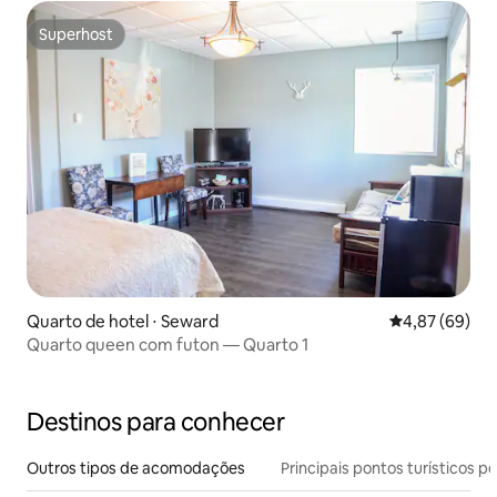
Superhost
Superhost
Quarto de hotel ⋅ Seward
4,87 de uma a
4,87 (69)
Quarto queen com futon — Quarto 1
Destinos para conhecer
Outros tipos de acomodações
Principais pontos turísticos po