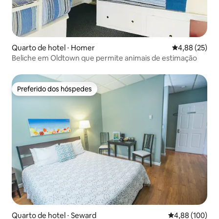
Quarto de hotel ⋅ Homer
4,88 de uma a
4,88 (25)
Beliche em Oldtown que permite animais de estimação
Preferido dos hóspedes
Preferido dos hóspedes
Quarto de hotel ⋅ Seward
4,88 de uma av
4,88 (100)