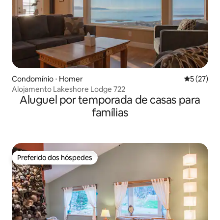
Condomínio ⋅ Homer
5 de uma a
5 (27)
Alojamento Lakeshore Lodge 722
Aluguel por temporada de casas para
famílias
Preferido dos hóspedes
Preferido dos hóspedes