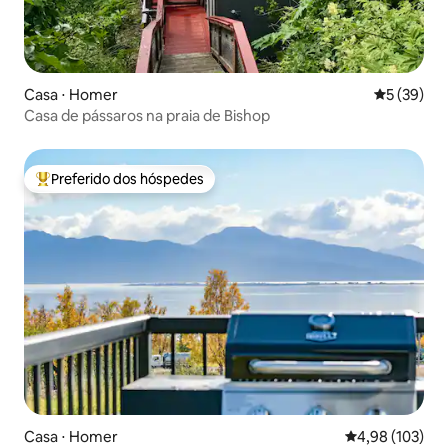
Casa ⋅ Homer
5 de uma a
5 (39)
Casa de pássaros na praia de Bishop
Preferido dos hóspedes
Entre os melhores preferidos dos hóspedes
Casa ⋅ Homer
4,98 de uma av
4,98 (103)