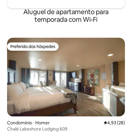
Aluguel de apartamento para
temporada com Wi-Fi
Preferido dos hóspedes
Preferido dos hóspedes
Condomínio ⋅ Homer
4,93 de uma a
4,93 (28)
Chalé Lakeshore Lodging 609