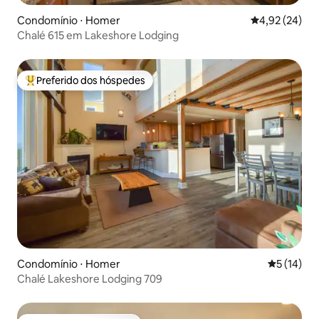
Condomínio ⋅ Homer
4,92 de uma a
4,92 (24)
Chalé 615 em Lakeshore Lodging
Preferido dos hóspedes
Entre os melhores preferidos dos hóspedes
Condomínio ⋅ Homer
5 de uma a
5 (14)
Chalé Lakeshore Lodging 709