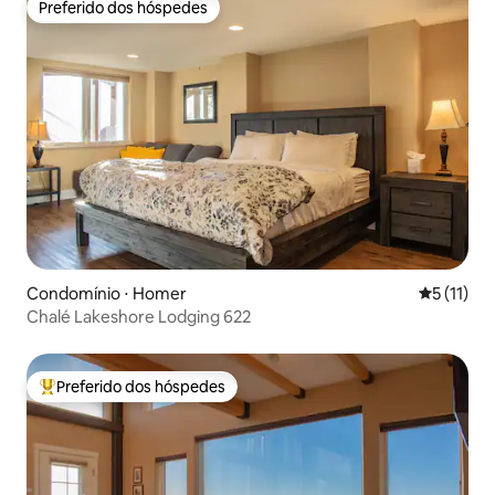
Preferido dos hóspedes
Preferido dos hóspedes
Condomínio ⋅ Homer
5 de uma a
5 (11)
Chalé Lakeshore Lodging 622
Preferido dos hóspedes
Entre os melhores preferidos dos hóspedes