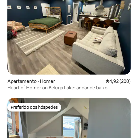
Apartamento ⋅ Homer
4,92 de uma ava
4,92 (200)
Heart of Homer on Beluga Lake: andar de baixo
Preferido dos hóspedes
Preferido dos hóspedes