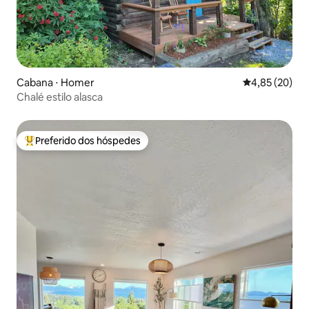
Cabana ⋅ Homer
4,85 de uma a
4,85 (20)
Chalé estilo alasca
Preferido dos hóspedes
Entre os melhores preferidos dos hóspedes