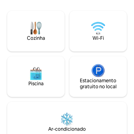
energias. A nossa casa tem um
Homer enquanto r
significado especial para nós e uma
serenidade deste 
sensação especial que queremos
Espaçosa sala de e
compartilhar com você. Gosta de
jantar e cozinha 
esportes de inverno? Esqui nórdico e/ou
quintal virados pa
máquinas de neve? A autoridade
churrasqueira a gá
rodoviária local (Kenai Borough) mantém
totalmente equipa
Cozinha
Wi-Fi
as estradas para a cabana livres de neve,
de alta velocidade
na maioria das vezes.
secar roupa.
Estacionamento
Piscina
gratuito no local
Ar-condicionado