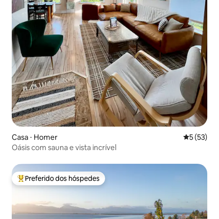
Casa ⋅ Homer
5 de uma a
5 (53)
Oásis com sauna e vista incrível
Preferido dos hóspedes
Entre os melhores preferidos dos hóspedes