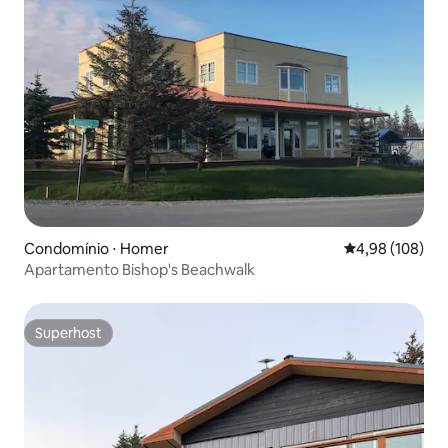
Condomínio ⋅ Homer
4,98 de uma av
4,98 (108)
Apartamento Bishop's Beachwalk
Superhost
Superhost