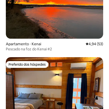
Apartamento ⋅ Kenai
4,94 de uma a
4,94 (53)
Pescado na foz do Kenai #2
Preferido dos hóspedes
Preferido dos hóspedes