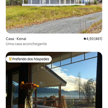
Casa ⋅ Kenai
4,93 de uma av
4,93 (461)
Uma casa aconchegante
Preferido dos hóspedes
Entre os melhores preferidos dos hóspedes