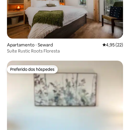
Apartamento ⋅ Seward
4,95 de uma a
4,95 (22)
Suíte Rustic Roots Floresta
Preferido dos hóspedes
Preferido dos hóspedes