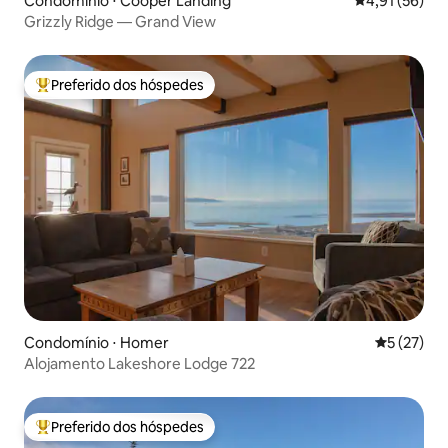
Condomínio ⋅ Cooper Landing
4,91 de uma a
4,91 (56)
Grizzly Ridge — Grand View
Preferido dos hóspedes
Entre os melhores preferidos dos hóspedes
Condomínio ⋅ Homer
5 de uma a
5 (27)
Alojamento Lakeshore Lodge 722
Preferido dos hóspedes
Entre os melhores preferidos dos hóspedes