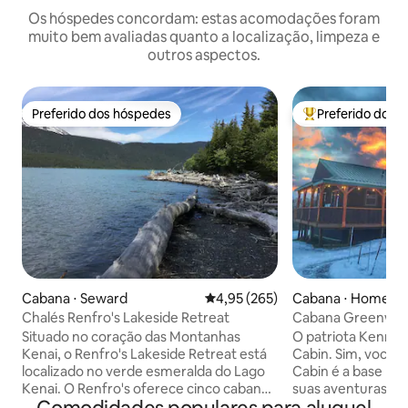
Os hóspedes concordam: estas acomodações foram
muito bem avaliadas quanto a localização, limpeza e
outros aspectos.
Preferido dos hóspedes
Preferido dos 
Preferido dos hóspedes
Entre os melhore
Cabana ⋅ Seward
4,95 de uma avaliação média de 
4,95 (265)
Cabana ⋅ Homer
Chalés Renfro's Lakeside Retreat
Cabana Greenwoo
aconchegante com 
Situado no coração das Montanhas
O patriota Kenny
Kenai, o Renfro's Lakeside Retreat está
Cabin. Sim, você encont
localizado no verde esmeralda do Lago
Cabin é a base per
Kenai. O Renfro's oferece cinco cabanas
suas aventuras no Alasca! 
exclusivas que estão localizadas no lago.
oferece acesso du