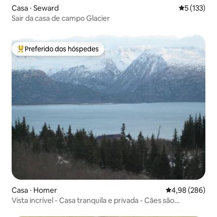
Casa ⋅ Seward
5 de uma av
5 (133)
Sair da casa de campo Glacier
Preferido dos hóspedes
Entre os melhores preferidos dos hóspedes
Casa ⋅ Homer
4,98 de uma ava
4,98 (286)
Vista incrível - Casa tranquila e privada - Cães são
permitidos