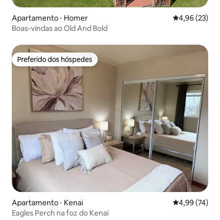
Apartamento ⋅ Homer
4,96 de uma a
4,96 (23)
Boas-vindas ao Old And Bold
Preferido dos hóspedes
Preferido dos hóspedes
Apartamento ⋅ Kenai
4,99 de uma a
4,99 (74)
Eagles Perch na foz do Kenai