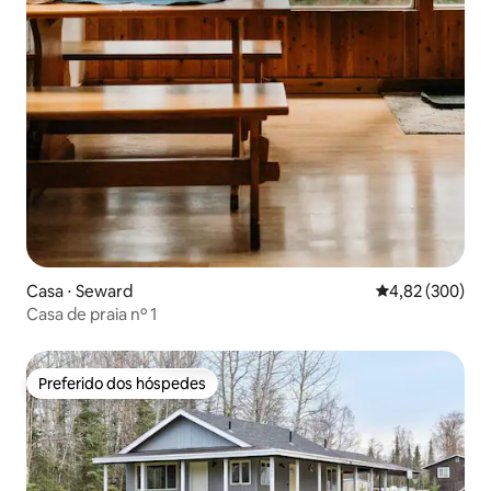
Casa ⋅ Seward
4,82 de uma ava
4,82 (300)
Casa de praia nº 1
Preferido dos hóspedes
Preferido dos hóspedes