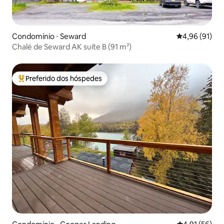
Condomínio ⋅ Seward
4,96 de uma a
4,96 (91)
Chalé de Seward AK suíte B (91 m²)
Preferido dos hóspedes
Entre os melhores preferidos dos hóspedes