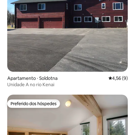
Apartamento ⋅ Soldotna
4,56 de uma 
4,56 (9)
Unidade A no rio Kenai
Preferido dos hóspedes
Preferido dos hóspedes