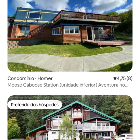
Condomínio ⋅ Homer
4,75 de uma 
4,75 (8)
Moose Caboose Station (unidade inferior) Aventura no
Alasca
Preferido dos hóspedes
Preferido dos hóspedes