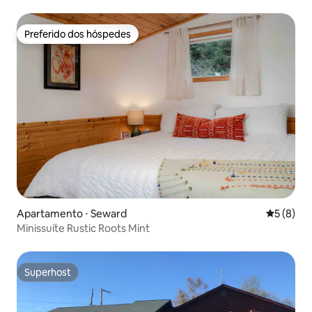
Preferido dos hóspedes
Preferido dos hóspedes
Apartamento ⋅ Seward
5 de uma 
5 (8)
Minissuíte Rustic Roots Mint
Superhost
Superhost