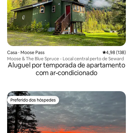
Casa ⋅ Moose Pass
4,98 de uma av
4,98 (138)
Moose & The Blue Spruce - Local central perto de Seward
Aluguel por temporada de apartamento
com ar-condicionado
Preferido dos hóspedes
Preferido dos hóspedes