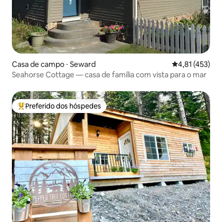
Casa de campo ⋅ Seward
4,81 de uma av
4,81 (453)
Seahorse Cottage — casa de família com vista para o mar
Preferido dos hóspedes
Entre os melhores preferidos dos hóspedes