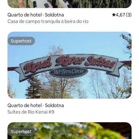
Quarto de hotel ⋅ Soldotna
4,67 de uma 
4,67 (3)
Casa de campo tranquila à beira do rio
Superhost
Superhost
Quarto de hotel ⋅ Soldotna
Suítes de Rio Kenai #9
Superhost
Superhost