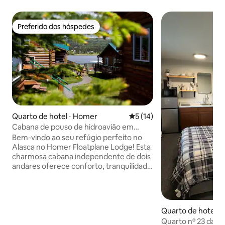
Preferido dos hóspedes
Preferido dos hóspedes
Quarto de hotel ⋅ Homer
5 de uma avaliação média de
5 (14)
Cabana de pouso de hidroavião em
Homer #5
Bem-vindo ao seu refúgio perfeito no
Alasca no Homer Floatplane Lodge! Esta
charmosa cabana independente de dois
andares oferece conforto, tranquilidade
e vistas deslumbrantes do lago e das
colinas ao redor — perfeita para um
retiro relaxante ou uma base para
aventuras. No interior, o piso principal
Quarto de hotel ⋅
dispõe de uma acolhedora área de estar
Quarto nº 23 da A
com um sofá-cama, uma conveniente