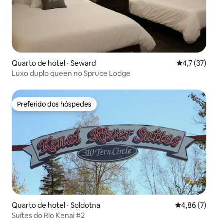
Quarto de hotel ⋅ Seward
4,7 de uma a
4,7 (37)
Luxo duplo queen no Spruce Lodge
Preferido dos hóspedes
Preferido dos hóspedes
Quarto de hotel ⋅ Soldotna
4,86 de uma 
4,86 (7)
Suítes do Rio Kenai #2