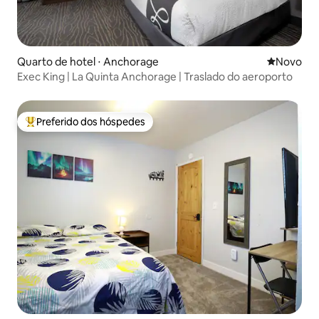
Quarto de hotel ⋅ Anchorage
Novo lugar
Novo
Exec King | La Quinta Anchorage | Traslado do aeroporto
Preferido dos hóspedes
Entre os melhores preferidos dos hóspedes