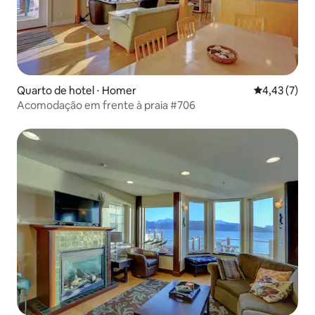
Quarto de hotel ⋅ Homer
4,43 de uma 
4,43 (7)
Acomodação em frente à praia #706