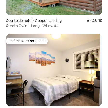
Quarto de hotel ⋅ Cooper Landing
4,38 de uma 
4,38 (8)
Quarto Gwin 's Lodge Willow #4
Preferido dos hóspedes
Preferido dos hóspedes