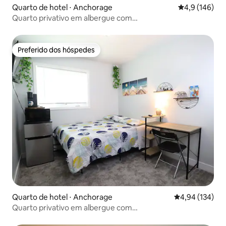
Quarto de hotel ⋅ Anchorage
4,9 de uma av
4,9 (146)
Quarto privativo em albergue com
vista/estacionamento/academia 304
Preferido dos hóspedes
Preferido dos hóspedes
Quarto de hotel ⋅ Anchorage
4,94 de uma av
4,94 (134)
Quarto privativo em albergue com
vista/estacionamento/academia 309