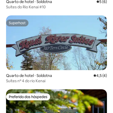
Quarto de hotel ⋅ Soldotna
5 de uma 
5 (6)
Suítes do Rio Kenai #10
Superhost
Superhost
Quarto de hotel ⋅ Soldotna
4,5 de uma 
4,5 (4)
Suítes nº 4 do rio Kenai
Preferido dos hóspedes
Preferido dos hóspedes