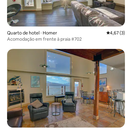
Quarto de hotel ⋅ Homer
4,67 de uma 
4,67 (3)
Acomodação em frente à praia #702