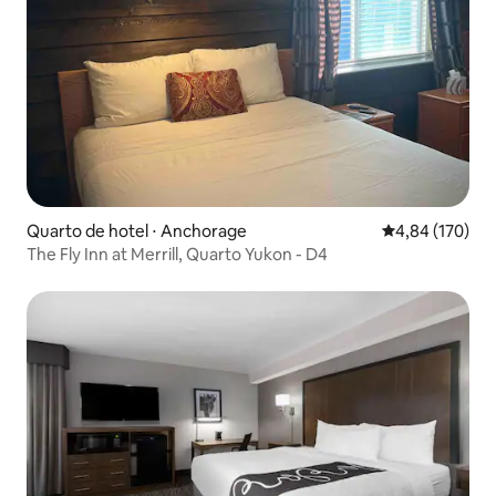
Quarto de hotel ⋅ Anchorage
4,84 de uma av
4,84 (170)
The Fly Inn at Merrill, Quarto Yukon - D4