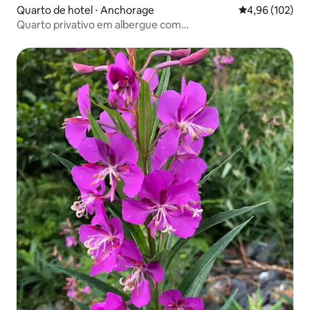
Quarto de hotel ⋅ Anchorage
4,96 de uma av
4,96 (102)
Quarto privativo em albergue com
vista/estacionamento/academia 303