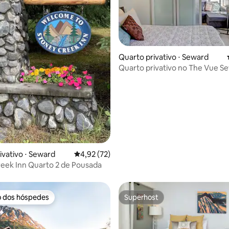
média de 5, 62 avaliações
Quarto privativo ⋅ Seward
Quarto privativo no The Vue S
Quarto Oeste
ivativo ⋅ Seward
4,92 de uma avaliação média de 5, 72 avalia
4,92 (72)
eek Inn Quarto 2 de Pousada
o dos hóspedes
Superhost
o dos hóspedes
Superhost