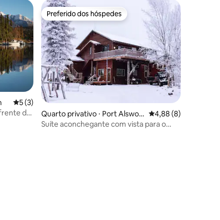
Preferido dos hóspedes
Preferido dos hóspedes
h
5 de uma avaliação média de 5, 3 avaliações
5 (3)
 frente do
ções
Quarto privativo ⋅ Port Alswort
4,88 de uma avaliaçã
4,88 (8)
h
Suíte aconchegante com vista para o
lago