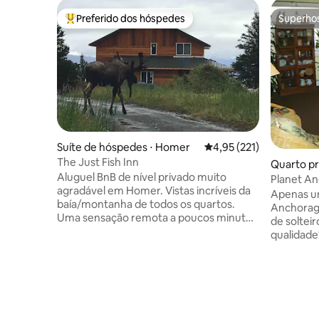
Preferido dos hóspedes
Superho
Entre os melhores preferidos dos hóspedes
Superho
Suíte de hóspedes ⋅ Homer
4,95 de uma avaliação m
4,95 (221)
The Just Fish Inn
Quarto pr
Aluguel BnB de nível privado muito
Planet An
agradável em Homer. Vistas incríveis da
Zebra"
Apenas u
baía/montanha de todos os quartos.
Anchorage
Uma sensação remota a poucos minutos
de solteir
da cidade e do spit. Nível privado e
qualidade? Aqui é onde eu lhe d
entrada. 2 quartos com cama queen size
pouco da 
e duas camas de solteiro em cada. Futon
os anos 1
de tamanho completo na sala de estar
militar. Banheiro compartilhado também,
para dormir até 5 pessoas. Cozinha
tudo no nível pr
completa e banheira com lavanderia.
minha sal
Congelador para armazenar sua pesca!
para aqu