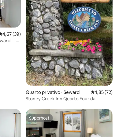
4,67 de uma avaliação média de 5, 39 avaliações
4,67 (39)
eward —
ções
Quarto privativo ⋅ Seward
4,85 de uma avaliação
4,85 (72)
Stoney Creek Inn Quarto Four da
Pousada
Superhost
Superhost