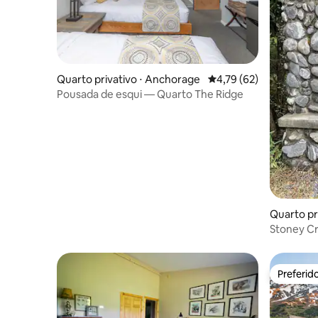
Quarto privativo ⋅ Anchorage
4,79 de uma avaliação 
4,79 (62)
Pousada de esqui — Quarto The Ridge
Quarto pr
Stoney Cr
Preferid
Preferid