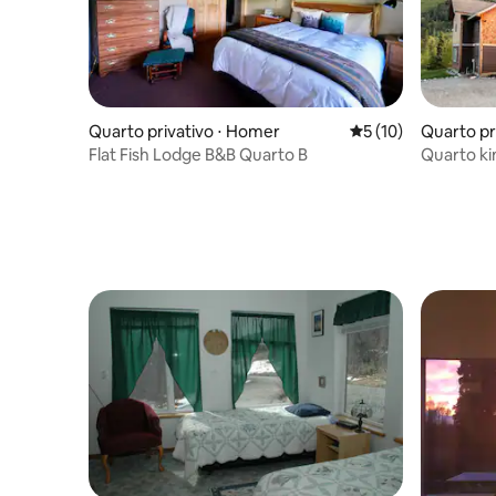
Quarto privativo ⋅ Homer
5 de uma avaliação 
5 (10)
Quarto pr
Flat Fish Lodge B&B Quarto B
Quarto ki
espetacul