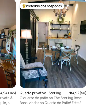
Quarto p
Preferido dos hóspedes
Prefe
Entre os melhores preferidos dos hóspedes
Entre o
e
Quarto co
comodida
Espaço si
tranquili
com conf
edredom 
profundo
banheiro
hóspedes 
Jack & Ji
fazer se
ções
própria 
hidromas
está semp
meia-noit
Uma casa
tempo soz
da Mãe N
,94 de uma avaliação média de 5, 145 avaliações
4,94 (145)
Quarto privativo ⋅ Sterling
4,92 de uma avaliação
4,92 (50)
rivate &
O quarto do pátio no The Sterling Rose
BnB
ilo, a
Boas-vindas ao Quarto do Pátio! Este é