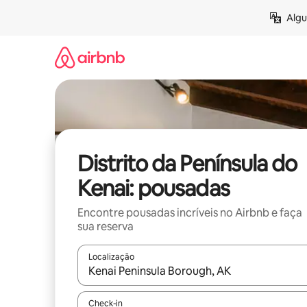
Pular
Algu
para
o
conteúdo
Distrito da Península do
Kenai: pousadas
Encontre pousadas incríveis no Airbnb e faça
sua reserva
Localização
Quando os resultados estiverem disponíveis, expl
Check-in