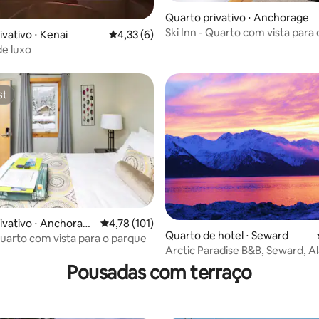
média de 5, 28 avaliações
Quarto privativo ⋅ Anchorage
Ski Inn - Quarto com vista para 
vativo ⋅ Kenai
4,33 de uma avaliação média de 5, 6 avalia
4,33 (6)
e luxo
st
st
 média de 5, 6 avaliações
ivativo ⋅ Anchorag
4,78 de uma avaliação média de 5, 101 avalia
4,78 (101)
Quarto de hotel ⋅ Seward
 Quarto com vista para o parque
Arctic Paradise B&B, Seward, A
Pousadas com terraço