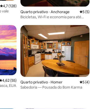
4,7 de uma avaliação média de 5, 128 avaliações
4,7 (128)
o vale
ções
Quarto privativo ⋅ Anchorage
5 de uma avaliaçã
5 (5)
Bicicletas, Wi-Fi e economia para até
quatro pessoas
ções
4,62 de uma avaliação média de 5, 55 avaliações
4,62 (55)
Quarto privativo ⋅ Homer
5 de uma avaliaçã
5 (4)
lasca, EUA
Sabedoria — Pousada do Bom Karma