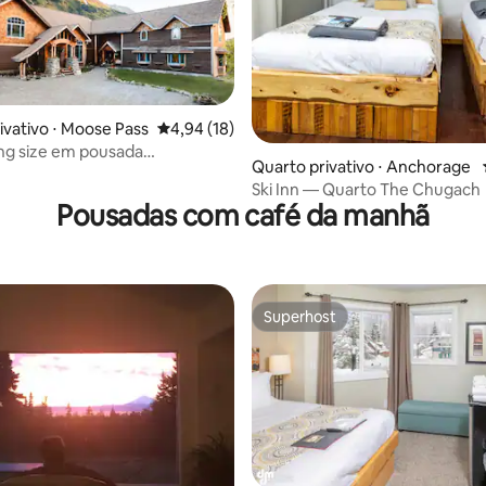
média de 5, 10 avaliações
ivativo ⋅ Moose Pass
4,94 de uma avaliação média de 5, 18 avalia
4,94 (18)
ng size em pousada
Quarto privativo ⋅ Anchorage
ar
Ski Inn — Quarto The Chugach
Pousadas com café da manhã
Superhost
Superhost