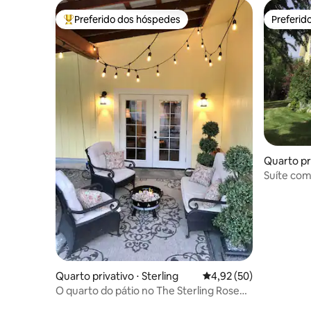
Preferido dos hóspedes
Preferid
Entre os melhores preferidos dos hóspedes
Preferid
Quarto pri
Suíte com
Sterling 
Quarto privativo ⋅ Sterling
4,92 de uma avaliação 
4,92 (50)
O quarto do pátio no The Sterling Rose
BnB