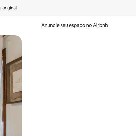
 original
Anuncie seu espaço no Airbnb
 deslizando o dedo na tela.