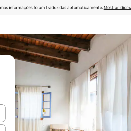
mas informações foram traduzidas automaticamente. 
Mostrar idioma
ore-os usando as seta para cima e para baixo do teclado ou tocando e