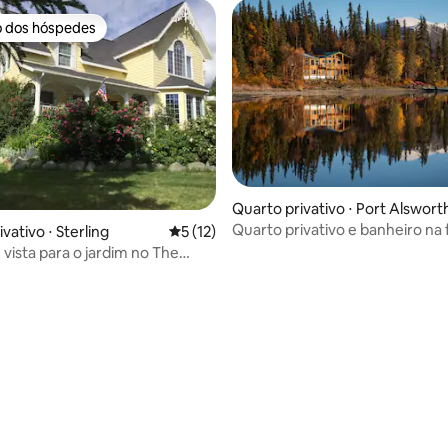
o dos hóspedes
o dos hóspedes
Quarto privativo ⋅ Port Alswort
Quarto privativo e banheiro na
vativo ⋅ Sterling
5 de uma avaliação média de 5, 12 avalia
5 (12)
lago, WildernessPro Lodge
 vista para o jardim no The
Rose BnB
média de 5, 50 avaliações