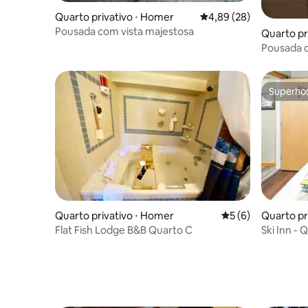
Quarto privativo ⋅ Homer
4,89 de uma avaliação 
4,89 (28)
Pousada com vista majestosa
Quarto pri
Pousada d
Superho
Superho
Quarto privativo ⋅ Homer
5 de uma avaliação
5 (6)
Quarto pr
e
Flat Fish Lodge B&B Quarto C
Ski Inn -