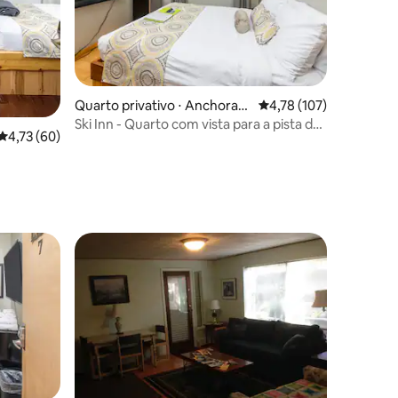
ções
Quarto privativo ⋅ Anchorag
4,78 de uma avaliação 
4,78 (107)
e
Ski Inn - Quarto com vista para a pista de
4,73 de uma avaliação média de 5, 60 avaliações
4,73 (60)
esqui