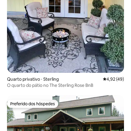
Quarto privativo ⋅ Sterling
4,92 de uma a
4,92 (49)
O quarto do pátio no The Sterling Rose BnB
Preferido dos hóspedes
Preferido dos hóspedes