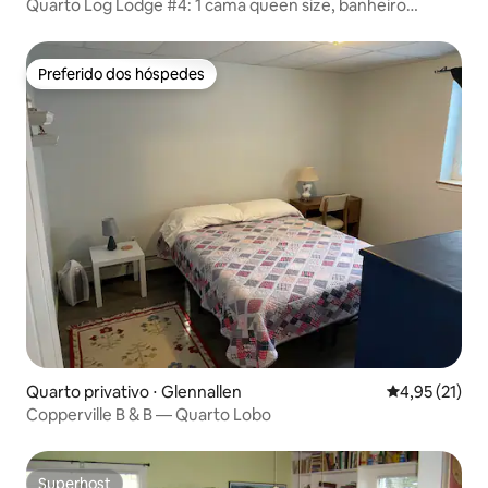
Quarto Log Lodge #4: 1 cama queen size, banheiro
privativo
Preferido dos hóspedes
Preferido dos hóspedes
Quarto privativo ⋅ Glennallen
4,95 de uma a
4,95 (21)
Copperville B & B — Quarto Lobo
Superhost