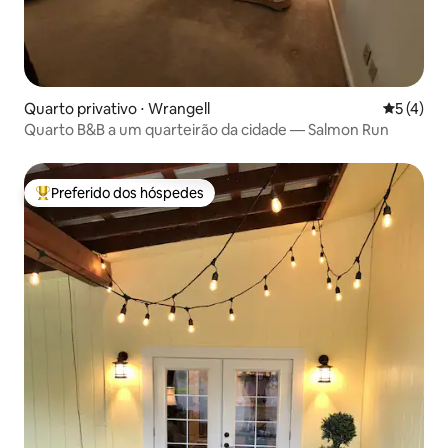
Quarto privativo ⋅ Wrangell
5 de uma 
5 (4)
Quarto B&B a um quarteirão da cidade — Salmon Run
Preferido dos hóspedes
Entre os melhores preferidos dos hóspedes