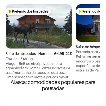
Preferido dos hóspedes
Preferido dos 
Entre os melhores preferidos dos hóspedes
Entre os melhore
Suíte de hóspedes
Pousada para viaj
Suíte de hóspedes ⋅ Homer
4,95 de uma avaliação média de 
4,95 (221)
museu vivo, Palme
Entre em um muse
The Just Fish Inn
encontra o passad
Aluguel BnB de nível privado muito
experiência de vi
agradável em Homer. Vistas incríveis da
estrelas de Palmer
baía/montanha de todos os quartos.
para fãs de ficção
Uma sensação remota a poucos minutos
cinema e mentes curios
Alasca: comodidades populares para
da cidade e do spit. Nível privado e
acordar em um qua
entrada. 2 quartos com cama queen size
pousadas
seus filmes de vi
e duas camas de solteiro em cada. Futon
favoritos, com vis
de tamanho completo na sala de estar
montanhas e um c
para dormir até 5 pessoas. Cozinha
encantador a pou
completa e banheira com lavanderia.