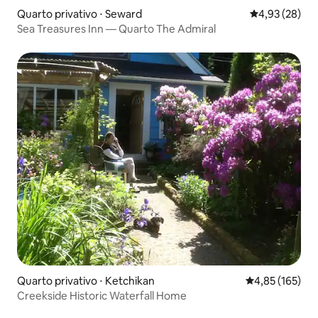
Quarto privativo ⋅ Seward
4,93 de uma a
4,93 (28)
Sea Treasures Inn — Quarto The Admiral
Quarto privativo ⋅ Ketchikan
4,85 de uma av
4,85 (165)
Creekside Historic Waterfall Home