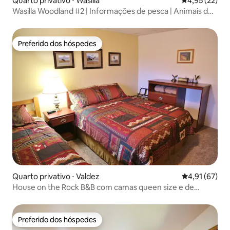
Quarto privativo ⋅ Wasilla
4,95 de uma a
4,95 (22)
Wasilla Woodland #2 | Informações de pesca | Animais de
estimação permitidos
Preferido dos hóspedes
Preferido dos hóspedes
Quarto privativo ⋅ Valdez
4,91 de uma a
4,91 (67)
House on the Rock B&B com camas queen size e de
solteiro e banheiro
Preferido dos hóspedes
Preferido dos hóspedes