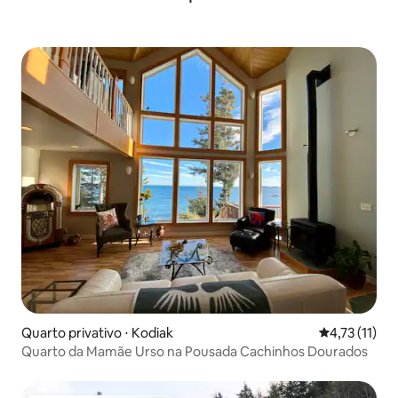
Quarto privativo ⋅ Kodiak
4,73 de uma a
4,73 (11)
Quarto da Mamãe Urso na Pousada Cachinhos Dourados