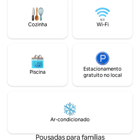
distância. Esta ext
Congelador para armazenar sua pesca!
segundo andar é 
Itens de café da manhã na geladeira
hospedagem — é 
para você se preparar à vontade. A vida
tempo particular,
selvagem frequenta o quintal.
imagineer da Walt
Cozinha
Wi-Fi
Realizamos viagens de pesca guiadas em
alegria, admiração
todos os rios da Península de Kenai e
reservamos viagens de halibute
também.
Estacionamento
Piscina
gratuito no local
Ar-condicionado
Pousadas para famílias