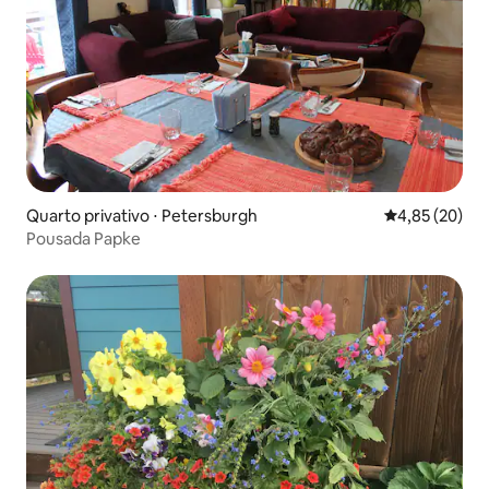
Quarto privativo ⋅ Petersburgh
4,85 de uma a
4,85 (20)
Pousada Papke