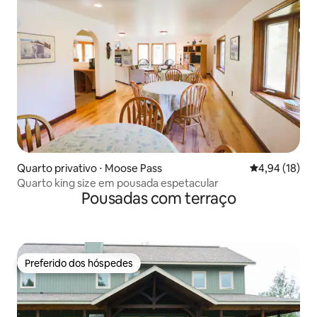
Quarto privativo ⋅ Moose Pass
4,94 de uma a
4,94 (18)
Quarto king size em pousada espetacular
Pousadas com terraço
Preferido dos hóspedes
Preferido dos hóspedes