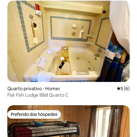
Quarto privativo ⋅ Homer
5 de uma 
5 (6)
Flat Fish Lodge B&B Quarto C
Preferido dos hóspedes
Preferido dos hóspedes