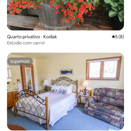
Quarto privativo ⋅ Kodiak
5 de uma 
5 (8)
Estúdio com carro!
Superhost
Superhost