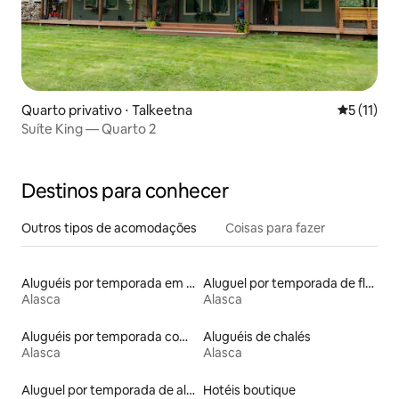
Quarto privativo ⋅ Talkeetna
5 de uma a
5 (11)
Suíte King — Quarto 2
Destinos para conhecer
Outros tipos de acomodações
Coisas para fazer
Aluguéis por temporada em hotéis-fazenda
Aluguel por temporada de flats
Alasca
Alasca
Aluguéis por temporada com banheira de hidromassagem
Aluguéis de chalés
Alasca
Alasca
Aluguel por temporada de alojamentos ecológicos
Hotéis boutique