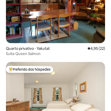
Quarto privativo ⋅ Yakutat
4,95 de uma a
4,95 (22)
Suíte Queen Salmon
Preferido dos hóspedes
Entre os melhores preferidos dos hóspedes