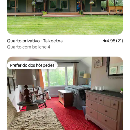
Quarto privativo ⋅ Talkeetna
4,95 de uma a
4,95 (21)
Quarto com beliche 4
Preferido dos hóspedes
Preferido dos hóspedes