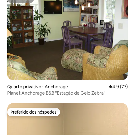
Superhost
Quarto privativo ⋅ Anchorage
4,9 de uma a
4,9 (77)
Planet Anchorage B&B "Estação de Gelo Zebra"
Preferido dos hóspedes
Preferido dos hóspedes