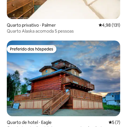
Quarto privativo ⋅ Palmer
4,98 de uma av
4,98 (131)
Quarto Alaska acomoda 5 pessoas
Preferido dos hóspedes
Preferido dos hóspedes
Quarto de hotel ⋅ Eagle
5 de uma 
5 (7)