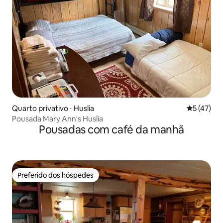
Quarto privativo ⋅ Huslia
5 de uma a
5 (47)
Pousada Mary Ann's Huslia
Pousadas com café da manhã
Preferido dos hóspedes
Preferido dos hóspedes