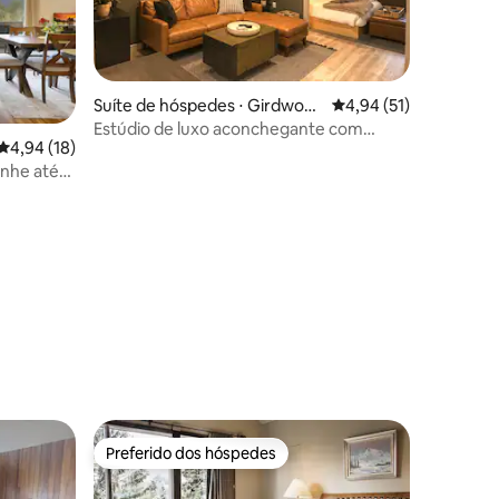
Suíte de hóspedes ⋅ Girdwoo
4,94 de uma avaliação
4,94 (51)
d
Estúdio de luxo aconchegante com
4,94 de uma avaliação média de 5, 18 avaliações
4,94 (18)
lareira e roupa de cama macia
inhe até
ções
Preferido dos hóspedes
Preferido dos hóspedes