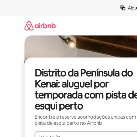
Pular
Algu
para
o
conteúdo
Distrito da Península do
Kenai: aluguel por
temporada com pista d
esqui perto
Encontre e reserve acomodações únicas com
pista de esqui perto no Airbnb
Localização