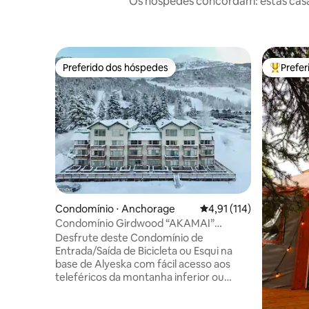
Os hóspedes concordam: estas casas
Preferido dos hóspedes
Prefe
Preferido dos hóspedes
Entre os
Condomínio ⋅ Anchorage
4,91 de uma avaliação m
4,91 (114)
Condomínio Girdwood “AKAMAI”
(entrada/saída para bicicleta/esqui)
Desfrute deste Condomínio de
Entrada/Saída de Bicicleta ou Esqui na
base de Alyeska com fácil acesso aos
teleféricos da montanha inferior ou
superior. Este condomínio acolhedor no
térreo tem sua própria entrada sem