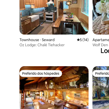
Townhouse ⋅ Seward
5 de uma avaliação 
5 (14)
Apartame
Oz Lodge: Chalé Tiehacker
Wolf Den 
Lo
Preferido dos hóspedes
Preferid
Preferido dos hóspedes
Preferid