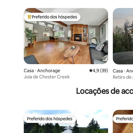
Preferido dos hóspedes
Entre os melhores preferidos dos hóspedes
Casa ⋅ Anchorage
4,9 de uma avaliação 
4,9 (39)
Casa ⋅ A
Joia de Chester Creek
Retiro de
Acomodaç
Locações de aco
Preferido dos hóspedes
Preferid
Preferido dos hóspedes
Preferid