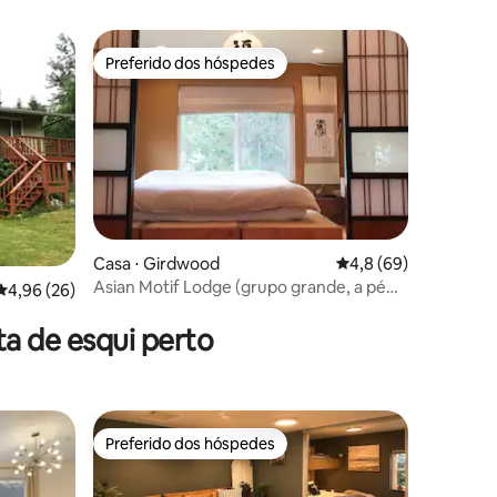
Preferido dos hóspedes
os hóspedes
Preferido dos hóspedes
Casa ⋅ Girdwood
4,8 de uma avaliação
4,8 (69)
ções
Asian Motif Lodge (grupo grande, a pé
4,96 de uma avaliação média de 5, 26 avaliações
4,96 (26)
até o resort)
a de esqui perto
Preferido dos hóspedes
os hóspedes
Preferido dos hóspedes