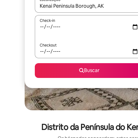
Quando os resultados estiverem disponíveis, expl
Check-in
Checkout
Buscar
Distrito da Península do K