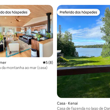
rido dos hóspedes
Preferido dos hóspedes
 melhores preferidos dos hóspedes
Preferido dos hóspedes
édia de 5, 144 avaliações
omer
5 de uma avaliação média de 5, 8 avalia
5 (8)
 da montanha ao mar (casa)
Casa ⋅ Kenai
Casa de fazenda no lago de Dan