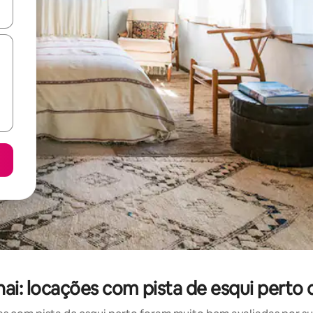
ore-os usando as seta para cima e para baixo do teclado ou tocando e
enai: locações com pista de esqui perto