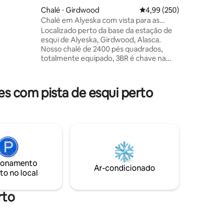
to de
Chalé ⋅ Girdwood
4,99 de uma avaliação m
4,99 (250)
uíte
Chalé em Alyeska com vista para as
montanhas Vistas | Caminhe até tudo
Localizado perto da base da estação de
eta, 2
ções
esqui de Alyeska, Girdwood, Alasca.
ra
Nosso chalé de 2400 pés quadrados,
totalmente equipado, 3BR é chave na
ível.
mão para qualquer férias e estamos
de alta
empenhados em torná-lo uma ótima
estadia para você e seus hóspedes!
es com pista de esqui perto
Excelente para casais, famílias ou
leTV
pequenos grupos. A uma curta distância
a pé de teleféricos, trilhas de esqui e
caminhadas XC, lojas, restaurantes e
muito mais. Esta localização oferece uma
combinação perfeita de vistas e
proximidade ao acesso à montanha, ao
mesmo tempo em que proporciona a
ionamento
Ar-condicionado
tranquilidade silenciosa de um
to no local
aconchegante Mt. Chalet.
rto