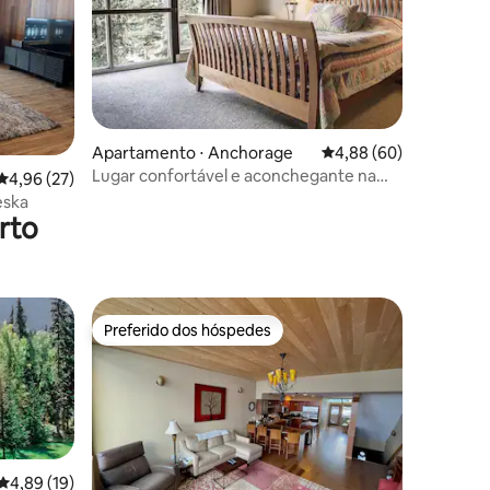
Apartamento ⋅ Anchorage
4,88 de uma avaliação 
4,88 (60)
Lugar confortável e aconchegante na
ções
4,96 de uma avaliação média de 5, 27 avaliações
4,96 (27)
montanha
eska
rto
Preferido dos hóspedes
Preferido dos hóspedes
4,89 de uma avaliação média de 5, 19 avaliações
4,89 (19)