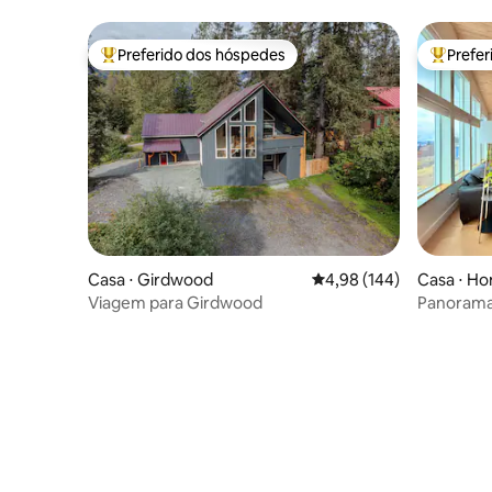
Preferido dos hóspedes
Prefe
Entre os melhores preferidos dos hóspedes
Entre os
Casa ⋅ Girdwood
4,98 de uma avaliação m
4,98 (144)
Casa ⋅ H
Viagem para Girdwood
Panorama