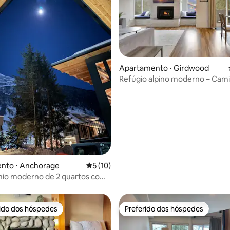
média de 5, 46 avaliações
Apartamento ⋅ Girdwood
Refúgio alpino moderno – Cam
trilhas, restaurantes, SPA
nto ⋅ Anchorage
5 de uma avaliação média de 5, 10 avalia
5 (10)
io moderno de 2 quartos com
ima - a poucos passos dos
os
rido dos hóspedes
Preferido dos hóspedes
 melhores preferidos dos hóspedes
Preferido dos hóspedes