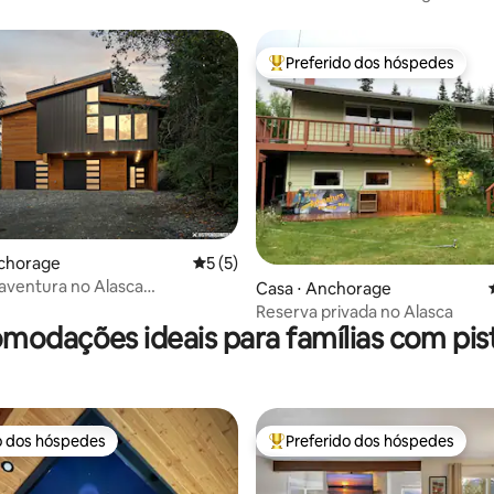
Preferido dos hóspedes
Entre os melhores preferidos d
média de 5, 39 avaliações
nchorage
5 de uma avaliação média de 5, 5 avalia
5 (5)
 aventura no Alasca
Casa ⋅ Anchorage
ão de luxo em Girdwood
Reserva privada no Alasca
modações ideais para famílias com pist
o dos hóspedes
Preferido dos hóspedes
o dos hóspedes
Entre os melhores preferidos d