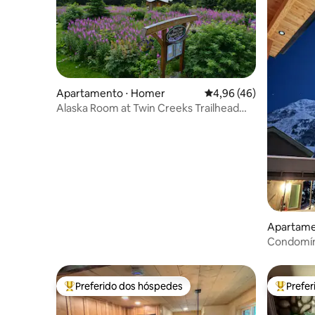
Apartamento ⋅ Homer
4,96 de uma avaliação 
4,96 (46)
Alaska Room at Twin Creeks Trailhead
Lodge
Apartame
Condomín
vista máx
teleféric
Preferido dos hóspedes
Prefe
Entre os melhores preferidos dos hóspedes
Entre os