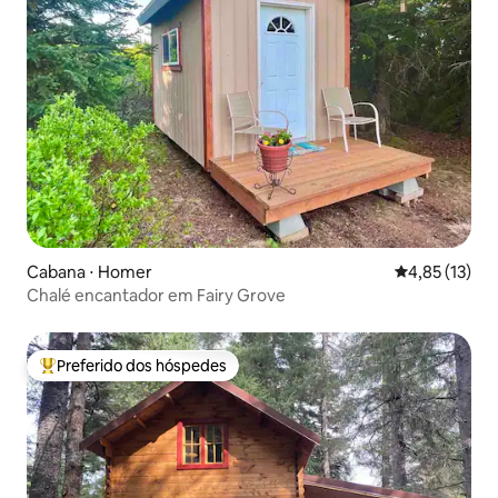
Cabana ⋅ Homer
4,85 de uma a
4,85 (13)
Chalé encantador em Fairy Grove
Preferido dos hóspedes
Entre os melhores preferidos dos hóspedes