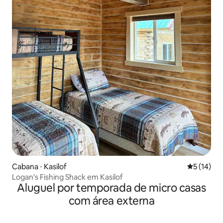
Cabana ⋅ Kasilof
5 de uma a
5 (14)
Logan's Fishing Shack em Kasilof
Aluguel por temporada de micro casas
com área externa