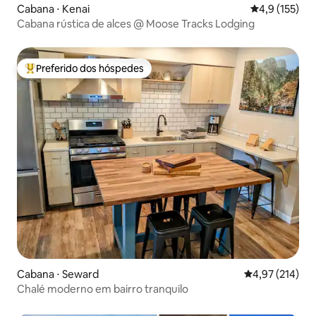
Cabana ⋅ Kenai
4,9 de uma av
4,9 (155)
Cabana rústica de alces @ Moose Tracks Lodging
Preferido dos hóspedes
Entre os melhores preferidos dos hóspedes
Cabana ⋅ Seward
4,97 de uma av
4,97 (214)
Chalé moderno em bairro tranquilo