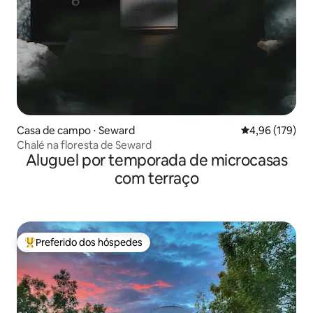
Casa de campo ⋅ Seward
4,96 de uma av
4,96 (179)
Chalé na floresta de Seward
Aluguel por temporada de microcasas
com terraço
Preferido dos hóspedes
Entre os melhores preferidos dos hóspedes