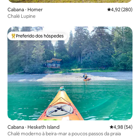
Cabana ⋅ Homer
4,92 de uma ava
4,92 (280)
Chalé Lupine
Preferido dos hóspedes
Entre os melhores preferidos dos hóspedes
Cabana ⋅ Hesketh Island
4,98 de uma a
4,98 (54)
Chalé moderno à beira-mar a poucos passos da praia