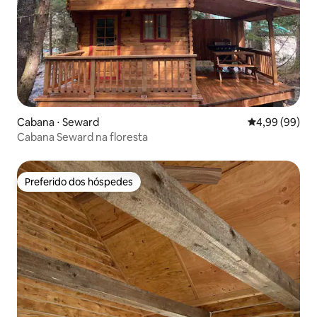
Cabana ⋅ Seward
4,99 de uma av
4,99 (99)
Cabana Seward na floresta
Preferido dos hóspedes
Preferido dos hóspedes