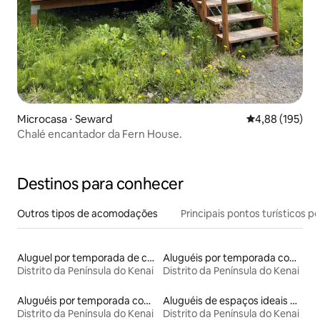
Microcasa ⋅ Seward
4,88 de uma av
4,88 (195)
Chalé encantador da Fern House.
Destinos para conhecer
Outros tipos de acomodações
Principais pontos turísticos po
Aluguel por temporada de casas de veraneio
Aluguéis por temporada com banheiro para PCD
Distrito da Península do Kenai
Distrito da Península do Kenai
Aluguéis por temporada com banheira de hidromassagem
Aluguéis de espaços ideais para famílias
Distrito da Península do Kenai
Distrito da Península do Kenai