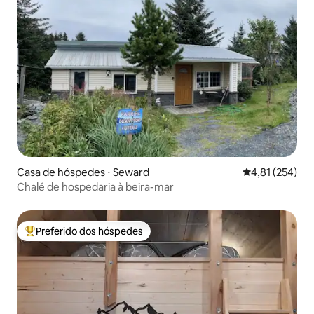
Casa de hóspedes ⋅ Seward
4,81 de uma av
4,81 (254)
Chalé de hospedaria à beira-mar
Preferido dos hóspedes
Entre os melhores preferidos dos hóspedes