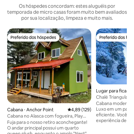
Os hóspedes concordam: estes aluguéis por
temporada de micro casas foram muito bem avaliados
por sua localização, limpeza e muito mais.
Preferido dos hóspedes
Preferido dos hó
Preferido dos hóspedes
Preferido dos hó
Lugar para ficar ⋅
Chalé Triangular G
Cabana moderna c
Luxo em um paco
Cabana ⋅ Anchor Point
4,89 de uma avaliação média de 
4,89 (129)
eficiente. Você vai adorar esta pequena
Cabana no Alasca com fogueira, Play
experiência de vida. Situado e
Fort & Inlet Views
Fuja para o nosso retiro aconchegante!
bairro residencial
O andar principal possui um quarto
conveniências de
queen plush, enquanto o amplo "Nest"