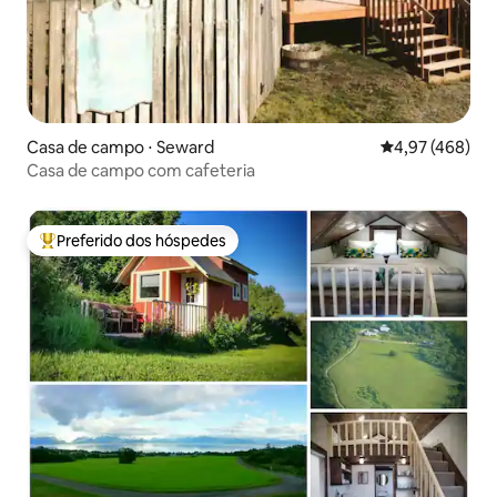
Casa de campo ⋅ Seward
4,97 de uma av
4,97 (468)
Casa de campo com cafeteria
Preferido dos hóspedes
Entre os melhores preferidos dos hóspedes