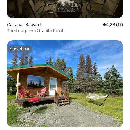
Cabana ⋅ Seward
4,88 de uma a
4,88 (17)
The Ledge em Granite Point
Superhost
Superhost