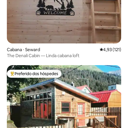
Cabana ⋅ Seward
4,93 de uma av
4,93 (121)
The Denali Cabin — Linda cabana loft
Preferido dos hóspedes
Entre os melhores preferidos dos hóspedes