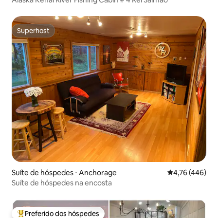
Superhost
Superhost
Suíte de hóspedes ⋅ Anchorage
4,76 de uma av
4,76 (446)
Suíte de hóspedes na encosta
Preferido dos hóspedes
Entre os melhores preferidos dos hóspedes