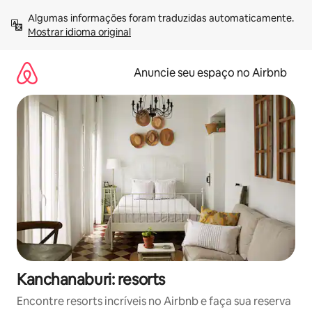
Pular
Algumas informações foram traduzidas automaticamente. 
para
Mostrar idioma original
o
conteúdo
Anuncie seu espaço no Airbnb
Kanchanaburi: resorts
Encontre resorts incríveis no Airbnb e faça sua reserva