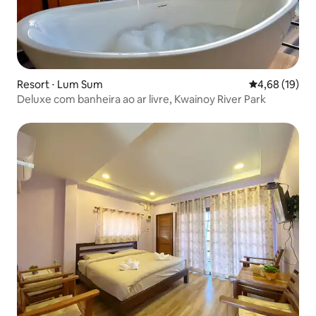
Resort ⋅ Lum Sum
4,68 de uma a
4,68 (19)
Deluxe com banheira ao ar livre, Kwainoy River Park