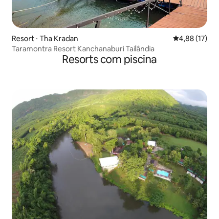
Resort ⋅ Tha Kradan
4,88 de uma a
4,88 (17)
Taramontra Resort Kanchanaburi Tailândia
Resorts com piscina