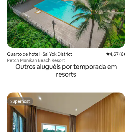
Quarto de hotel ⋅ Sai Yok District
4,67 de uma 
4,67 (6)
Petch Manikan Beach Resort
Outros aluguéis por temporada em
resorts
Superhost
Superhost