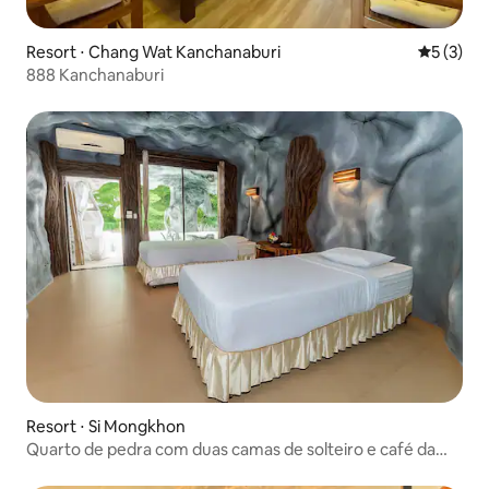
Resort ⋅ Chang Wat Kanchanaburi
5 de uma 
5 (3)
888 Kanchanaburi
Resort ⋅ Si Mongkhon
Quarto de pedra com duas camas de solteiro e café da
manhã