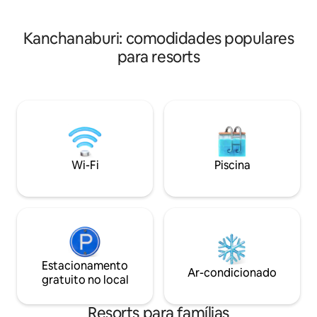
House fornece serviço de transporte
para a conveniência dos hóspedes.
Kanchanaburi: comodidades populares
Aproveite o fácil acesso a lugares
famosos e restaurantes nas
para resorts
proximidades deste lugar encantador
para ficar.
Wi-Fi
Piscina
Estacionamento
Ar-condicionado
gratuito no local
Resorts para famílias