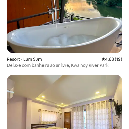
Resort ⋅ Lum Sum
4,68 de uma a
4,68 (19)
Deluxe com banheira ao ar livre, Kwainoy River Park