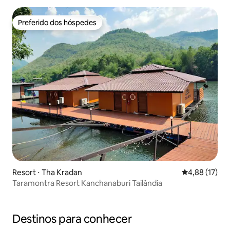
Preferido dos hóspedes
Preferido dos hóspedes
Resort ⋅ Tha Kradan
4,88 de uma a
4,88 (17)
Taramontra Resort Kanchanaburi Tailândia
Destinos para conhecer