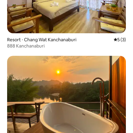
Resort ⋅ Chang Wat Kanchanaburi
5 de uma 
5 (3)
888 Kanchanaburi