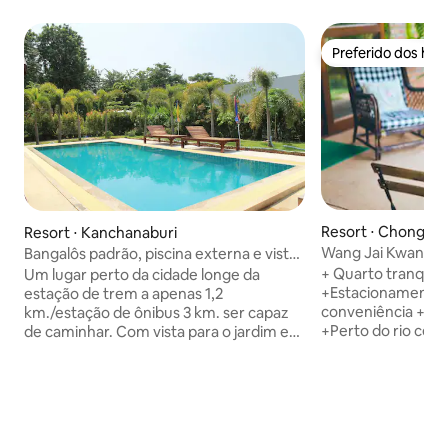
Preferido dos hó
Preferido dos hó
Resort ⋅ Chong Sa
Resort ⋅ Kanchanaburi
Wang Jai Kwang S
Bangalôs padrão, piscina externa e vista
para o jardim
+ Quarto tranquil
Um lugar perto da cidade longe da
+Estacionamento +
estação de trem a apenas 1,2
conveniência +Per
km./estação de ônibus 3 km. ser capaz
+Perto do rio cerc
de caminhar. Com vista para o jardim e
queda de água Er
piscina exterior, o alojamento em Jim
+Perto da morte a
Guesthouse está equipado com ar
da queda de água S
condicionado, geladeira e banheiro
km. +Pode chegar de Kanchanaburi-
privativo com chuveiro, produtos de
Erawan Waterfall 
higiene pessoal gratuitos e toalhas.
mortercycle para a
Incluindo café da manhã fácil. Jim Guest