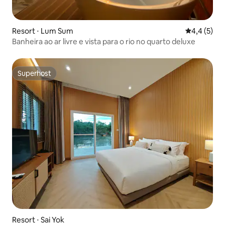
Resort ⋅ Lum Sum
4,4 de uma 
4,4 (5)
Banheira ao ar livre e vista para o rio no quarto deluxe
Superhost
Superhost
Resort ⋅ Sai Yok