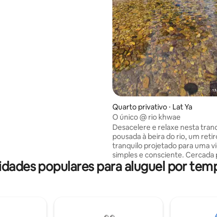
, aluguel de carros e aluguel de
eu da Guerra e da Casa. e a 25
ade de Mallika, B88124
Quarto privativo ⋅ Lat Ya
O único @ rio khwae
Desacelere e relaxe nesta tranq
pousada à beira do rio, um retir
tranquilo projetado para uma v
simples e consciente. Cercada 
dades populares para aluguel por tem
natureza e refrescada por bris
do rio, esta acomodação priva
uma fuga tranquila de rotinas a
lugares lotados. Comece o dia
som da água corrente, desfrut
manhãs sem pressa com café à 