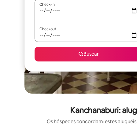
Check-in
Checkout
Buscar
Kanchanaburi: alu
Os hóspedes concordam: estes aluguéis 