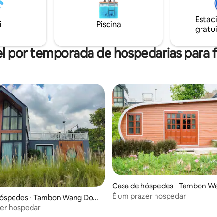
rio e deixe seu tempo passar
naturalmente sem horários ou 
Estac
Este espaço convida ao descans
i
Piscina
gratui
reflexão e a uma conexão mais
com a natureza.
l por temporada de hospedarias para f
Casa de hóspedes ⋅ Tambon W
g
É um prazer hospedar
hóspedes ⋅ Tambon Wang Don
zer hospedar