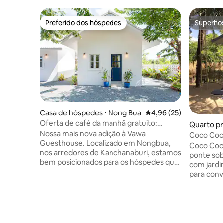
Preferido dos hóspedes
Superho
Preferido dos hóspedes
Superho
Casa de hóspedes ⋅ Nong Bua
4,96 de uma avaliação 
4,96 (25)
Oferta de café da manhã gratuito:
Quarto pr
agosto a setembro de 2026
Nossa mais nova adição à Vawa
Coco Coo
Guesthouse. Localizado em Nongbua,
Coco Cooz
nos arredores de Kanchanaburi, estamos
ponte sob
bem posicionados para os hóspedes que
com jardi
desejam estar perto da cidade e também
para conv
no mesmo caminho para o Parque
grátis, á
Nacional de Erawan. Esta casa de
gratuito. Todas as unidades possuem
hóspedes estúdio é perfeita para 2
pátio, TV 
pessoas com estas comodidades
com comod
incluídas: → Smart TV com Netflix grátis
e chuveir