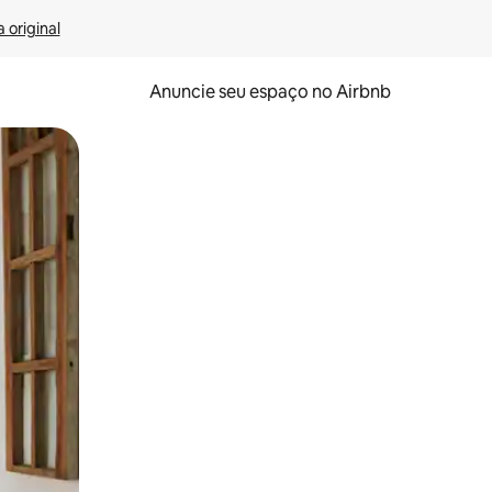
 original
Anuncie seu espaço no Airbnb
 deslizando o dedo na tela.