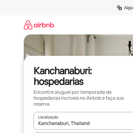
Pular
Algu
para
o
conteúdo
Kanchanaburi:
hospedarias
Encontre aluguel por temporada de
hospedarias incríveis no Airbnb e faça sua
reserva
Localização
Quando os resultados estiverem disponíveis, expl