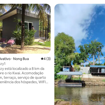
st
st
média de 5, 25 avaliações
ivativo ⋅ Nong Bua
4 de uma avaliação média de 5, 3 avalia
4 (3)
zy1
y está localizado a 8 km da
re o rio Kwai. Acomodação
m, terraço, serviço de quarto
eniência dos hóspedes, WIFI
rea de estacionamento privativo
de tela plana, banheiro privativo
idades de banheiro gratuitas
o, varanda com vista para o