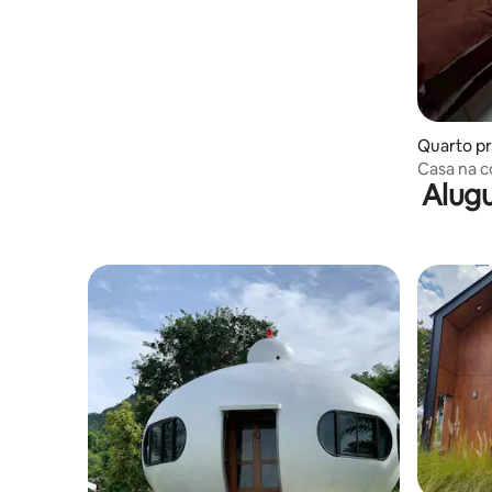
Quarto pr
Casa na c
Alugu
Kanchanab