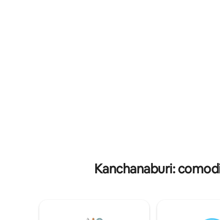
→ Wi-Fi rápido → Bicicleta grátis Cozinha
jardim. Coco Coozy oferece aluguel de
→ pequena para cozinhar levemente
bicicletas
Banheiro → privado Passeios → privativos
carros. A propriedade está localizada a 12
de um dia e aluguel de carros com
km do Mus
motorista → Aluguel de motocicletas no
km da cid
local (por favor, reserve com
antecedência)
Kanchanaburi: comodi