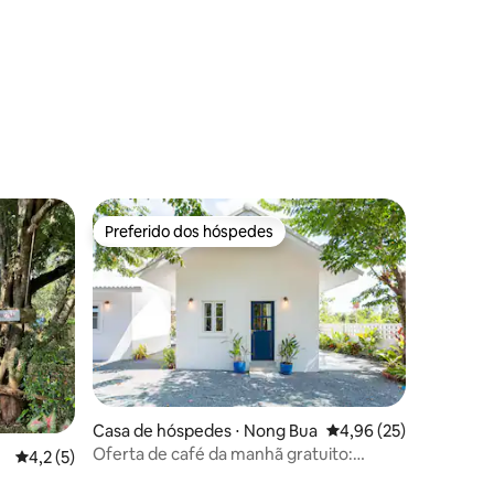
Preferido dos hóspedes
Preferido dos hóspedes
Casa de hóspedes ⋅ Nong Bua
4,96 de uma avaliação
4,96 (25)
Oferta de café da manhã gratuito:
4,2 de uma avaliação média de 5, 5 avaliações
4,2 (5)
agosto a setembro de 2026