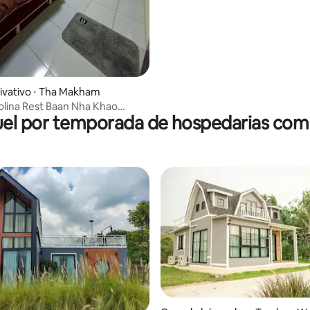
ivativo ⋅ Tha Makham
olina Rest Baan Nha Khao
el por temporada de hospedarias com
uri (Quarto 2)