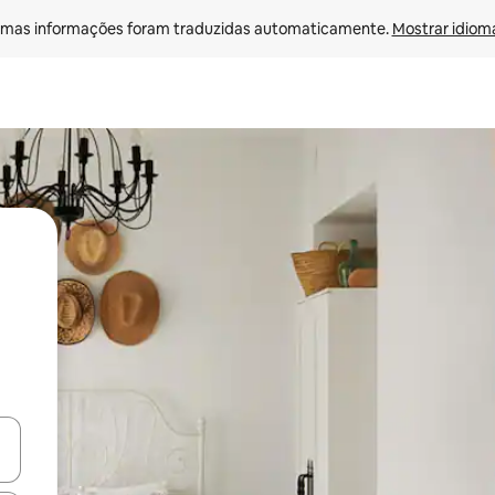
mas informações foram traduzidas automaticamente. 
Mostrar idioma
ore-os usando as seta para cima e para baixo do teclado ou tocando e