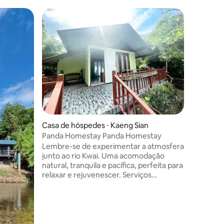
Casa de 
Preferi
Preferi
Oferta d
agosto a
Bem-vind
espaçosa
perfeito 
Kanchana
curta dist
pousada e
adultos 
incluídas: → Smart TV com Netfli
gratuita → WI-FI RÁPIDO Bicicleta →
ções
Casa de hóspedes ⋅ Kaeng Sian
Grátis K
refeições
Panda Homestay Panda Homestay
Passeios 
Lembre-se de experimentar a atmosfera
com moto
junto ao rio Kwai. Uma acomodação
natural, tranquila e pacífica, perfeita para
relaxar e rejuvenescer. Serviços
abrangentes: • Quarto confortável,
baseado na natureza • Comida deliciosa
e fresca • Locais para banquetes,
seminários e eventos especiais • Pátio de
tendas e atividades ao ar livre • Canto de