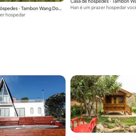
Casa de hóspedes ⋅ Tambon W
g
Han é um prazer hospedar voc
hóspedes ⋅ Tambon Wang Don
zer hospedar