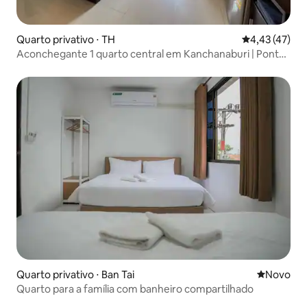
Quarto privativo ⋅ TH
4,43 de uma a
4,43 (47)
Aconchegante 1 quarto central em Kanchanaburi | Ponte
do Rio Kwai
Quarto privativo ⋅ Ban Tai
Novo lugar
Novo
Quarto para a família com banheiro compartilhado