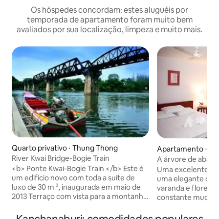
Os hóspedes concordam: estes aluguéis por
temporada de apartamento foram muito bem
avaliados por sua localização, limpeza e muito mais.
Quarto privativo ⋅ Thung Thong
Apartamento ⋅ No
River Kwai Bridge-Bogie Train
A árvore de abaca
vista para a colina
<b> Ponte Kwai-Bogie Train </b> Este é
Uma excelente su
um edifício novo com toda a suíte de
uma elegante cas
luxo de 30 m ², inaugurada em maio de
varanda e flores
2013 Terraço com vista para a montanha
constante mudança
para ler o romance favorito ou para os
do parque naciona
móveis de teca do iPad , bem
uma vista para o 