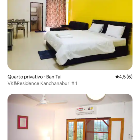
Quarto privativo ⋅ Ban Tai
4,5 de uma 
4,5 (6)
VK&Residence Kanchanaburi # 1