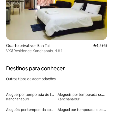
Quarto privativo ⋅ Ban Tai
4,5 de uma 
4,5 (6)
VK&Residence Kanchanaburi # 1
Destinos para conhecer
Outros tipos de acomodações
Aluguel por temporada de tendas
Aluguéis por temporada com acesso ao lago
Kanchanaburi
Kanchanaburi
Aluguéis por temporada com banheira de hidromassagem
Aluguel por temporada de casas-barco