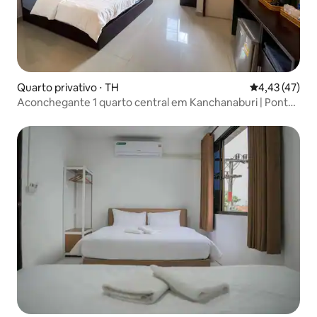
Quarto privativo ⋅ TH
4,43 de uma a
4,43 (47)
Aconchegante 1 quarto central em Kanchanaburi | Ponte
do Rio Kwai