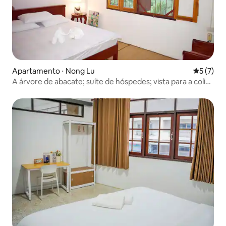
Apartamento ⋅ Nong Lu
5 de uma 
5 (7)
A árvore de abacate; suíte de hóspedes; vista para a colina
e água.