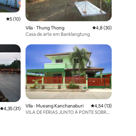
ções
5 de uma avaliação média de 5, 10 avaliações
5 (10)
Vila ⋅ Thung Thong
4,8 de uma avaliação
4,8 (30)
Casa de arte em Banklangtung
ções
Vila ⋅ Mueang Kanchanaburi
4,54 de uma avaliação
4,54 (13)
4,35 de uma avaliação média de 5, 31 avaliações
4,35 (31)
VILA DE FÉRIAS JUNTO À PONTE SOBRE
O RIO KWAI