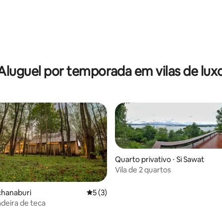
 média de 5, 9 avaliações
Aluguel por temporada em vilas de lux
Quarto privativo ⋅ Si Sawat
Vila de 2 quartos
nchanaburi
5 de uma avaliação média de 5, 3 avalia
5 (3)
adeira de teca