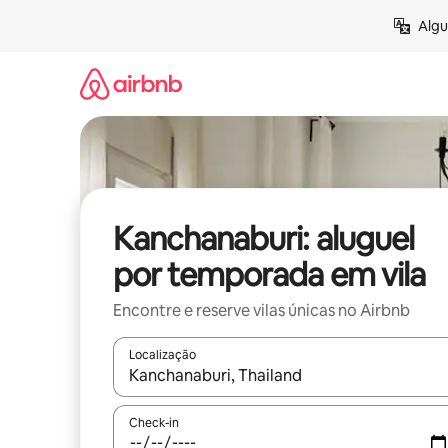
Pular
Algu
para
o
conteúdo
Kanchanaburi: aluguel
por temporada em vila
Encontre e reserve vilas únicas no Airbnb
Localização
Quando os resultados estiverem disponíveis, expl
Check-in