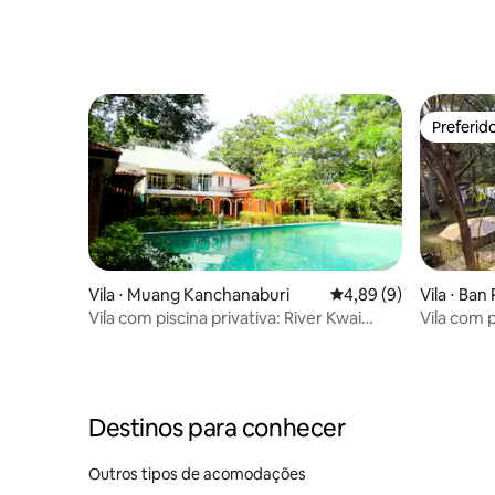
Preferid
Preferid
Vila ⋅ Muang Kanchanaburi
4,89 de uma avaliação
4,89 (9)
Vila ⋅ Ban
Vila com piscina privativa: River Kwai
Vila com p
Escape
Destinos para conhecer
Outros tipos de acomodações