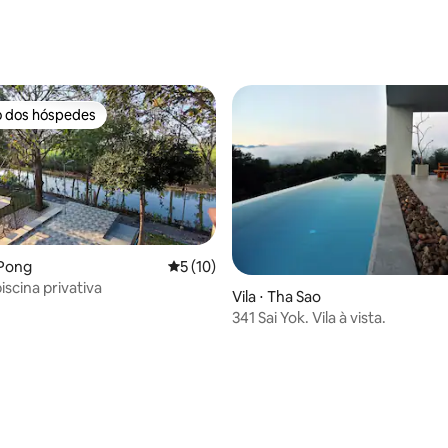
o dos hóspedes
o dos hóspedes
 média de 5, 9 avaliações
 Pong
5 de uma avaliação média de 5, 10 avalia
5 (10)
iscina privativa
Vila ⋅ Tha Sao
341 Sai Yok. Vila à vista.