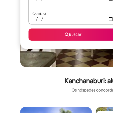
Checkout
Buscar
Kanchanaburi: a
Os hóspedes concordam