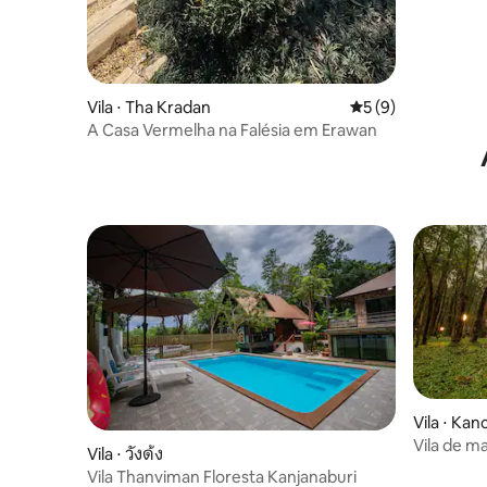
Vila ⋅ Tha Kradan
5 de uma avaliação
5 (9)
A Casa Vermelha na Falésia em Erawan
Vila ⋅ Ka
Vila de m
Vila ⋅ วังด้ง
Vila Thanviman Floresta Kanjanaburi