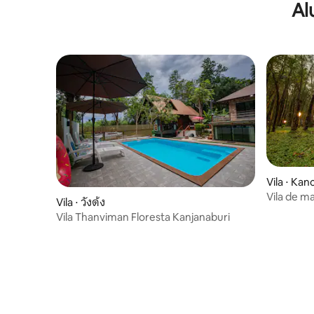
Al
Vila ⋅ Ka
Vila de m
Vila ⋅ วังด้ง
Vila Thanviman Floresta Kanjanaburi