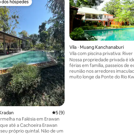
o dos hóspedes
o dos hóspedes
Vila ⋅ Muang Kanchanaburi
Vila com piscina privativa: River
média de 5, 13 avaliações
Escape
Nossa propriedade privada é id
férias em família, passeios de 
reunião nos arredores imacula
muito longe da Ponte do Rio Kw
Oferecemos quartos aconcheg
encantadores com banheiros pr
no ambiente tranquilo. O preço i
para 14 pessoas, incluindo piscina
privada, jardim, Wi-Fi e bicicleta
gratuitas. Garanta a máxima pr
 Kradan
5 de uma avaliação média de 5, 9 avalia
5 (9)
com um toque de luxo e experi
rmelha na Falésia em Erawan
estadia única como nenhuma outr
aque até a Cachoeira Erawan
pode acomodar até 18 a 22 pe
 próprio quintal. Não de um
custo adicional para pessoas ex