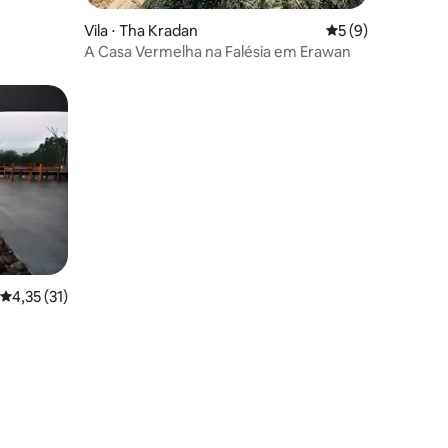
Vila ⋅ Tha Kradan
5 de uma avaliaçã
5 (9)
A Casa Vermelha na Falésia em Erawan
ções
4,35 de uma avaliação média de 5, 31 avaliações
4,35 (31)