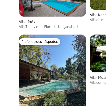
Vila ⋅ Ka
Vila de m
Vila ⋅ วังด้ง
Vila Thanviman Floresta Kanjanaburi
Preferido dos hóspedes
Preferido dos hóspedes
Vila ⋅ Mu
Vila com p
Escape