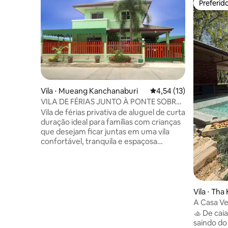
Preferid
Preferid
Vila ⋅ Mueang Kanchanaburi
4,54 de uma avaliação 
4,54 (13)
VILA DE FÉRIAS JUNTO À PONTE SOBRE
O RIO KWAI
Vila de férias privativa de aluguel de curta
duração ideal para famílias com crianças
que desejam ficar juntas em uma vila
confortável, tranquila e espaçosa
localizada em uma autêntica vila
residencial tailandesa, com grandes
centros comerciais BIG C & TMK nas
proximidades e a Ponte sobre o Rio Kwai
a apenas 900 metros de distância. As
Vila ⋅ Tha
pessoas que ficam na vila de férias de
A Casa Ve
Orny têm acesso privilegiado especial à
🚣 De cai
piscina muito grande, com restaurante à
saindo do seu