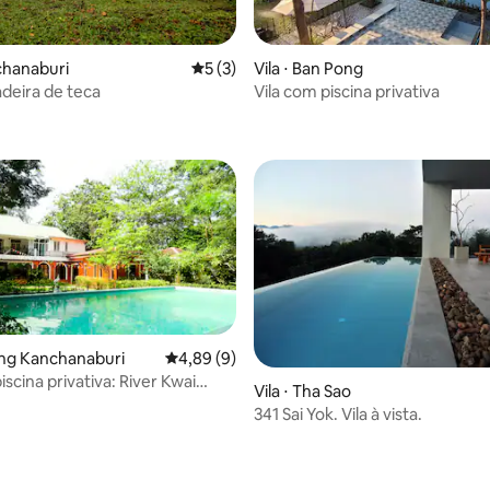
nchanaburi
5 de uma avaliação média de 5, 3 avalia
5 (3)
Vila ⋅ Ban Pong
adeira de teca
Vila com piscina privativa
ang Kanchanaburi
4,89 de uma avaliação média de 5, 9 avalia
4,89 (9)
iscina privativa: River Kwai
Vila ⋅ Tha Sao
341 Sai Yok. Vila à vista.