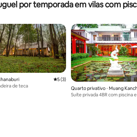
uguel por temporada em vilas com pisc
nchanaburi
5 de uma avaliação média de 5, 3 avalia
5 (3)
adeira de teca
Quarto privativo ⋅ Muang Kanc
Suíte privada 4BR com piscina 
no rio Kwai