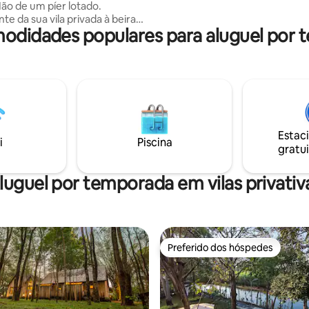
Não de um píer lotado.
e da sua vila privada à beira
odidades populares para aluguel por 
orâmica do Parque Nacional
ratique SUP, nade, faça um
à beira do rio e desfrute de
vacidade cercado por montanhas
va 🚣 5
gratuitos 🌄 Vistas do Parque
de Erawan 🔥 Churrasco à beira-
Estac
nde jardim à beira-rio 🔒 Apenas
i
Piscina
gratui
estadia A aventura
sua porta.
luguel por temporada em vilas privativ
Preferido dos hóspedes
Preferido dos hóspedes