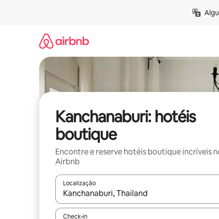
Pular
Algu
para
o
conteúdo
Kanchanaburi: hotéis
boutique
Encontre e reserve hotéis boutique incríveis n
Airbnb
Localização
Quando os resultados estiverem disponíveis, expl
Check-in