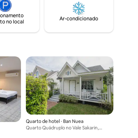
26 m² a 32,6 m², construído sobre uma
quarto e
Museum
base de madeira.
podem do
ne-Army
ionamento
Ar-condicionado
to no local
Quarto de hotel ⋅ Ban Nuea
Quarto Quádruplo no Vale Sakarin,
Kanchanaburi