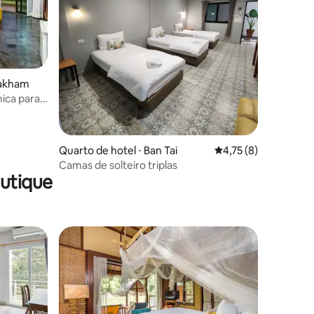
ções
makham
ica para
Quarto de hotel ⋅ Ban Tai
4,75 de uma avaliaçã
4,75 (8)
Camas de solteiro triplas
utique
os hóspedes