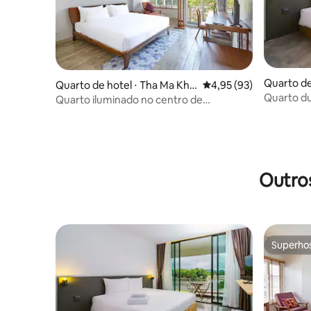
Quarto de
Quarto de hotel ⋅ Tha Ma Kha
4,95 de uma avaliação 
4,95 (93)
i
Quarto du
m
Quarto iluminado no centro de
o rio Kwai
Kanchanaburi
Outro
Superho
Superho