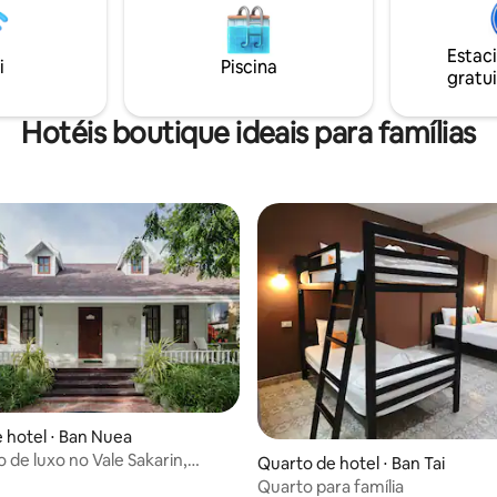
V de tela plana e ar
and 16 mi from Hellfire Pass 
ado, e os quartos selecionados
include Lawa Cave and The Ni
ossuem uma área de estar.
Estac
Battle Historical Park.
i
Piscina
gratui
Hotéis boutique ideais para famílias
 hotel ⋅ Ban Nuea
 de luxo no Vale Sakarin,
Quarto de hotel ⋅ Ban Tai
buri
Quarto para família