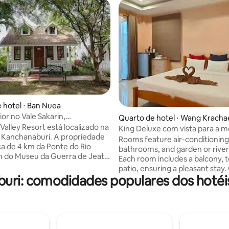
 média de 5, 6 avaliações
 hotel ⋅ Ban Nuea
ior no Vale Sakarin,
Quarto de hotel ⋅ Wang Kracha
buri
Valley Resort está localizado na
King Deluxe com vista para a 
 Kanchanaburi. A propriedade
no Rimwang the River Life
Rooms feature air-conditioning
rca de 4 km da Ponte do Rio
bathrooms, and garden or river
m do Museu da Guerra de Jeath
Each room includes a balcony, t
 de Wat Tham Seu. A
patio, ensuring a pleasant stay
de tem um serviço de
uri: comodidades populares dos hotéi
enjoy a sun terrace, lush garde
om uma
free WiFi. Additional amenities 
om vista para o jardim. Com um
lounge, beauty services, welln
privativo equipado com
packages, breakfast, dining and
de higiene pessoal gratuitos,
hour front desk. Located in Sai 
quartos do Sakarin Valley Resort
hotel is 4.3 mi from Saiyok Noi 