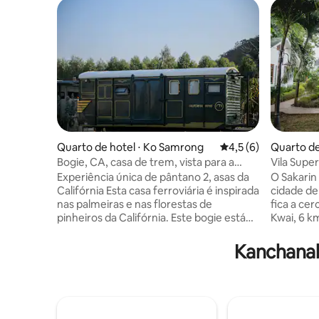
Quarto de hotel ⋅ Ko Samrong
4,5 de uma avaliação
4,5 (6)
Quarto de
Bogie, CA, casa de trem, vista para a
Vila Super
montanha da estação Nex
Kanchana
Experiência única de pântano 2, asas da
O Sakarin 
Califórnia Esta casa ferroviária é inspirada
cidade de
nas palmeiras e nas florestas de
fica a ce
pinheiros da Califórnia. Este bogie está
Kwai, 6 k
aninhado entre as montanhas, florestas
e 22,5 km
de pinheiros, florestas de eucaliptos e
proprieda
Kanchanab
um pequeno riacho para caminhar. Com
transporte. os quartos vêm c
um gramado espaçoso com mais de 3
varanda c
acres, onde estamos prontos para
banheiro 
compartilhar essa alegria com você. Na
produtos 
propriedade há 3 pântanos privados.
todos os 