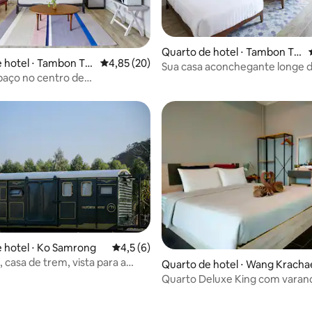
Quarto de hotel ⋅ Tambon Th
 média de 5, 4 avaliações
 hotel ⋅ Tambon Th
4,85 de uma avaliação média de 5, 20 avalia
4,85 (20)
amakam, Muang District
Sua casa aconchegante longe d
m
paço no centro de
buri
 hotel ⋅ Ko Samrong
4,5 de uma avaliação média de 5, 6 avalia
4,5 (6)
média de 5, 15 avaliações
 casa de trem, vista para a
Quarto de hotel ⋅ Wang Kracha
 da estação Nex
Quarto Deluxe King com varan
Rimwang the River Life