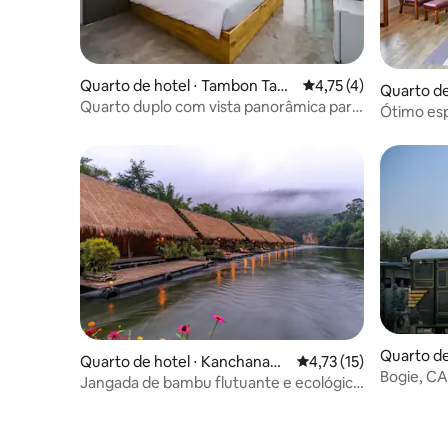
Quarto de hotel ⋅ Tambon Tam
4,75 de uma avaliação
4,75 (4)
Quarto de
akham
Quarto duplo com vista panorâmica para
amakha
Ótimo es
o rio Kwai
Kanchana
Quarto de
Quarto de hotel ⋅ Kanchanabu
4,73 de uma avaliação 
4,73 (15)
Bogie, CA,
ri
Jangada de bambu flutuante e ecológica
montanha
no rio Kwai