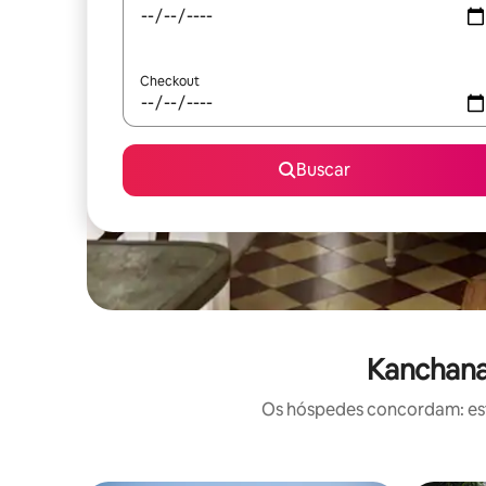
Checkout
Buscar
Kanchanab
Os hóspedes concordam: este