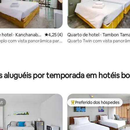
 hotel ⋅ Kanchanabur
4,25 de uma avaliação média de 5, 4 avalia
4,25 (4)
Quarto de hotel ⋅ Tambon Ta
média de 5, 93 avaliações
plo com vista panorâmica para
Quarto Twin com vista panorâm
o rio Kwai
s aluguéis por temporada em hotéis bo
st
Preferido dos hóspedes
st
Entre os melhores preferidos d