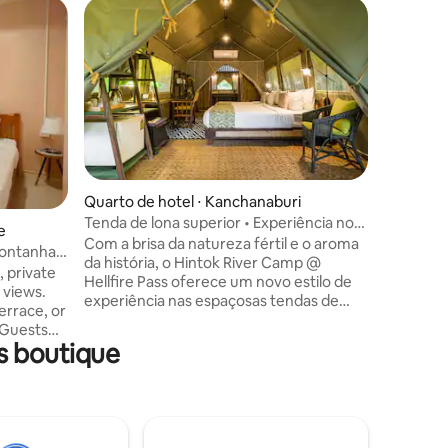
Quarto de hotel ⋅ Kanchanaburi
Quarto d
Tenda de lona superior • Experiência no
akham
Quarto d
e
Passo do Fogo do Inferno
Com a brisa da natureza fértil e o aroma
o rio Kwa
- Se voc
montanha
da história, o Hintok River Camp @
estimaçã
, private
Hellfire Pass oferece um novo estilo de
antecedê
 views.
experiência nas espaçosas tendas de
limitado 
errace, or
lona de luxo que consistem em cama de
de estimação. - Será apl
. Guests
solteiro/queen size/ tripla, banheiro
de 500 b
s boutique
n, and
privativo no quarto e chuveiro com água
noite. - Cada quarto pode acomodar um
include a
quente, ar-condicionado ajustável no
máximo de
ess
quarto, varanda privativa e móveis de
Animais 
 a 24-
madeira rústicos para seu máximo
quartos l
Yok, the
conforto. O tamanho do quarto varia de
hóspedes
Waterfall