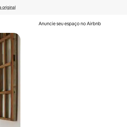
 original
Anuncie seu espaço no Airbnb
 deslizando o dedo na tela.