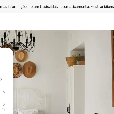
mas informações foram traduzidas automaticamente. 
Mostrar idioma
o
ore-os usando as seta para cima e para baixo do teclado ou tocando e