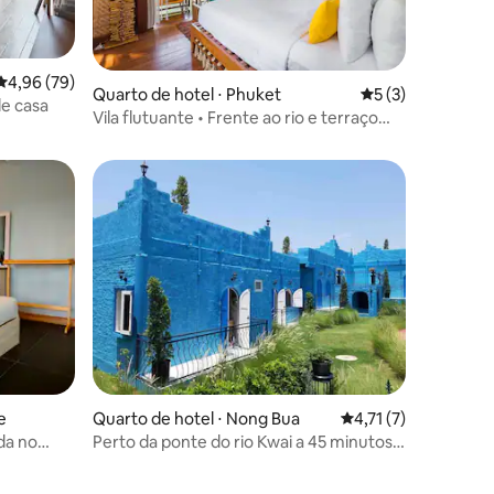
4,96 de uma avaliação média de 5, 79 avaliações
4,96 (79)
Quarto de hotel ⋅ Phuket
5 de uma avaliaçã
5 (3)
ções
e casa
Vila flutuante • Frente ao rio e terraço
privativo
ções
e
Quarto de hotel ⋅ Nong Bua
4,71 de uma avaliaçã
4,71 (7)
da no
Perto da ponte do rio Kwai a 45 minutos
da queda de água de Erawan