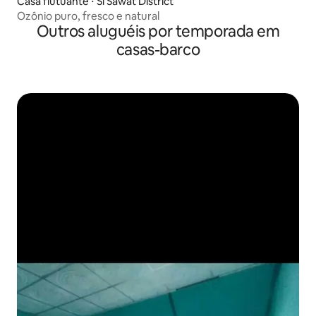
Casa flutuante ⋅ Si Sawat District
Ozônio puro, fresco e natural
Outros aluguéis por temporada em
casas-barco