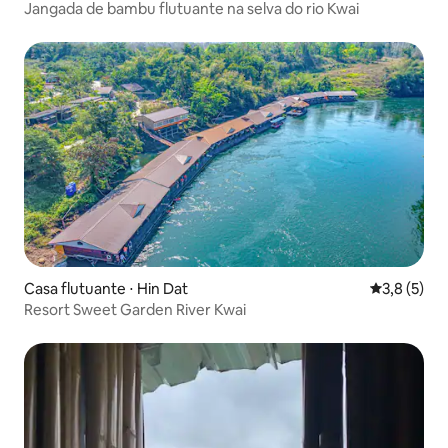
Jangada de bambu flutuante na selva do rio Kwai
Casa flutuante ⋅ Hin Dat
3,8 de uma 
3,8 (5)
Resort Sweet Garden River Kwai