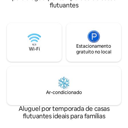
como as Cataratas
flutuantes
de Srinakarin, as
Khamin, a Caverna
Suthep, vários loca
rafting, etc.
Estacionamento
Wi-Fi
gratuito no local
Ar-condicionado
Aluguel por temporada de casas
flutuantes ideais para famílias