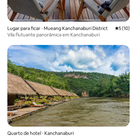
Lugar para ficar ⋅ Mueang Kanchanaburi District
5 de uma a
5 (10)
Vila flutuante panorâmica em Kanchanaburi
Quarto de hotel ⋅ Kanchanaburi