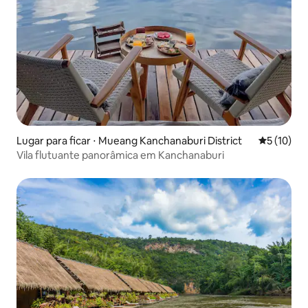
Lugar para ficar ⋅ Mueang Kanchanaburi District
5 de uma a
5 (10)
Vila flutuante panorâmica em Kanchanaburi