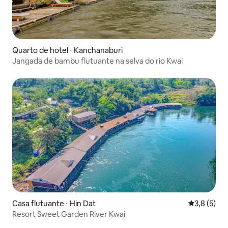
Quarto de hotel ⋅ Kanchanaburi
Jangada de bambu flutuante na selva do rio Kwai
Casa flutuante ⋅ Hin Dat
3,8 de uma 
3,8 (5)
Resort Sweet Garden River Kwai