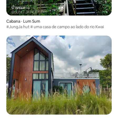
Cabana ⋅ Lum Sum
#JungJa hut # uma casa de campo ao lado do rio Kwai