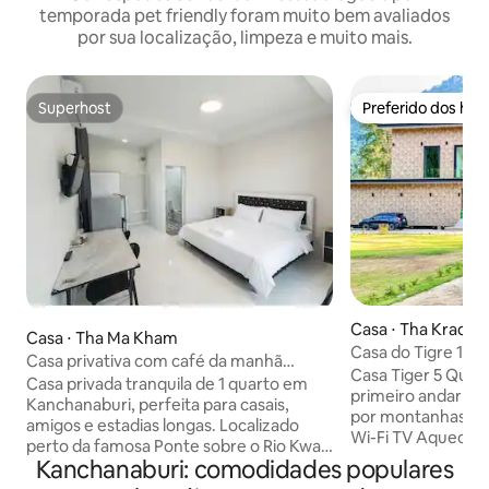
temporada pet friendly foram muito bem avaliados
por sua localização, limpeza e muito mais.
Superhost
Preferido dos hó
Superhost
Preferido dos hó
Casa ⋅ Tha Kradan
Casa ⋅ Tha Ma Kham
Casa do Tigre 14 
Casa privativa com café da manhã
Cachoeira Erawan
Casa Tiger 5 Quart
gratuito perto da ponte do rio Kwai
Casa privada tranquila de 1 quarto em
primeiro andar da casa Beira-ri
Kanchanaburi, perfeita para casais,
por montanhas. Inclui: Ar-condicionado
amigos e estadias longas. Localizado
Wi-Fi TV Aqueced
perto da famosa Ponte sobre o Rio Kwai,
grelha 500 banho 
Kanchanaburi: comodidades populares
cafés à beira do rio, mercados locais,
(ovos fritos, arro
restaurantes, lojas e atrações históricas.