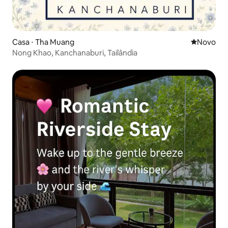
Casa ⋅ Tha Muang
Novo lugar
Novo
Nong Khao, Kanchanaburi, Tailândia