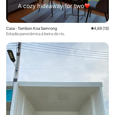
Casa ⋅ Tambon Koa Samrong
4,69 de uma a
4,69 (13)
Estadia panorâmica à beira do rio.