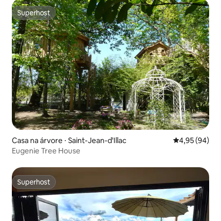
Superhost
Superhost
Casa na árvore ⋅ Saint-Jean-d'Illac
4,95 de uma a
4,95 (94)
Eugenie Tree House
Superhost
Superhost