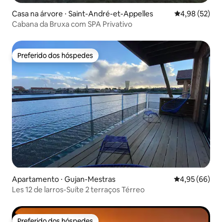
Casa na árvore ⋅ Saint-André-et-Appelles
4,98 de uma a
4,98 (52)
Cabana da Bruxa com SPA Privativo
Preferido dos hóspedes
Preferido dos hóspedes
Apartamento ⋅ Gujan-Mestras
4,95 de uma a
4,95 (66)
Les 12 de larros-Suíte 2 terraços Térreo
Preferido dos hóspedes