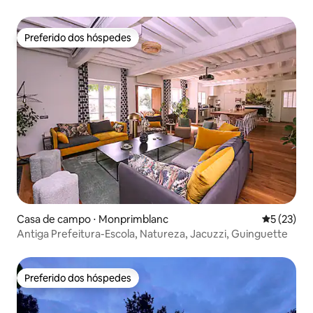
massagem
Preferido dos hóspedes
Preferido dos hóspedes
Casa de campo ⋅ Monprimblanc
5 de uma a
5 (23)
Antiga Prefeitura-Escola, Natureza, Jacuzzi, Guinguette
Preferido dos hóspedes
Preferido dos hóspedes