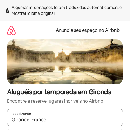
Pular
Algumas informações foram traduzidas automaticamente. 
para
Mostrar idioma original
o
conteúdo
Anuncie seu espaço no Airbnb
Aluguéis por temporada em Gironda
Encontre e reserve lugares incríveis no Airbnb
Localização
Quando os resultados estiverem disponíveis, explore-os usando