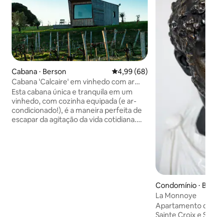
Cabana ⋅ Berson
4,99 de uma avaliação média de
4,99 (68)
Cabana 'Calcaire' em vinhedo com ar
condicionado
Esta cabana única e tranquila em um
vinhedo, com cozinha equipada (e ar-
condicionado!), é a maneira perfeita de
escapar da agitação da vida cotidiana.
Relaxe e recarregue as energias neste
refúgio privativo e tranquilo. O chalé fica
ao lado das videiras de um lado e das
oliveiras jovens do outro. Relaxe no
terraço privativo e aprecie as vistas da
paisagem, leia, escreva, desenhe,
passeie pelas abundantes vinhas e
Condomínio ⋅ Bor
bosques ou simplesmente fique em
La Monnoye
silêncio e aproveite! Temos três cabanas
Apartamento do sé
na propriedade - Argile, Calcaire e Sable.
Sainte Croix e Sai