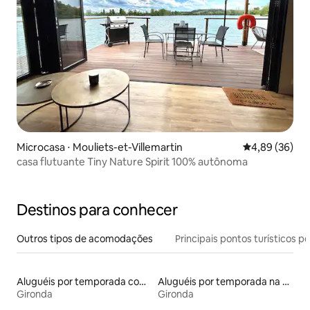
Microcasa ⋅ Mouliets-et-Villemartin
4,89 de uma a
4,89 (36)
casa flutuante Tiny Nature Spirit 100% autônoma
Destinos para conhecer
Outros tipos de acomodações
Principais pontos turísticos po
Aluguéis por temporada com acesso à praia
Aluguéis por temporada na orla
Gironda
Gironda