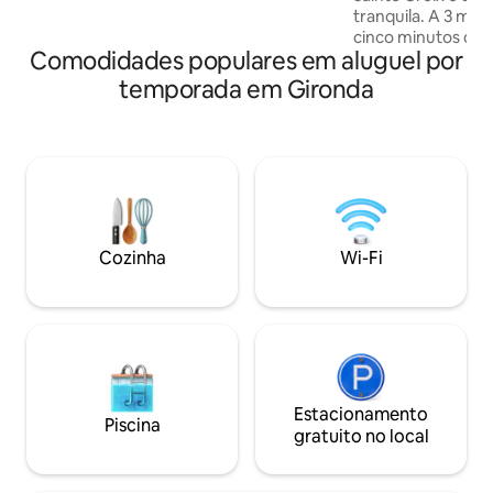
tranquila. A 3 minu
cinco minutos do 
Comodidades populares em aluguel por
D. Vistas do Hôtel
torre Saint Michel. 70 m2 recentement
temporada em Gironda
renovados mobila
proporcionam uma
moderna e autênt
Cozinha totalmen
sala de estar e jan
qualidade, banhe
banheira e chuveiro
máquina de café e
Cozinha
Wi-Fi
estacionamento p
Estacionamento
Piscina
gratuito no local