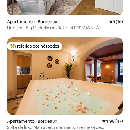
Apartamento ⋅ Bordeaux
5 de uma a
5 (16)
Unesco - Big Michelle ma Belle - 4 PESSOAS - Ar-
condicionado
Preferido dos hóspedes
Entre os melhores preferidos dos hóspedes
Apartamento ⋅ Bordeaux
4,98 de uma a
4,98 (47)
Suíte de luxo Marrakech com jacuzzi e mesa de