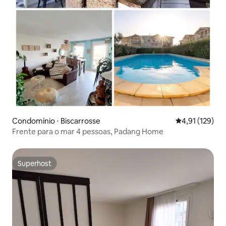
Condomínio ⋅ Biscarrosse
4,91 de uma av
4,91 (129)
Frente para o mar 4 pessoas, Padang Home
Superhost
Superhost