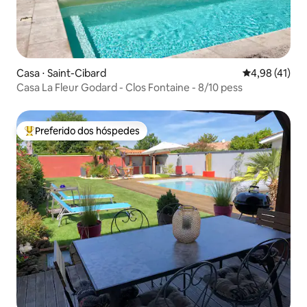
Casa ⋅ Saint-Cibard
4,98 de uma a
4,98 (41)
Casa La Fleur Godard - Clos Fontaine - 8/10 pess
Preferido dos hóspedes
Entre os melhores preferidos dos hóspedes