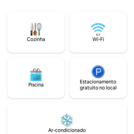
você desligar, des
aberto com ar condicionado e um
reconectar com a nat
queimador de pellets, adequado para
espaçosa cúpula em
todas as estações. Projetado para o seu
vista de 180° para 
máximo conforto, cada detalhe foi
floresta e tranquil
criado para garantir uma estadia
inesquecível, desde comodidades
modernas até aqueles toques rústicos
Cozinha
Wi-Fi
encantadores. Perfeito para essas
celebrações especiais ou uma viagem
rejuvenescedora. O melhor retiro para
2026.
Estacionamento
Piscina
gratuito no local
Ar-condicionado