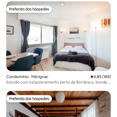
Preferido dos hóspedes
Preferido dos hóspedes
Condomínio ⋅ Mérignac
4,85 de uma av
4,85 (165)
Estúdio com estacionamento perto de Bordeaux, bonde e
lojas
Preferido dos hóspedes
Preferido dos hóspedes