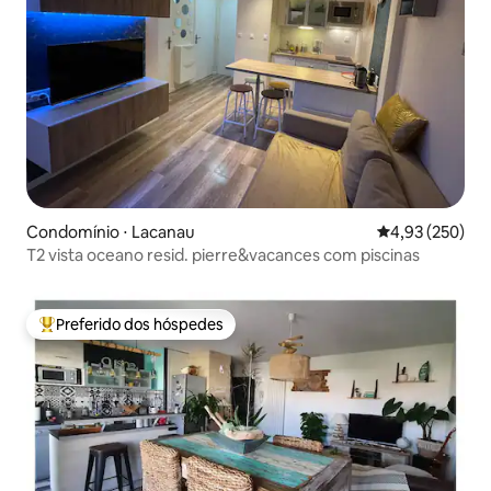
Condomínio ⋅ Lacanau
4,93 de uma av
4,93 (250)
T2 vista oceano resid. pierre&vacances com piscinas
Preferido dos hóspedes
Entre os melhores preferidos dos hóspedes