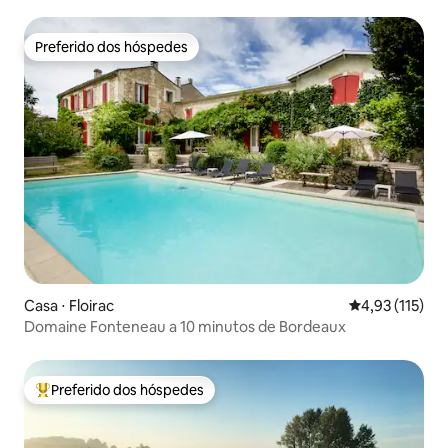
Preferido dos hóspedes
Preferido dos hóspedes
Casa ⋅ Floirac
4,93 de uma av
4,93 (115)
Domaine Fonteneau a 10 minutos de Bordeaux
Preferido dos hóspedes
Entre os melhores preferidos dos hóspedes