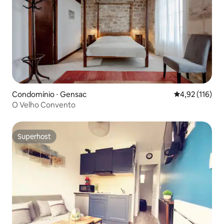
Condomínio ⋅ Gensac
4,92 de uma av
4,92 (116)
O Velho Convento
Superhost
Superhost