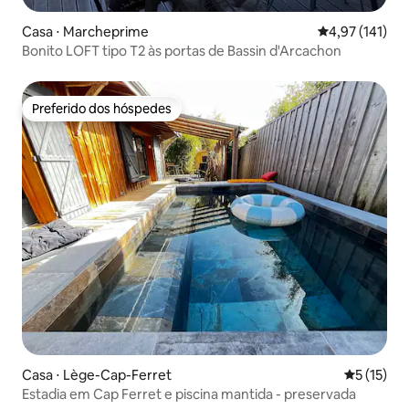
Casa ⋅ Marcheprime
4,97 de uma av
4,97 (141)
Bonito LOFT tipo T2 às portas de Bassin d'Arcachon
Preferido dos hóspedes
Preferido dos hóspedes
Casa ⋅ Lège-Cap-Ferret
5 de uma a
5 (15)
Estadia em Cap Ferret e piscina mantida - preservada