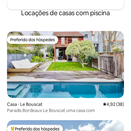
Locações de casas com piscina
Preferido dos hóspedes
Preferido dos hóspedes
Casa ⋅ Le Bouscat
4,92 de uma a
4,92 (38)
Paradis Bordeaux Le Bouscat uma casa com
Preferido dos hóspedes