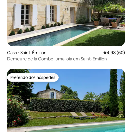
Casa ⋅ Saint-Émilion
4,98 de uma av
4,98 (60)
Demeure de la Combe, uma joia em Saint-Emilion
Preferido dos hóspedes
Preferido dos hóspedes