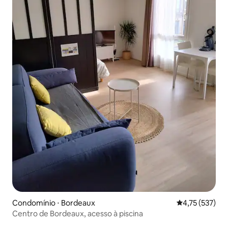
Condomínio ⋅ Bordeaux
4,75 de uma av
4,75 (537)
Centro de Bordeaux, acesso à piscina