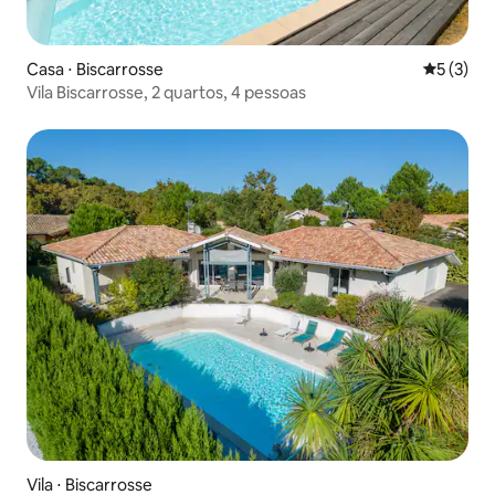
Casa ⋅ Biscarrosse
5 de uma 
5 (3)
Vila Biscarrosse, 2 quartos, 4 pessoas
Vila ⋅ Biscarrosse