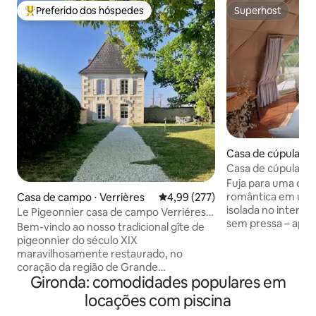
Preferido dos hóspedes
Superhost
Entre os melhores preferidos dos hóspedes
Superhost
Casa de cúpula ⋅ 
ges-des-Agoûts
Casa de cúpula com
observação de est
Fuja para uma desi
nascer do sol
romântica em uma 
Casa de campo ⋅ Verrières
4,99 de uma avaliação média de 
4,99 (277)
isolada no interior
Le Pigeonnier casa de campo Verriéres,
sem pressa – apen
Cognac
Bem-vindo ao nosso tradicional gîte de
pássaros, o céu im
pigeonnier do século XIX
tranquilidade. Acorde com a vista do
maravilhosamente restaurado, no
nascer do sol, tom
coração da região de Grande
relaxe junto ao fo
Gironda: comodidades populares em
Champagne, em Cognac.
estrelas. Uma ac
Cuidadosamente renovado para
locações com piscina
aconchegante e in
oferecer um espaçoso layout em plano