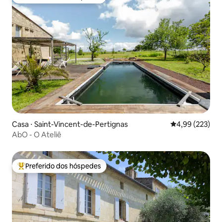
Entre os melhores preferidos dos hóspedes
Casa ⋅ Saint-Vincent-de-Pertignas
4,99 de uma av
4,99 (223)
AbO - O Ateliê
Preferido dos hóspedes
Entre os melhores preferidos dos hóspedes