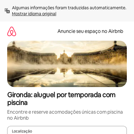
Pular
Algumas informações foram traduzidas automaticamente. 
para
Mostrar idioma original
o
conteúdo
Anuncie seu espaço no Airbnb
Gironda: aluguel por temporada com
piscina
Encontre e reserve acomodações únicas com piscina
no Airbnb
Localização