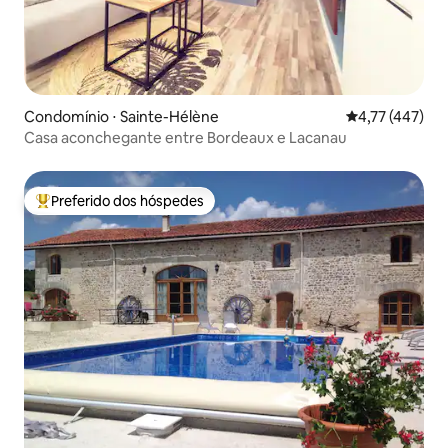
Condomínio ⋅ Sainte-Hélène
4,77 de uma av
4,77 (447)
Casa aconchegante entre Bordeaux e Lacanau
Preferido dos hóspedes
Entre os melhores preferidos dos hóspedes