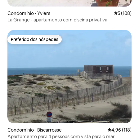
Condomínio ⋅ Yviers
5 de uma av
5 (108)
La Grange - apartamento com piscina privativa
Preferido dos hóspedes
Preferido dos hóspedes
Condomínio ⋅ Biscarrosse
4,96 de uma av
4,96 (118)
Apartamento para 4 pessoas com vista para o mar